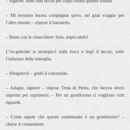
– Signore, sono stati uccisi per colpa vostra quattro soldati.
– Mi terranno buona compagnia spero, nel gran viaggio per
l’altro mondo – rispose il baronetto.
– Basta con le chiacchiere: boia, impiccatelo!
L’ex-galeotto si arrampicò sulla forca e legò il laccio, sotto
l’infuriare della mitraglia.
– Sbrigatevi! – gridò il colonnello.
– Adagio, signore – rispose Testa di Pietra, che faceva sforzi
supremi per reprimersi. – Per un gentiluomo ci vogliono certi
riguardi.
– Come sapete che questo condannato è un gentiluomo? –
chiese il comandante.