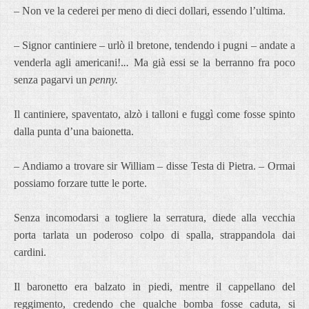
– Non ve la cederei per meno di dieci dollari, essendo l’ultima.
– Signor cantiniere – urlò il bretone, tendendo i pugni – andate a
venderla agli americani!.
..
Ma già essi se la berranno fra poco
senza pagarvi un
penny.
Il cantiniere, spaventato, alzò i talloni e fuggì come fosse spinto
dalla punta d’una baionetta.
– Andiamo a trovare sir William – disse Testa di Pietra. – Ormai
possiamo forzare tutte le porte.
Senza incomodarsi a togliere la serratura, diede alla vecchia
porta tarlata un poderoso colpo di spalla, strappandola dai
cardini.
Il baronetto era balzato in piedi, mentre il cappellano del
reggimento, credendo che qualche bomba fosse caduta, si