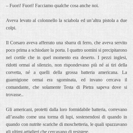
– Fuori! Fuori! Facciamo qualche cosa anche noi.
Aveva levato al colonnello la sciabola ed un’altra pistola a due
colpi.
Il Corsaro aveva afferrato una sbarra di ferro, che aveva servito
poco prima a schiodare la porta. I quattro uomini si precipitarono
nel cortile che in quel momento era deserto. I pezzi inglesi,
ridotti ormai al silenzio, non rispondevano più né ai tiri della
corvetta, né a quelli della grossa batteria americana. La
guarnigione ormai era sgominata, ed invano cercava il
comandante, che solamente Testa di Pietra sapeva dove si
trovasse..
Gli americani, protetti dalla loro formidabile batteria, correvano
all’assalto come una torma di lupi, sostenendosi di quando in
quando con nutrite scariche di moschetteria, le quali spazzavano
gli ultimi artiglieri che cercavano di resistere.