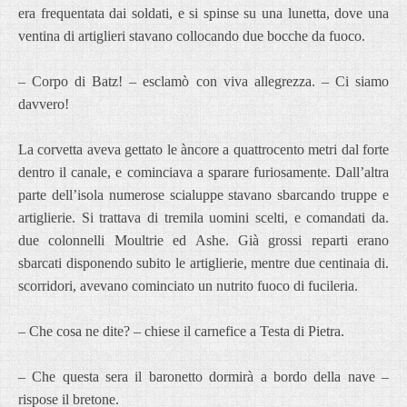
era frequentata dai soldati, e si spinse su una lunetta, dove una
ventina di artiglieri stavano collocando due bocche da fuoco.
– Corpo di Batz! – esclamò con viva allegrezza. – Ci siamo
davvero!
La corvetta aveva gettato le àncore a quattrocento metri dal forte
dentro il canale, e cominciava a sparare furiosamente. Dall’altra
parte dell’isola numerose scialuppe stavano sbarcando truppe e
artiglierie. Si trattava di tremila uomini scelti, e comandati da.
due colonnelli Moultrie ed Ashe. Già grossi reparti erano
sbarcati disponendo subito le artiglierie, mentre due centinaia di.
scorridori, avevano cominciato un nutrito fuoco di fucileria.
– Che cosa ne dite? – chiese il carnefice a Testa di Pietra.
– Che questa sera il baronetto dormirà a bordo della nave –
rispose il bretone.