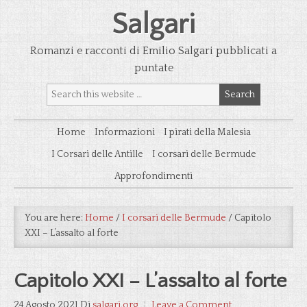
Salgari
Romanzi e racconti di Emilio Salgari pubblicati a
puntate
Home
Informazioni
I pirati della Malesia
I Corsari delle Antille
I corsari delle Bermude
Approfondimenti
You are here:
Home
/
I corsari delle Bermude
/
Capitolo
XXI – L’assalto al forte
Capitolo XXI – L’assalto al forte
24 Agosto 2021
Di
salgari.org
Leave a Comment