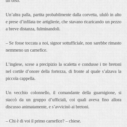
un orso.
Un’altra palla, partita probabilmente dalla corvetta, ululò in alto
e prese d’infilata tre artiglierie, che stavano ricaricando un pezzo
a breve distanza, fulminandoli.
– Se fosse toccata a noi, signor sottufficiale, non sarebbe rimasto
nemmeno un carnefice.
L’inglese, scese a precipizio la scaletta e condusse i tre bretoni
nel cortile d’onore della fortezza, di fronte al quale s’alzava la
piccola cappella.
Un vecchio colonnello, il comandante della guarnigione, si
staccò da un gruppo d’ufficiali, coi quali aveva fino allora
discusso animatamente, e s’avvicinò ai bretoni.
– Chi è di voi il primo carnefice? – chiese.