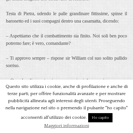
Testa di Pietra, udendo le palle grandinare fittissime, spinse il
baronetto ed i suoi compagni dentro una casamatta, dicendo:
– Aspettiamo che il combattimento sia finito. Noi soli ben poco
potremo fare; è vero, comandante?
– Ti approvo sempre – rispose sir William col suo solito pallido
sorriso.
– Quando gli americani saranno qui, ci faremo riconoscere e
Questo sito utilizza i cookie, anche di profilazione e anche di
spero che non ci pianteranno nel petto le loro baionette. Ma voi,
terze parti, per offrire funzionalità avanzate e per mostrare
comandante, siete armato d’una magnifica sbarra di ferro che
pubblicità allineata agli interessi degli utenti. Proseguendo
deve pesare non meno di quaranta chilogrammi. Se i primi
nella navigazione nel sito o premendo il pulsante "ho capito"
arrivati non vorranno intendere ragione, li metterò a posto con
quel bastoncino.
acconsenti all'utilizzo dei cookie.
Ho capito
Maggiori informazioni
Intanto l’assalto si approssimava. Spezzati i bastioni, i ridotti e le