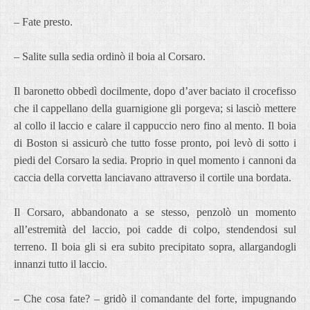
– Fate presto.
– Salite sulla sedia ordinò il boia al Corsaro.
Il baronetto obbedì docilmente, dopo d’aver baciato il crocefisso
che il cappellano della guarnigione gli porgeva; si lasciò mettere
al collo il laccio e calare il cappuccio nero fino al mento. Il boia
di Boston si assicurò che tutto fosse pronto, poi levò di sotto i
piedi del Corsaro la sedia. Proprio in quel momento i cannoni da
caccia della corvetta lanciavano attraverso il cortile una bordata.
Il Corsaro, abbandonato a se stesso, penzolò un momento
all’estremità del laccio, poi cadde di colpo, stendendosi sul
terreno. Il boia gli si era subito precipitato sopra, allargandogli
innanzi tutto il laccio.
– Che cosa fate? – gridò il comandante del forte, impugnando