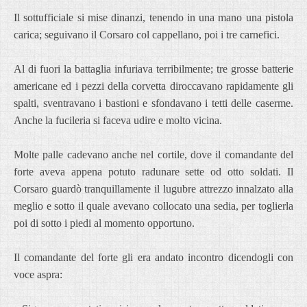
Il sottufficiale si mise dinanzi, tenendo in una mano una pistola
carica; seguivano il Corsaro col cappellano, poi i tre carnefici.
Al di fuori la battaglia infuriava terribilmente; tre grosse batterie
americane ed i pezzi della corvetta diroccavano rapidamente gli
spalti, sventravano i bastioni e sfondavano i tetti delle caserme.
Anche la fucileria si faceva udire e molto vicina.
Molte palle cadevano anche nel cortile, dove il comandante del
forte aveva appena potuto radunare sette od otto soldati. Il
Corsaro guardò tranquillamente il lugubre attrezzo innalzato alla
meglio e sotto il quale avevano collocato una sedia, per toglierla
poi di sotto i piedi al momento opportuno.
Il comandante del forte gli era andato incontro dicendogli con
voce aspra: