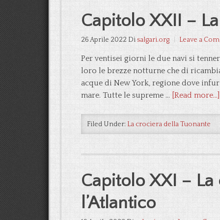
Capitolo XXII – La
26 Aprile 2022
Di
salgari.org
Leave a Co
Per ventisei giorni le due navi si ten
loro le brezze notturne che di ricambi
acque di New York, regione dove infuri
mare. Tutte le supreme …
[Read more...]
Filed Under:
La crociera della Tuonante
Capitolo XXI – La 
l’Atlantico