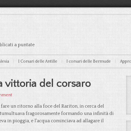
licati a puntate
alesia
I Corsari delle Antille
I corsari delle Bermude
Appro
 vittoria del corsaro
omment
 fare un ritorno alla foce del Rariton, in cerca del
a, tumultuava fragorosamente formando una infinità di
eva in pioggia, e l'acqua cominciava ad allagare il