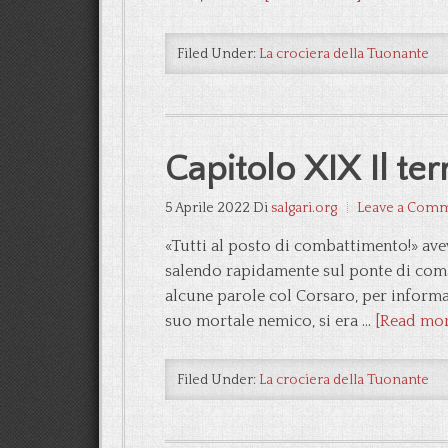
Filed Under:
La crociera della Tuonante
Capitolo XIX Il ter
5 Aprile 2022
Di
salgari.org
Leave a Com
«Tutti al posto di combattimento!» ave
salendo rapidamente sul ponte di coman
alcune parole col Corsaro, per informa
suo mortale nemico, si era …
[Read more
Filed Under:
La crociera della Tuonante