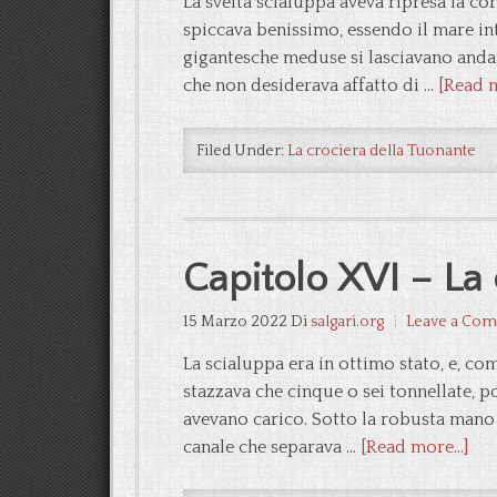
La svelta scialuppa aveva ripresa la co
spiccava benissimo, essendo il mare in
gigantesche meduse si lasciavano andare
che non desiderava affatto di …
[Read m
Filed Under:
La crociera della Tuonante
Capitolo XVI – La 
15 Marzo 2022
Di
salgari.org
Leave a Co
La scialuppa era in ottimo stato, e, co
stazzava che cinque o sei tonnellate, p
avevano carico. Sotto la robusta mano d
canale che separava …
[Read more...]