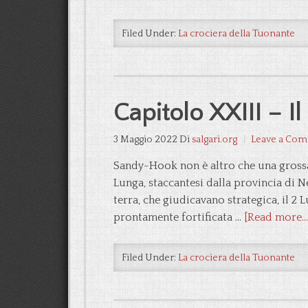
Filed Under:
La crociera della Tuonante
Capitolo XXIII – I
3 Maggio 2022
Di
salgari.org
Leave a Co
Sandy-Hook non è altro che una grossa pu
Lunga, staccantesi dalla provincia di 
terra, che giudicavano strategica, il 2 
prontamente fortificata …
[Read more...
Filed Under:
La crociera della Tuonante