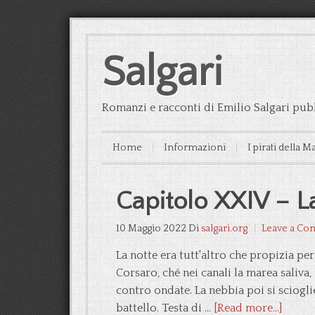
Salgari
Romanzi e racconti di Emilio Salgari pubb
Home
Informazioni
I pirati della M
Capitolo XXIV – La
10 Maggio 2022
Di
salgari.org
Leave a C
La notte era tutt'altro che propizia per
Corsaro, ché nei canali la marea saliv
contro ondate. La nebbia poi si sciogli
battello. Testa di …
[Read more...]