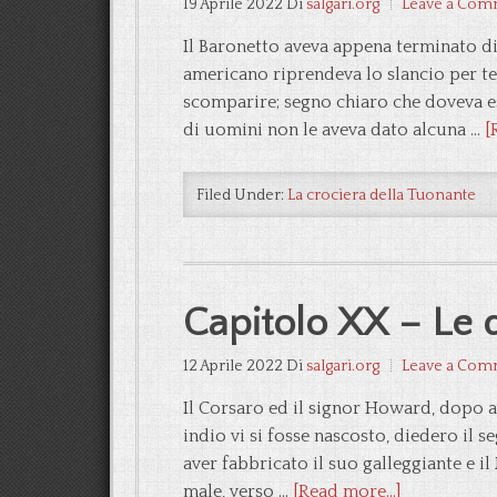
19 Aprile 2022
Di
salgari.org
Leave a Com
Il Baronetto aveva appena terminato di
americano riprendeva lo slancio per ten
scomparire; segno chiaro che doveva es
di uomini non le aveva dato alcuna …
[
Filed Under:
La crociera della Tuonante
Capitolo XX – Le 
12 Aprile 2022
Di
salgari.org
Leave a Com
Il Corsaro ed il signor Howard, dopo a
indio vi si fosse nascosto, diedero il s
aver fabbricato il suo galleggiante e i
male, verso …
[Read more...]