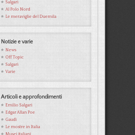
Salgari
Al Polo Nord
Le meraviglie del Duemila
Notizie e varie
News
Off Topic
Salgari
Varie
Articoli e approfondimenti
Emilio Salgari
Edgar Allan Poe
Gaudì
Le mostre in Italia
Musei italiani