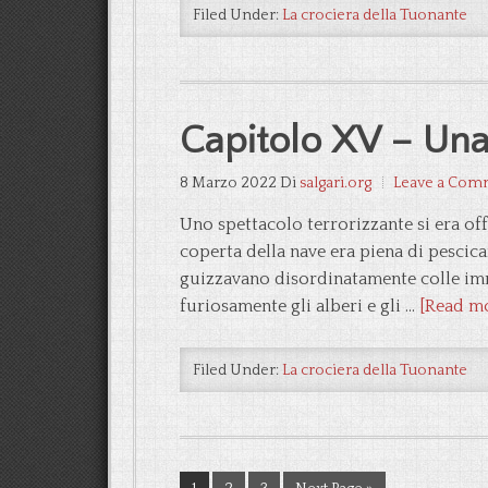
Filed Under:
La crociera della Tuonante
Capitolo XV – Una 
8 Marzo 2022
Di
salgari.org
Leave a Com
Uno spettacolo terrorizzante si era off
coperta della nave era piena di pescica
guizzavano disordinatamente colle im
furiosamente gli alberi e gli …
[Read mor
Filed Under:
La crociera della Tuonante