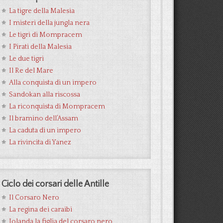
La tigre della Malesia
I misteri della jungla nera
Le tigri di Mompracem
I Pirati della Malesia
Le due tigri
Il Re del Mare
Alla conquista di un impero
Sandokan alla riscossa
La riconquista di Mompracem
Il bramino dell’Assam
La caduta di un impero
La rivincita di Yanez
Ciclo dei corsari delle Antille
Il Corsaro Nero
La regina dei caraibi
Jolanda la figlia del corsaro nero