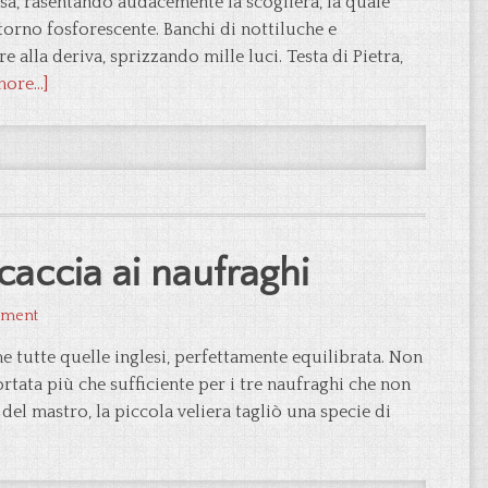
rsa, rasentando audacemente la scogliera, la quale
torno fosforescente. Banchi di nottiluche e
 alla deriva, sprizzando mille luci. Testa di Pietra,
ore...]
caccia ai naufraghi
mment
me tutte quelle inglesi, perfettamente equilibrata. Non
ortata più che sufficiente per i tre naufraghi che non
el mastro, la piccola veliera tagliò una specie di