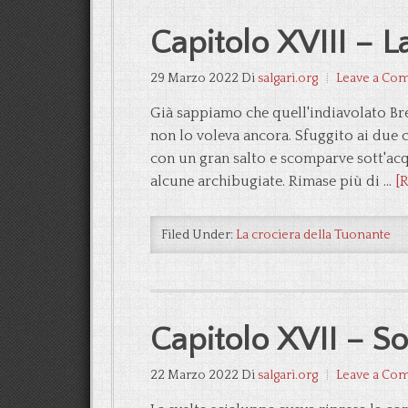
Capitolo XVIII – 
29 Marzo 2022
Di
salgari.org
Leave a Co
Già sappiamo che quell'indiavolato Bre
non lo voleva ancora. Sfuggito ai due 
con un gran salto e scomparve sott'acq
alcune archibugiate. Rimase più di …
[R
Filed Under:
La crociera della Tuonante
Capitolo XVII – So
22 Marzo 2022
Di
salgari.org
Leave a Co