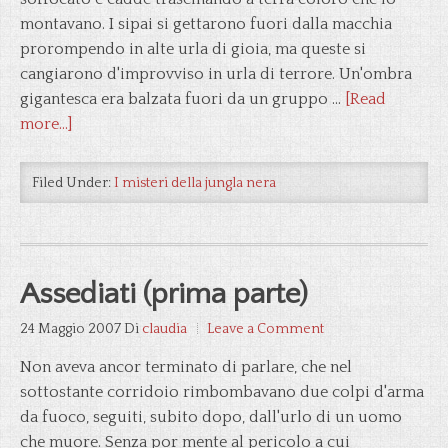
montavano. I sipai si gettarono fuori dalla macchia
prorompendo in alte urla di gioia, ma queste si
cangiarono d'improvviso in urla di terrore. Un'ombra
gigantesca era balzata fuori da un gruppo …
[Read
more...]
Filed Under:
I misteri della jungla nera
Assediati (prima parte)
24 Maggio 2007
Di
claudia
Leave a Comment
Non aveva ancor terminato di parlare, che nel
sottostante corridoio rimbombavano due colpi d'arma
da fuoco, seguiti, subito dopo, dall'urlo di un uomo
che muore. Senza por mente al pericolo a cui