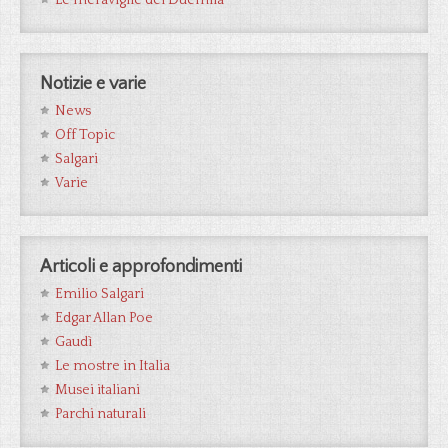
Le meraviglie del Duemila
Notizie e varie
News
Off Topic
Salgari
Varie
Articoli e approfondimenti
Emilio Salgari
Edgar Allan Poe
Gaudì
Le mostre in Italia
Musei italiani
Parchi naturali