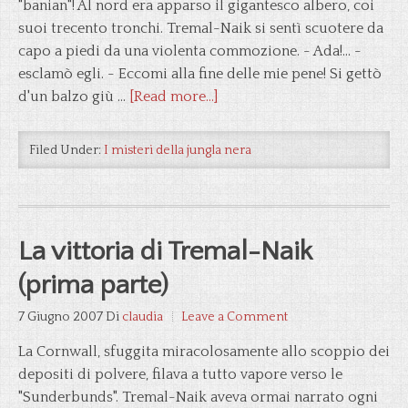
"banian"! Al nord era apparso il gigantesco albero, coi
suoi trecento tronchi. Tremal-Naik si sentì scuotere da
capo a piedi da una violenta commozione. - Ada!... -
esclamò egli. - Eccomi alla fine delle mie pene! Si gettò
d'un balzo giù …
[Read more...]
Filed Under:
I misteri della jungla nera
La vittoria di Tremal-Naik
(prima parte)
7 Giugno 2007
Di
claudia
Leave a Comment
La Cornwall, sfuggita miracolosamente allo scoppio dei
depositi di polvere, filava a tutto vapore verso le
"Sunderbunds". Tremal-Naik aveva ormai narrato ogni