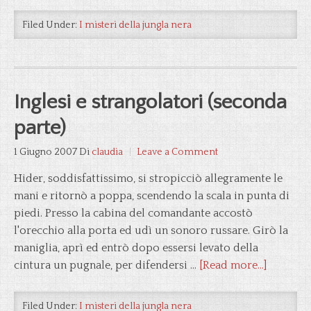
Filed Under:
I misteri della jungla nera
Inglesi e strangolatori (seconda
parte)
1 Giugno 2007
Di
claudia
Leave a Comment
Hider, soddisfattissimo, si stropicciò allegramente le
mani e ritornò a poppa, scendendo la scala in punta di
piedi. Presso la cabina del comandante accostò
l'orecchio alla porta ed udì un sonoro russare. Girò la
maniglia, aprì ed entrò dopo essersi levato della
cintura un pugnale, per difendersi …
[Read more...]
Filed Under:
I misteri della jungla nera