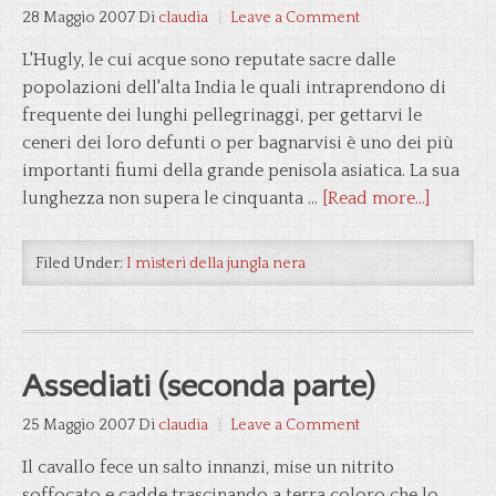
28 Maggio 2007
Di
claudia
Leave a Comment
L'Hugly, le cui acque sono reputate sacre dalle
popolazioni dell'alta India le quali intraprendono di
frequente dei lunghi pellegrinaggi, per gettarvi le
ceneri dei loro defunti o per bagnarvisi è uno dei più
importanti fiumi della grande penisola asiatica. La sua
lunghezza non supera le cinquanta …
[Read more...]
Filed Under:
I misteri della jungla nera
Assediati (seconda parte)
25 Maggio 2007
Di
claudia
Leave a Comment
Il cavallo fece un salto innanzi, mise un nitrito
soffocato e cadde trascinando a terra coloro che lo