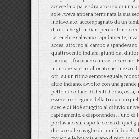
accese la pipa, e sdraiatosi su di una 
sole. Aveva appena terminata la sua se
indiavolato, accompagnato da un tamb
di otri che gli indiani percuotono con le
Le tenebre calavano rapidamente, invad
accesi attorno al campo e spandevano u
quattrocento indiani, giunti dai dintor
radunati, formando un vasto cerchio. 
montone, si era collocato nel mezzo di
otri su un ritmo sempre eguale, monoton
altro indiano, avvolto con una grande 
petto di collane di denti d’orso, ossa, 
essere lo stregone della tribù e in q
specie di Noè sfuggito al diluvio univ
rapidamente, e disponendosi l’uno di fr
portavano sul capo le corna di quei gi
dorso e alle caviglie dei ciuffi di peli.
tronco e le braccia erano dipinti in ro