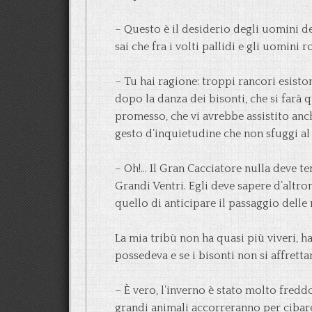
– Questo è il desiderio degli uomini de
sai che fra i volti pallidi e gli uomini 
– Tu hai ragione: troppi rancori esisto
dopo la danza dei bisonti, che si farà 
promesso, che vi avrebbe assistito anch
gesto d’inquietudine che non sfuggi a
– Oh!… Il Gran Cacciatore nulla deve te
Grandi Ventri. Egli deve sapere d’altr
quello di anticipare il passaggio delle
La mia tribù non ha quasi più viveri, h
possedeva e se i bisonti non si affretta
– È vero, l’inverno è stato molto fredd
grandi animali accorreranno per cibare