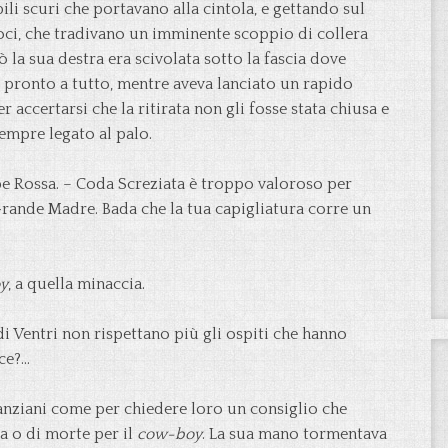
li scuri che portavano alla cintola, e gettando sul
oci, che tradivano un imminente scoppio di collera
 la sua destra era scivolata sotto la fascia dove
re pronto a tutto, mentre aveva lanciato un rapido
 accertarsi che la ritirata non gli fosse stata chiusa e
empre legato al palo.
be Rossa. – Coda Screziata è troppo valoroso per
Grande Madre. Bada che la tua capigliatura corre un
y
, a quella minaccia.
di Ventri non rispettano più gli ospiti che hanno
ace?…
anziani come per chiedere loro un consiglio che
a o di morte per il
cow-boy
. La sua mano tormentava