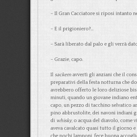
– Il Gran Cacciatore si riposi intanto n
– E il prigioniero?…
– Sarà liberato dal palo e gli verrà da
– Grazie, capo.
Il
sackem
avvertì gli anziani che il con
preparativi della festa notturna che do
avrebbero offerto le loro deliziose bis
minuti, quando un giovane indiano ent
capo, un pezzo di tacchino selvatico ar
pino abbrustolite, dei navoni indiani 
di
whisky
, o acqua del diavolo, come v
aveva cavalcato quasi tutto il giorno 
che pochi lamponi, fece buona accogli