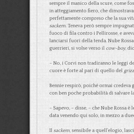
sempre il manico della scure, come fosse
in atteggiamento fiero, che dimostrav
perfettamente compreso che la sua vita 
sackem
. Teneva però sempre impugnata 
fuoco di fila contro i Pellirosse, e av
lanciarsi fuori della tenda. Nube Rossa
guerrieri, si volse verso il
cow-boy
, di
– No, i Corvi non tradiranno le leggi de
cuore è forte al pari di quello del
grizz
Bennie respirò, poiché ormai credeva 
con ben poche probabilità di salvare la
– Sapevo, – disse, – che Nube Rossa è le
data venendo qui solo, in mezzo a duec
Il
sackem
, sensibile a quell’elogio, las