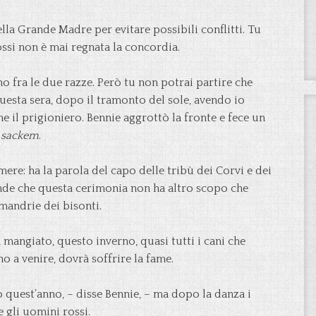
lla Grande Madre per evitare possibili conflitti. Tu
rossi non è mai regnata la concordia.
no fra le due razze. Però tu non potrai partire che
questa sera, dopo il tramonto del sole, avendo io
e il prigioniero. Bennie aggrottò la fronte e fece un
l
sackem
.
mere: ha la parola del capo delle tribù dei Corvi e dei
onde che questa cerimonia non ha altro scopo che
 mandrie dei bisonti.
a mangiato, questo inverno, quasi tutti i cani che
no a venire, dovrà soffrire la fame.
o quest’anno, – disse Bennie, – ma dopo la danza i
 gli uomini rossi.