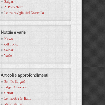
Salgari
Al Polo Nord
Le meraviglie del Duemila
Notizie e varie
News
Off Topic
Salgari
Varie
Articoli e approfondimenti
Emilio Salgari
Edgar Allan Poe
Gaudì
Le mostre in Italia
Musei italiani