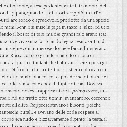
pelle di bisonte, attese pazientemente il tramonto del
conda pipata, quando al di fuori scoppiò un urlìo
urellare sordo e sgradevole, prodotto da una specie
 mani. Bennie si mise la pipa in tasca, si alzò, ed uscì.
endo il bosco di pini, ma dei grandi falò erano stati
na luce vivissima, bruciando legna resinosa. Più di
ni, insieme con numerose donne e fanciulli, si erano
Nube Rossa col suo grande mantello di lana di
nanzi a quattro indiani che battevano senza posa gli
o. Di fronte a lui, a dieci passi, si era collocato un
pelle di bisonte bianco, col capo adorno di piume e il
lucertole, ranocchi e code di lupi e di cani. Doveva
uel momento doveva rappresentare il
primo uomo
, una
ersale. Ad un tratto otto uomini avanzarono, correndo
onte all’altro. Rappresentavano i bisonti, poiché
ganteschi bufali, e avevano delle code sospese al
 Il corpo era nudo e bizzarramente dipinto: la testa, il
sso, in bianco e nero con cerchi concentrici che