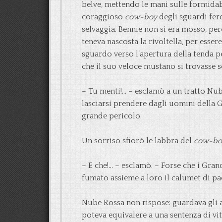
belve, mettendo le mani sulle formidabi
coraggioso
cow-boy
degli sguardi fer
selvaggia. Bennie non si era mosso, però
teneva nascosta la rivoltella, per esse
sguardo verso l’apertura della tenda per
che il suo veloce mustano si trovasse s
– Tu menti!… – esclamò a un tratto Nu
lasciarsi prendere dagli uomini della 
grande pericolo.
Un sorriso sfiorò le labbra del
cow-bo
– E che!… – esclamò. – Forse che i Gran
fumato assieme a loro il calumet di p
Nube Rossa non rispose: guardava gli 
poteva equivalere a una sentenza di vit