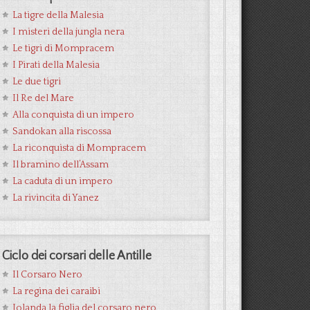
La tigre della Malesia
I misteri della jungla nera
Le tigri di Mompracem
I Pirati della Malesia
Le due tigri
Il Re del Mare
Alla conquista di un impero
Sandokan alla riscossa
La riconquista di Mompracem
Il bramino dell’Assam
La caduta di un impero
La rivincita di Yanez
Ciclo dei corsari delle Antille
Il Corsaro Nero
La regina dei caraibi
Jolanda la figlia del corsaro nero