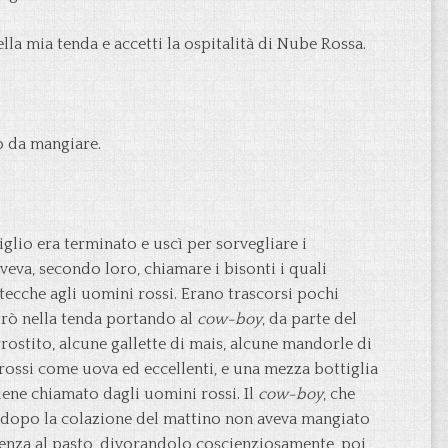
ella mia tenda e accetti la ospitalità di Nube Rossa.
to da mangiare.
siglio era terminato e uscì per sorvegliare i
veva, secondo loro, chiamare i bisonti i quali
tecche agli uomini rossi. Erano trascorsi pochi
rò nella tenda portando al
cow-boy
, da parte del
rostito, alcune gallette di mais, alcune mandorle di
grossi come uova ed eccellenti, e una mezza bottiglia
iene chiamato dagli uomini rossi. Il
cow-boy
, che
e dopo la colazione del mattino non aveva mangiato
enza al pasto, divorandolo coscienziosamente, poi