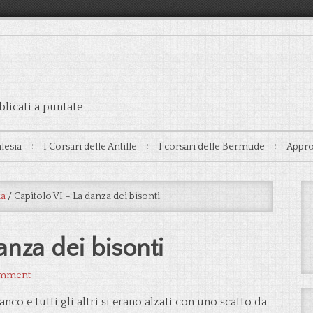
licati a puntate
alesia
I Corsari delle Antille
I corsari delle Bermude
Appro
ka
/
Capitolo VI – La danza dei bisonti
anza dei bisonti
omment
co e tutti gli altri si erano alzati con uno scatto da