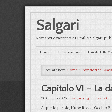
Salgari
Romanzi e racconti di Emilio Salgari pubb
Home
Informazioni
I pirati della M
You are here:
Home
/
I minatori dell’Alas
Capitolo VI – La d
20 Giugno 2026
Di
salgari.org
Leave a C
A quelle parole, Nube Rossa, Occhio Bian