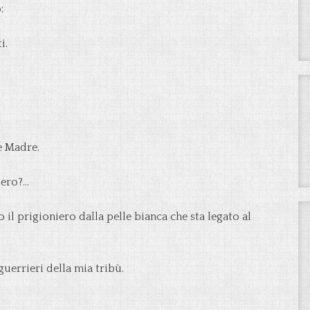
:
i.
e Madre.
iero?…
 il prigioniero dalla pelle bianca che sta legato al
guerrieri della mia tribù.