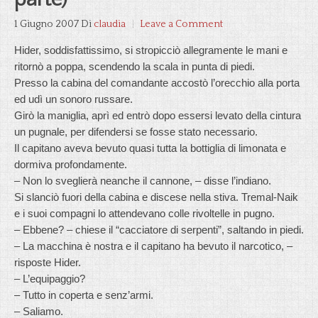
1 Giugno 2007
Di
claudia
Leave a Comment
Hider, soddisfattissimo, si stropicciò allegramente le mani e
ritornò a poppa, scendendo la scala in punta di piedi.
Presso la cabina del comandante accostò l’orecchio alla porta
ed udì un sonoro russare.
Girò la maniglia, aprì ed entrò dopo essersi levato della cintura
un pugnale, per difendersi se fosse stato necessario.
Il capitano aveva bevuto quasi tutta la bottiglia di limonata e
dormiva profondamente.
– Non lo sveglierà neanche il cannone, – disse l’indiano.
Si slanciò fuori della cabina e discese nella stiva. Tremal-Naik
e i suoi compagni lo attendevano colle rivoltelle in pugno.
– Ebbene? – chiese il “cacciatore di serpenti”, saltando in piedi.
– La macchina è nostra e il capitano ha bevuto il narcotico, –
risposte Hider.
– L’equipaggio?
– Tutto in coperta e senz’armi.
– Saliamo.