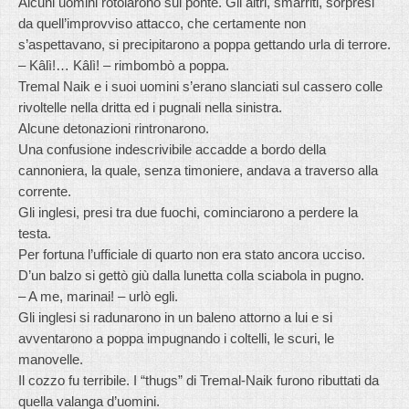
Alcuni uomini rotolarono sul ponte. Gli altri, smarriti, sorpresi
da quell’improvviso attacco, che certamente non
s’aspettavano, si precipitarono a poppa gettando urla di terrore.
– Kâlì!… Kâlì! – rimbombò a poppa.
Tremal Naik e i suoi uomini s’erano slanciati sul cassero colle
rivoltelle nella dritta ed i pugnali nella sinistra.
Alcune detonazioni rintronarono.
Una confusione indescrivibile accadde a bordo della
cannoniera, la quale, senza timoniere, andava a traverso alla
corrente.
Gli inglesi, presi tra due fuochi, cominciarono a perdere la
testa.
Per fortuna l’ufficiale di quarto non era stato ancora ucciso.
D’un balzo si gettò giù dalla lunetta colla sciabola in pugno.
– A me, marinai! – urlò egli.
Gli inglesi si radunarono in un baleno attorno a lui e si
avventarono a poppa impugnando i coltelli, le scuri, le
manovelle.
Il cozzo fu terribile. I “thugs” di Tremal-Naik furono ributtati da
quella valanga d’uomini.