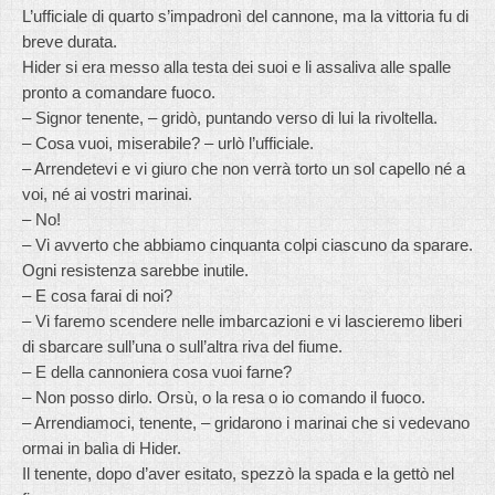
L’ufficiale di quarto s’impadronì del cannone, ma la vittoria fu di
breve durata.
Hider si era messo alla testa dei suoi e li assaliva alle spalle
pronto a comandare fuoco.
– Signor tenente, – gridò, puntando verso di lui la rivoltella.
– Cosa vuoi, miserabile? – urlò l’ufficiale.
– Arrendetevi e vi giuro che non verrà torto un sol capello né a
voi, né ai vostri marinai.
– No!
– Vi avverto che abbiamo cinquanta colpi ciascuno da sparare.
Ogni resistenza sarebbe inutile.
– E cosa farai di noi?
– Vi faremo scendere nelle imbarcazioni e vi lascieremo liberi
di sbarcare sull’una o sull’altra riva del fiume.
– E della cannoniera cosa vuoi farne?
– Non posso dirlo. Orsù, o la resa o io comando il fuoco.
– Arrendiamoci, tenente, – gridarono i marinai che si vedevano
ormai in balìa di Hider.
Il tenente, dopo d’aver esitato, spezzò la spada e la gettò nel