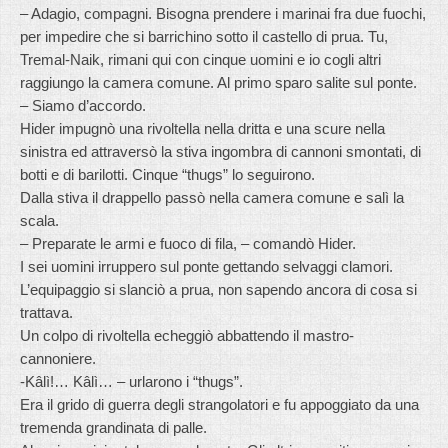
– Adagio, compagni. Bisogna prendere i marinai fra due fuochi,
per impedire che si barrichino sotto il castello di prua. Tu,
Tremal-Naik, rimani qui con cinque uomini e io cogli altri
raggiungo la camera comune. Al primo sparo salite sul ponte.
– Siamo d’accordo.
Hider impugnò una rivoltella nella dritta e una scure nella
sinistra ed attraversò la stiva ingombra di cannoni smontati, di
botti e di barilotti. Cinque “thugs” lo seguirono.
Dalla stiva il drappello passò nella camera comune e salì la
scala.
– Preparate le armi e fuoco di fila, – comandò Hider.
I sei uomini irruppero sul ponte gettando selvaggi clamori.
L’equipaggio si slanciò a prua, non sapendo ancora di cosa si
trattava.
Un colpo di rivoltella echeggiò abbattendo il mastro-
cannoniere.
-Kâlì!… Kâlì… – urlarono i “thugs”.
Era il grido di guerra degli strangolatori e fu appoggiato da una
tremenda grandinata di palle.