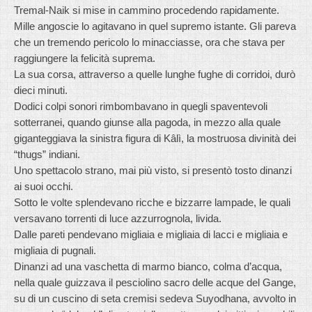
Tremal-Naik si mise in cammino procedendo rapidamente.
Mille angoscie lo agitavano in quel supremo istante. Gli pareva
che un tremendo pericolo lo minacciasse, ora che stava per
raggiungere la felicità suprema.
La sua corsa, attraverso a quelle lunghe fughe di corridoi, durò
dieci minuti.
Dodici colpi sonori rimbombavano in quegli spaventevoli
sotterranei, quando giunse alla pagoda, in mezzo alla quale
giganteggiava la sinistra figura di Kâlì, la mostruosa divinità dei
“thugs” indiani.
Uno spettacolo strano, mai più visto, si presentò tosto dinanzi
ai suoi occhi.
Sotto le volte splendevano ricche e bizzarre lampade, le quali
versavano torrenti di luce azzurrognola, livida.
Dalle pareti pendevano migliaia e migliaia di lacci e migliaia e
migliaia di pugnali.
Dinanzi ad una vaschetta di marmo bianco, colma d’acqua,
nella quale guizzava il pesciolino sacro delle acque del Gange,
su di un cuscino di seta cremisi sedeva Suyodhana, avvolto in