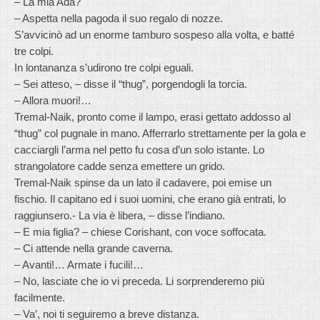
– La mia Ada?
– Aspetta nella pagoda il suo regalo di nozze.
S’avvicinò ad un enorme tamburo sospeso alla volta, e batté
tre colpi.
In lontananza s’udirono tre colpi eguali.
– Sei atteso, – disse il “thug”, porgendogli la torcia.
– Allora muori!…
Tremal-Naik, pronto come il lampo, erasi gettato addosso al
“thug” col pugnale in mano. Afferrarlo strettamente per la gola e
cacciargli l’arma nel petto fu cosa d’un solo istante. Lo
strangolatore cadde senza emettere un grido.
Tremal-Naik spinse da un lato il cadavere, poi emise un
fischio. Il capitano ed i suoi uomini, che erano già entrati, lo
raggiunsero.- La via è libera, – disse l’indiano.
– E mia figlia? – chiese Corishant, con voce soffocata.
– Ci attende nella grande caverna.
– Avanti!… Armate i fucili!…
– No, lasciate che io vi preceda. Li sorprenderemo più
facilmente.
– Va’, noi ti seguiremo a breve distanza.