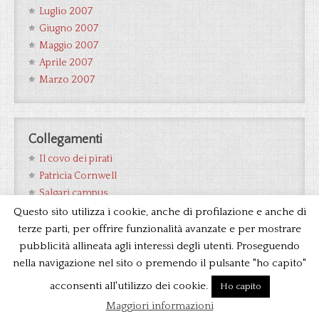
Luglio 2007
Giugno 2007
Maggio 2007
Aprile 2007
Marzo 2007
Collegamenti
Il covo dei pirati
Patricia Cornwell
Salgari campus
Wikipedia Salgari
Questo sito utilizza i cookie, anche di profilazione e anche di
terze parti, per offrire funzionalità avanzate e per mostrare
pubblicità allineata agli interessi degli utenti. Proseguendo
nella navigazione nel sito o premendo il pulsante "ho capito"
Return to top of page
acconsenti all'utilizzo dei cookie.
I contenuti di questo sito NON sono protetti da diritti d'autore·
Ho capito
WordPress
·
Privacy
·
Supero ltd
Maggiori informazioni