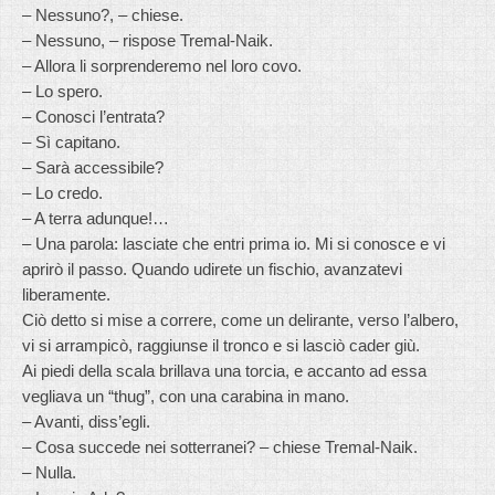
– Nessuno?, – chiese.
– Nessuno, – rispose Tremal-Naik.
– Allora li sorprenderemo nel loro covo.
– Lo spero.
– Conosci l’entrata?
– Sì capitano.
– Sarà accessibile?
– Lo credo.
– A terra adunque!…
– Una parola: lasciate che entri prima io. Mi si conosce e vi
aprirò il passo. Quando udirete un fischio, avanzatevi
liberamente.
Ciò detto si mise a correre, come un delirante, verso l’albero,
vi si arrampicò, raggiunse il tronco e si lasciò cader giù.
Ai piedi della scala brillava una torcia, e accanto ad essa
vegliava un “thug”, con una carabina in mano.
– Avanti, diss’egli.
– Cosa succede nei sotterranei? – chiese Tremal-Naik.
– Nulla.