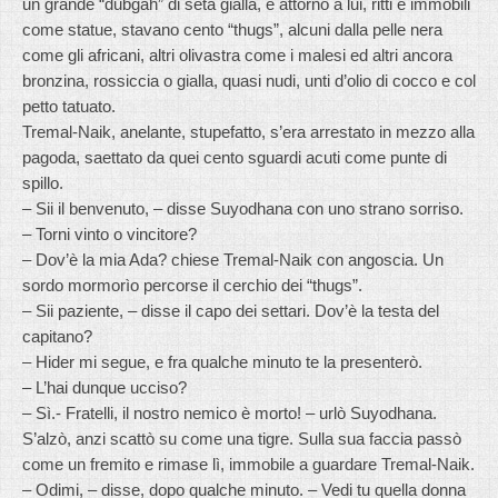
un grande “dubgah” di seta gialla, e attorno a lui, ritti e immobili
come statue, stavano cento “thugs”, alcuni dalla pelle nera
come gli africani, altri olivastra come i malesi ed altri ancora
bronzina, rossiccia o gialla, quasi nudi, unti d’olio di cocco e col
petto tatuato.
Tremal-Naik, anelante, stupefatto, s’era arrestato in mezzo alla
pagoda, saettato da quei cento sguardi acuti come punte di
spillo.
– Sii il benvenuto, – disse Suyodhana con uno strano sorriso.
– Torni vinto o vincitore?
– Dov’è la mia Ada? chiese Tremal-Naik con angoscia. Un
sordo mormorìo percorse il cerchio dei “thugs”.
– Sii paziente, – disse il capo dei settari. Dov’è la testa del
capitano?
– Hider mi segue, e fra qualche minuto te la presenterò.
– L’hai dunque ucciso?
– Sì.- Fratelli, il nostro nemico è morto! – urlò Suyodhana.
S’alzò, anzi scattò su come una tigre. Sulla sua faccia passò
come un fremito e rimase lì, immobile a guardare Tremal-Naik.
– Odimi, – disse, dopo qualche minuto. – Vedi tu quella donna