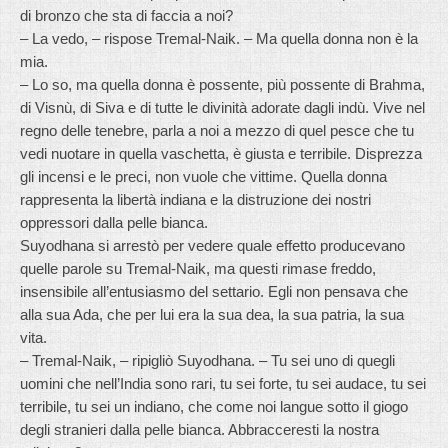
di bronzo che sta di faccia a noi?
– La vedo, – rispose Tremal-Naik. – Ma quella donna non è la
mia.
– Lo so, ma quella donna è possente, più possente di Brahma,
di Visnù, di Siva e di tutte le divinità adorate dagli indù. Vive nel
regno delle tenebre, parla a noi a mezzo di quel pesce che tu
vedi nuotare in quella vaschetta, è giusta e terribile. Disprezza
gli incensi e le preci, non vuole che vittime. Quella donna
rappresenta la libertà indiana e la distruzione dei nostri
oppressori dalla pelle bianca.
Suyodhana si arrestò per vedere quale effetto producevano
quelle parole su Tremal-Naik, ma questi rimase freddo,
insensibile all’entusiasmo del settario. Egli non pensava che
alla sua Ada, che per lui era la sua dea, la sua patria, la sua
vita.
– Tremal-Naik, – ripigliò Suyodhana. – Tu sei uno di quegli
uomini che nell’India sono rari, tu sei forte, tu sei audace, tu sei
terribile, tu sei un indiano, che come noi langue sotto il giogo
degli stranieri dalla pelle bianca. Abbracceresti la nostra