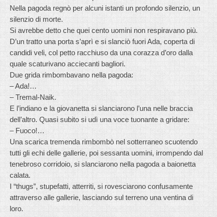
Nella pagoda regnò per alcuni istanti un profondo silenzio, un
silenzio di morte.
Si avrebbe detto che quei cento uomini non respiravano più.
D’un tratto una porta s’aprì e si slanciò fuori Ada, coperta di
candidi veli, col petto racchiuso da una corazza d’oro dalla
quale scaturivano acciecanti bagliori.
Due grida rimbombavano nella pagoda:
– Ada!…
– Tremal-Naik.
E l’indiano e la giovanetta si slanciarono l’una nelle braccia
dell’altro. Quasi subito si udì una voce tuonante a gridare:
– Fuoco!…
Una scarica tremenda rimbombò nel sotterraneo scuotendo
tutti gli echi delle gallerie, poi sessanta uomini, irrompendo dal
tenebroso corridoio, si slanciarono nella pagoda a baionetta
calata.
I “thugs”, stupefatti, atterriti, si rovesciarono confusamente
attraverso alle gallerie, lasciando sul terreno una ventina di
loro.