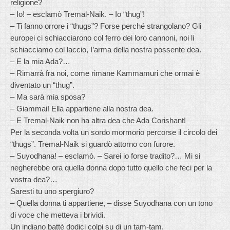
religione?
– Io! – esclamò Tremal-Naik. – Io “thug”!
– Ti fanno orrore i “thugs”? Forse perché strangolano? Gli
europei ci schiacciarono col ferro dei loro cannoni, noi li
schiacciamo col laccio, I’arma della nostra possente dea.
– E la mia Ada?…
– Rimarrà fra noi, come rimane Kammamuri che ormai è
diventato un “thug”.
– Ma sarà mia sposa?
– Giammai! Ella appartiene alla nostra dea.
– E Tremal-Naik non ha altra dea che Ada Corishant!
Per la seconda volta un sordo mormorio percorse il circolo dei
“thugs”. Tremal-Naik si guardò attorno con furore.
– Suyodhana! – esclamò. – Sarei io forse tradito?… Mi si
negherebbe ora quella donna dopo tutto quello che feci per la
vostra dea?…
Saresti tu uno spergiuro?
– Quella donna ti appartiene, – disse Suyodhana con un tono
di voce che metteva i brividi.
Un indiano batté dodici colpi su di un tam-tam.