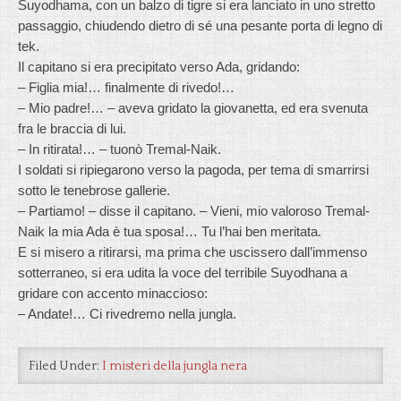
Suyodhama, con un balzo di tigre si era lanciato in uno stretto
passaggio, chiudendo dietro di sé una pesante porta di legno di
tek.
Il capitano si era precipitato verso Ada, gridando:
– Figlia mia!… finalmente di rivedo!…
– Mio padre!… – aveva gridato la giovanetta, ed era svenuta
fra le braccia di lui.
– In ritirata!… – tuonò Tremal-Naik.
I soldati si ripiegarono verso la pagoda, per tema di smarrirsi
sotto le tenebrose gallerie.
– Partiamo! – disse il capitano. – Vieni, mio valoroso Tremal-
Naik la mia Ada è tua sposa!… Tu l’hai ben meritata.
E si misero a ritirarsi, ma prima che uscissero dall’immenso
sotterraneo, si era udita la voce del terribile Suyodhana a
gridare con accento minaccioso:
– Andate!… Ci rivedremo nella jungla.
Filed Under:
I misteri della jungla nera