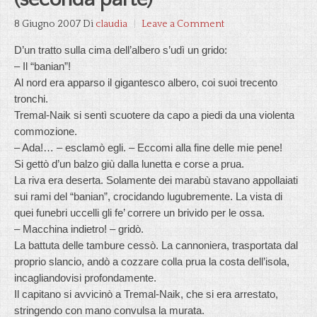
8 Giugno 2007
Di
claudia
Leave a Comment
D’un tratto sulla cima dell’albero s’udì un grido:
– Il “banian”!
Al nord era apparso il gigantesco albero, coi suoi trecento
tronchi.
Tremal-Naik si sentì scuotere da capo a piedi da una violenta
commozione.
– Ada!… – esclamò egli. – Eccomi alla fine delle mie pene!
Si gettò d’un balzo giù dalla lunetta e corse a prua.
La riva era deserta. Solamente dei marabù stavano appollaiati
sui rami del “banian”, crocidando lugubremente. La vista di
quei funebri uccelli gli fe’ correre un brivido per le ossa.
– Macchina indietro! – gridò.
La battuta delle tambure cessò. La cannoniera, trasportata dal
proprio slancio, andò a cozzare colla prua la costa dell’isola,
incagliandovisi profondamente.
Il capitano si avvicinò a Tremal-Naik, che si era arrestato,
stringendo con mano convulsa la murata.