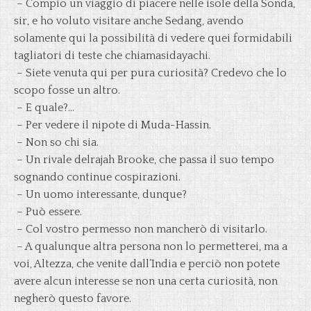
– Compio un viaggio di piacere nelle isole della Sonda,
sir, e ho voluto visitare anche Sedang, avendo
solamente qui la possibilità di vedere quei formidabili
tagliatori di teste che chiamasidayachi.
– Siete venuta qui per pura curiosità? Credevo che lo
scopo fosse un altro.
– E quale?…
– Per vedere il nipote di Muda-Hassin.
– Non so chi sia.
– Un rivale delrajah Brooke, che passa il suo tempo
sognando continue cospirazioni.
– Un uomo interessante, dunque?
– Può essere.
– Col vostro permesso non mancherò di visitarlo.
– A qualunque altra persona non lo permetterei, ma a
voi, Altezza, che venite dall’India e perciò non potete
avere alcun interesse se non una certa curiosità, non
negherò questo favore.