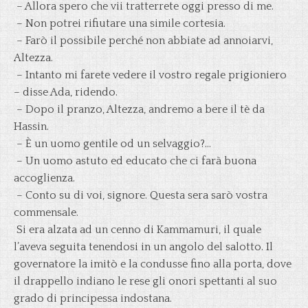
– Allora spero che vii tratterrete oggi presso di me.
– Non potrei rifiutare una simile cortesia.
– Farò il possibile perché non abbiate ad annoiarvi,
Altezza.
– Intanto mi farete vedere il vostro regale prigioniero
– disse Ada, ridendo.
– Dopo il pranzo, Altezza, andremo a bere il tè da
Hassin.
– È un uomo gentile od un selvaggio?…
– Un uomo astuto ed educato che ci farà buona
accoglienza.
– Conto su di voi, signore. Questa sera sarò vostra
commensale.
Si era alzata ad un cenno di Kammamuri, il quale
l’aveva seguita tenendosi in un angolo del salotto. Il
governatore la imitò e la condusse fino alla porta, dove
il drappello indiano le rese gli onori spettanti al suo
grado di principessa indostana.