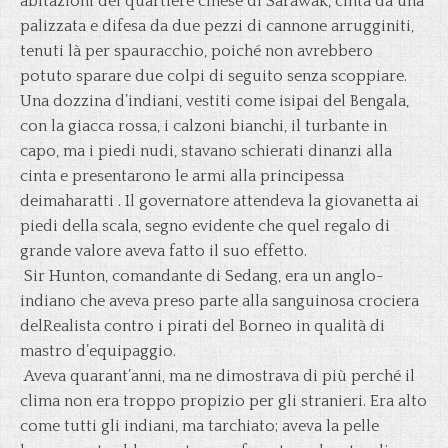
abitazioni del quartiere cinese di Sarawak, cinta da una
palizzata e difesa da due pezzi di cannone arrugginiti,
tenuti là per spauracchio, poiché non avrebbero
potuto sparare due colpi di seguito senza scoppiare.
Una dozzina d’indiani, vestiti come isipai del Bengala,
con la giacca rossa, i calzoni bianchi, il turbante in
capo, ma i piedi nudi, stavano schierati dinanzi alla
cinta e presentarono le armi alla principessa
deimaharatti . Il governatore attendeva la giovanetta ai
piedi della scala, segno evidente che quel regalo di
grande valore aveva fatto il suo effetto.
Sir Hunton, comandante di Sedang, era un anglo-
indiano che aveva preso parte alla sanguinosa crociera
delRealista contro i pirati del Borneo in qualità di
mastro d’equipaggio.
Aveva quarant’anni, ma ne dimostrava di più perché il
clima non era troppo propizio per gli stranieri. Era alto
come tutti gli indiani, ma tarchiato; aveva la pelle