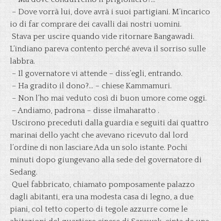
– Dove vorrà lui, dove avrà i suoi partigiani. M’incarico
io di far comprare dei cavalli dai nostri uomini.
Stava per uscire quando vide ritornare Bangawadi.
L’indiano pareva contento perché aveva il sorriso sulle
labbra.
– Il governatore vi attende – diss’egli, entrando.
– Ha gradito il dono?… – chiese Kammamuri.
– Non l’ho mai veduto così di buon umore come oggi.
– Andiamo, padrona – disse ilmaharatto .
Uscirono preceduti dalla guardia e seguiti dai quattro
marinai dello yacht che avevano ricevuto dal lord
l’ordine di non lasciare Ada un solo istante. Pochi
minuti dopo giungevano alla sede del governatore di
Sedang.
Quel fabbricato, chiamato pomposamente palazzo
dagli abitanti, era una modesta casa di legno, a due
piani, col tetto coperto di tegole azzurre come le