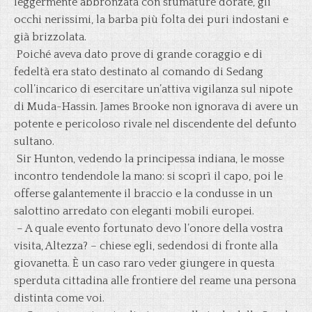
leggermente abbronzata con sfumature dorate, gli
occhi nerissimi, la barba più folta dei puri indostani e
già brizzolata.
Poiché aveva dato prove di grande coraggio e di
fedeltà era stato destinato al comando di Sedang
coll’incarico di esercitare un’attiva vigilanza sul nipote
di Muda-Hassin. James Brooke non ignorava di avere un
potente e pericoloso rivale nel discendente del defunto
sultano.
Sir Hunton, vedendo la principessa indiana, le mosse
incontro tendendole la mano: si scoprì il capo, poi le
offerse galantemente il braccio e la condusse in un
salottino arredato con eleganti mobili europei.
– A quale evento fortunato devo l’onore della vostra
visita, Altezza? – chiese egli, sedendosi di fronte alla
giovanetta. È un caso raro veder giungere in questa
sperduta cittadina alle frontiere del reame una persona
distinta come voi.