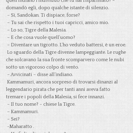
quell’indiano l’individuo che tu hai risparmiato? –
domandò egli, dopo qualche istante di silenzio.
– Sì, Sandokan. Ti dispiace, forse?
– Tu sai che rispetto i tuoi capricci, amico mio.
– Lo so, Tigre della Malesia.
– E che cosa vuole quell’uomo?
– Diventare un tigrotto. L’ho veduto battersi, è un eroe.
Lo sguardo della Tigre divenne lampeggiante. Le rughe
che solcavano la sua fronte scomparvero come le nubi
sotto un vigoroso colpo di vento.
– Avvicinati – disse all’indiano.
Kammamuri, ancora sorpreso di trovarsi dinanzi al
leggendario pirata che per tanti anni aveva fatto
tremare i popoli della Malesia, si fece innanzi.
– Il tuo nome? – chiese la Tigre.
– Kammamuri.
– Sei?
-Maharatto .