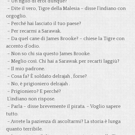
– Un figlio di eroi dunque?
– Dite il vero, Tigre della Malesia – disse l’indiano con
orgoglio.
– Perché hai lasciato il tuo paese?
– Per recarmi a Sarawak.
– Da quel cane di James Brooke? – chiese la Tigre con
accento d’odio.
– Non so chi sia questo James Brooke.
– Meglio così. Chi hai a Sarawak per recarti laggiù?
– Il mio padrone.
– Cosa fa? È soldato delrajah , forse?
– No, è prigioniero delrajah .
– Prigioniero? E perché?
L’indiano non rispose.
– Parla – disse brevemente il pirata. – Voglio sapere
tutto.
– Avrete la pazienza di ascoltarmi? La storia è lunga
quanto terribile.