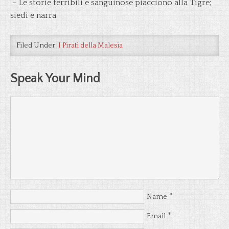
– Le storie terribili e sanguinose piacciono alla Tigre;
siedi e narra
Filed Under:
I Pirati della Malesia
Speak Your Mind
*
Name
*
Email