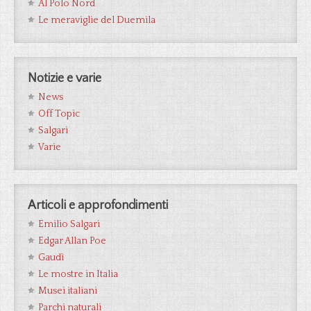
Al Polo Nord
Le meraviglie del Duemila
Notizie e varie
News
Off Topic
Salgari
Varie
Articoli e approfondimenti
Emilio Salgari
Edgar Allan Poe
Gaudì
Le mostre in Italia
Musei italiani
Parchi naturali