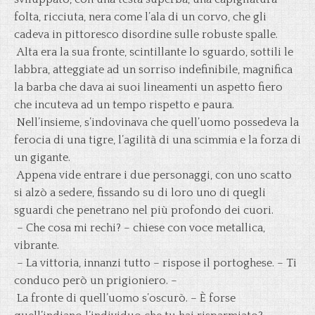
folta, ricciuta, nera come l’ala di un corvo, che gli
cadeva in pittoresco disordine sulle robuste spalle.
Alta era la sua fronte, scintillante lo sguardo, sottili le
labbra, atteggiate ad un sorriso indefinibile, magnifica
la barba che dava ai suoi lineamenti un aspetto fiero
che incuteva ad un tempo rispetto e paura.
Nell’insieme, s’indovinava che quell’uomo possedeva la
ferocia di una tigre, l’agilità di una scimmia e la forza di
un gigante.
Appena vide entrare i due personaggi, con uno scatto
si alzò a sedere, fissando su di loro uno di quegli
sguardi che penetrano nel più profondo dei cuori.
– Che cosa mi rechi? – chiese con voce metallica,
vibrante.
– La vittoria, innanzi tutto – rispose il portoghese. – Ti
conduco però un prigioniero. –
La fronte di quell’uomo s’oscurò. – È forse