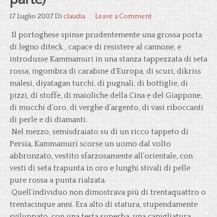
17 Luglio 2007
Di
claudia
Leave a Comment
Il portoghese spinse prudentemente una grossa porta
di legno diteck , capace di resistere al cannone, e
introdusse Kammamuri in una stanza tappezzata di seta
rossa, ingombra di carabine d’Europa, di scuri, dikriss
malesi, diyatagan turchi, di pugnali, di bottiglie, di
pizzi, di stoffe, di maioliche della Cina e del Giappone,
di mucchi d’oro, di verghe d’argento, di vasi riboccanti
di perle e di diamanti.
Nel mezzo, semisdraiato su di un ricco tappeto di
Persia, Kammamuri scorse un uomo dal volto
abbronzato, vestito sfarzosamente all’orientale, con
vesti di seta trapunta in oro e lunghi stivali di pelle
pure rossa a punta rialzata.
Quell’individuo non dimostrava più di trentaquattro o
trentacinque anni. Era alto di statura, stupendamente
sviluppato, con una testa superba, una capigliatura