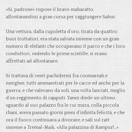
«Sì, padrone» rispose il bravo maharatto,
allontanandosi a gran corsa per raggiungere Sahur.
Una vettura, dalla cupoletta d’oro, tirata da quattro
buoi trottatori, era stata salvata insieme con un gran
numero di elefanti che occupavano il parco e che i loro
conduttori, vedendo le prime scintille, si erano
affrettati ad allontanare.
Si trattava di venti pachidermi fra coomareah e
merghee, tutti ammaestrati per le cacce ed anche per la
guerra, e che valevano da soli, una volta lanciati, meglio
d’un reggimento di rajaputi. Yanez diede un ultimo
sguardo al suo palazzo fra le cui mura, colla piccola
rhani, aveva passato giorni pieni d’infinita felicità, e che
ora il fuoco continuava a divorare, e salì sul ratt
insieme a Tremal-Naik. «Alla palazzina di Rampur!…»