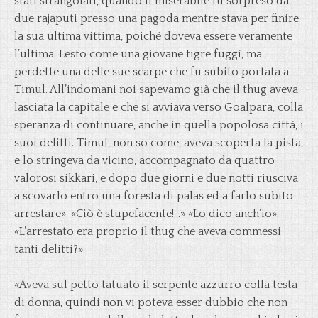
stati strangolati, quando il miserabile fu sorpreso da
due rajaputi presso una pagoda mentre stava per finire
la sua ultima vittima, poiché doveva essere veramente
l’ultima. Lesto come una giovane tigre fuggì, ma
perdette una delle sue scarpe che fu subito portata a
Timul. All’indomani noi sapevamo già che il thug aveva
lasciata la capitale e che si avviava verso Goalpara, colla
speranza di continuare, anche in quella popolosa città, i
suoi delitti. Timul, non so come, aveva scoperta la pista,
e lo stringeva da vicino, accompagnato da quattro
valorosi sikkari, e dopo due giorni e due notti riusciva
a scovarlo entro una foresta di palas ed a farlo subito
arrestare». «Ciò è stupefacente!…» «Lo dico anch’io».
«L’arrestato era proprio il thug che aveva commessi
tanti delitti?»
«Aveva sul petto tatuato il serpente azzurro colla testa
di donna, quindi non vi poteva esser dubbio che non