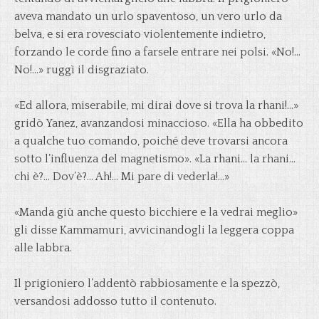
aveva mandato un urlo spaventoso, un vero urlo da
belva, e si era rovesciato violentemente indietro,
forzando le corde fino a farsele entrare nei polsi. «No!…
No!…» ruggì il disgraziato.
«Ed allora, miserabile, mi dirai dove si trova la rhani!…»
gridò Yanez, avanzandosi minaccioso. «Ella ha obbedito
a qualche tuo comando, poiché deve trovarsi ancora
sotto l’influenza del magnetismo». «La rhani… la rhani…
chi è?… Dov’è?… Ah!… Mi pare di vederla!…»
«Manda giù anche questo bicchiere e la vedrai meglio»
gli disse Kammamuri, avvicinandogli la leggera coppa
alle labbra.
Il prigioniero l’addentò rabbiosamente e la spezzò,
versandosi addosso tutto il contenuto.