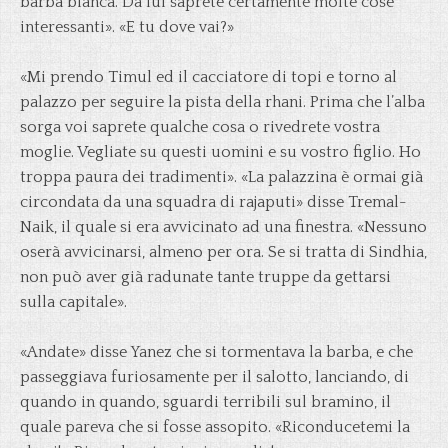
barba bianca. Da lui saprete certamente molte cose
interessanti». «E tu dove vai?»
«Mi prendo Timul ed il cacciatore di topi e torno al
palazzo per seguire la pista della rhani. Prima che l’alba
sorga voi saprete qualche cosa o rivedrete vostra
moglie. Vegliate su questi uomini e su vostro figlio. Ho
troppa paura dei tradimenti». «La palazzina è ormai già
circondata da una squadra di rajaputi» disse Tremal-
Naik, il quale si era avvicinato ad una finestra. «Nessuno
oserà avvicinarsi, almeno per ora. Se si tratta di Sindhia,
non può aver già radunate tante truppe da gettarsi
sulla capitale».
«Andate» disse Yanez che si tormentava la barba, e che
passeggiava furiosamente per il salotto, lanciando, di
quando in quando, sguardi terribili sul bramino, il
quale pareva che si fosse assopito. «Riconducetemi la