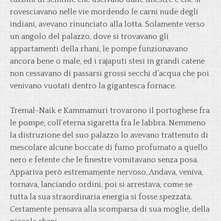
rovesciavano nelle vie mordendo le carni nude degli
indiani, avevano rinunciato alla lotta. Solamente verso
un angolo del palazzo, dove si trovavano gli
appartamenti della rhani, le pompe funzionavano
ancora bene o male, ed i rajaputi stesi in grandi catene
non cessavano di passarsi grossi secchi d’acqua che poi
venivano vuotati dentro la gigantesca fornace.
Tremal-Naik e Kammamuri trovarono il portoghese fra
le pompe, coll’eterna sigaretta fra le labbra. Nemmeno
la distruzione del suo palazzo lo avevano trattenuto di
mescolare alcune boccate di fumo profumato a quello
nero e fetente che le finestre vomitavano senza posa.
Appariva però estremamente nervoso, Andava, veniva,
tornava, lanciando ordini, poi si arrestava, come se
tutta la sua straordinaria energia si fosse spezzata.
Certamente pensava alla scomparsa di sua moglie, della