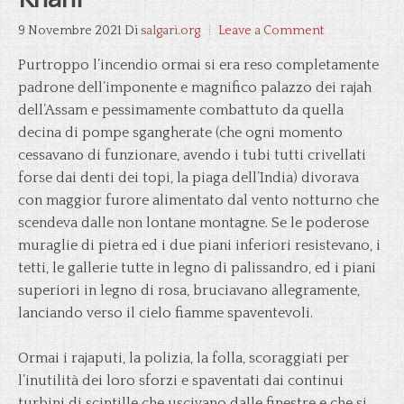
9 Novembre 2021
Di
salgari.org
Leave a Comment
Purtroppo l’incendio ormai si era reso completamente
padrone dell’imponente e magnifico palazzo dei rajah
dell’Assam e pessimamente combattuto da quella
decina di pompe sgangherate (che ogni momento
cessavano di funzionare, avendo i tubi tutti crivellati
forse dai denti dei topi, la piaga dell’India) divorava
con maggior furore alimentato dal vento notturno che
scendeva dalle non lontane montagne. Se le poderose
muraglie di pietra ed i due piani inferiori resistevano, i
tetti, le gallerie tutte in legno di palissandro, ed i piani
superiori in legno di rosa, bruciavano allegramente,
lanciando verso il cielo fiamme spaventevoli.
Ormai i rajaputi, la polizia, la folla, scoraggiati per
l’inutilità dei loro sforzi e spaventati dai continui
turbini di scintille che uscivano dalle finestre e che si