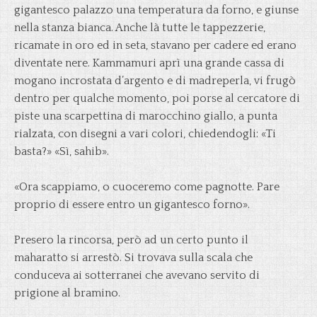
gigantesco palazzo una temperatura da forno, e giunse
nella stanza bianca. Anche là tutte le tappezzerie,
ricamate in oro ed in seta, stavano per cadere ed erano
diventate nere. Kammamuri aprì una grande cassa di
mogano incrostata d’argento e di madreperla, vi frugò
dentro per qualche momento, poi porse al cercatore di
piste una scarpettina di marocchino giallo, a punta
rialzata, con disegni a vari colori, chiedendogli: «Ti
basta?» «Sì, sahib».
«Ora scappiamo, o cuoceremo come pagnotte. Pare
proprio di essere entro un gigantesco forno».
Presero la rincorsa, però ad un certo punto il
maharatto si arrestò. Si trovava sulla scala che
conduceva ai sotterranei che avevano servito di
prigione al bramino.