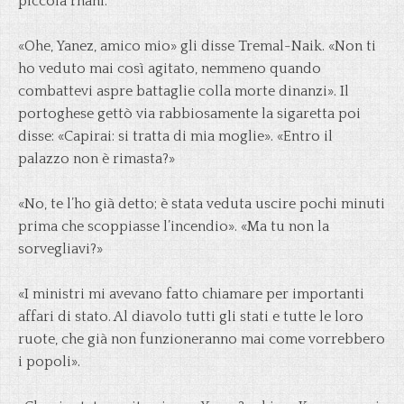
piccola rhani.
«Ohe, Yanez, amico mio» gli disse Tremal-Naik. «Non ti
ho veduto mai così agitato, nemmeno quando
combattevi aspre battaglie colla morte dinanzi». Il
portoghese gettò via rabbiosamente la sigaretta poi
disse: «Capirai: si tratta di mia moglie». «Entro il
palazzo non è rimasta?»
«No, te l’ho già detto; è stata veduta uscire pochi minuti
prima che scoppiasse l’incendio». «Ma tu non la
sorvegliavi?»
«I ministri mi avevano fatto chiamare per importanti
affari di stato. Al diavolo tutti gli stati e tutte le loro
ruote, che già non funzioneranno mai come vorrebbero
i popoli».