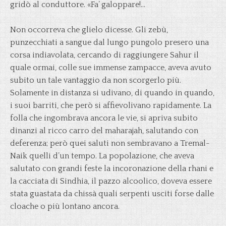
gridò al conduttore. «Fa’ galoppare!…
Non occorreva che glielo dicesse. Gli zebù,
punzecchiati a sangue dal lungo pungolo presero una
corsa indiavolata, cercando di raggiungere Sahur il
quale ormai, colle sue immense zampacce, aveva avuto
subito un tale vantaggio da non scorgerlo più.
Solamente in distanza si udivano, di quando in quando,
i suoi barriti, che però si affievolivano rapidamente. La
folla che ingombrava ancora le vie, si apriva subito
dinanzi al ricco carro del maharajah, salutando con
deferenza; però quei saluti non sembravano a Tremal-
Naik quelli d’un tempo. La popolazione, che aveva
salutato con grandi feste la incoronazione della rhani e
la cacciata di Sindhia, il pazzo alcoolico, doveva essere
stata guastata da chissà quali serpenti usciti forse dalle
cloache o più lontano ancora.