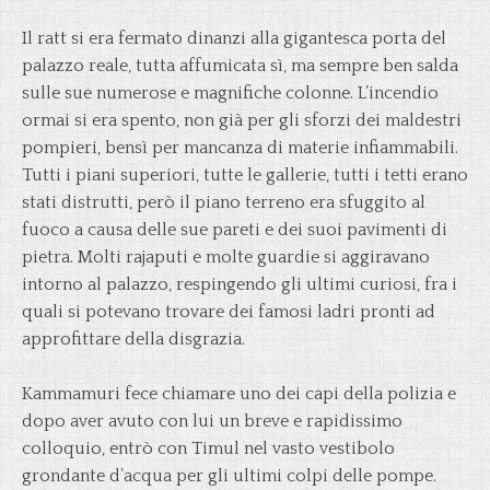
Il ratt si era fermato dinanzi alla gigantesca porta del
palazzo reale, tutta affumicata sì, ma sempre ben salda
sulle sue numerose e magnifiche colonne. L’incendio
ormai si era spento, non già per gli sforzi dei maldestri
pompieri, bensì per mancanza di materie infiammabili.
Tutti i piani superiori, tutte le gallerie, tutti i tetti erano
stati distrutti, però il piano terreno era sfuggito al
fuoco a causa delle sue pareti e dei suoi pavimenti di
pietra. Molti rajaputi e molte guardie si aggiravano
intorno al palazzo, respingendo gli ultimi curiosi, fra i
quali si potevano trovare dei famosi ladri pronti ad
approfittare della disgrazia.
Kammamuri fece chiamare uno dei capi della polizia e
dopo aver avuto con lui un breve e rapidissimo
colloquio, entrò con Timul nel vasto vestibolo
grondante d’acqua per gli ultimi colpi delle pompe.