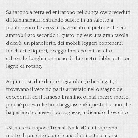
Saltarono a terra ed entrarono nel bungalow preceduti
da Kammamuri, entrando subito in un salotto a
pianterreno che aveva il pavimento in pietra e che era
ammobiliato secondo il gusto inglese: una gran tavola
d’acajù, un pianoforte, dei mobili leggeri contenenti
bicchieri e liquori, e seggioloni enormi, ad alto
schienale, lunghi non meno di due metri, fabbricati con
legno di rotang.
Appunto su due di quei seggioloni, e ben legati, si
trovavano il vecchio paria arrestato nello stagno dei
coccodrilli ed il famoso bramino, ormai mezzo morto,
poiché pareva che boccheggiasse. «È questo l’uomo che
ha parlato?» chiese il portoghese, indicando il vecchio.
«Sì, amico» rispose Tremal-Naik. «Da lui sapremo
molto di più che da quel cane che si ostina a farsi