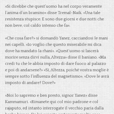
«Si direbbe che quest’uomo ha nel corpo veramente
l’anima d’un bramino» disse Tremal-Naik. «Una tale
resistenza stupisce. E sono due giorni e due notti che
non beve, col caldo intenso che fa».
«Che cosa fare?» si domandò Yanez, cacciandosi le mani
nei capelli. «Io voglio che questo miserabile mi dica
dove ha mandato la rhani». «Quest’uomo si lascerà
morire senza dirvi nulla, Altezza» disse il baniano. «Ma
credi tu che le abbia imposto di dare fuoco al palazzo
e poi di andarsene?» «Sì, Altezza, poiché vostra moglie è
sempre sotto l’influenza del magnetismo». «Dove le avrà
imposto di andare? Dove?»
«Noi lo sapremo e ben presto, signor Yanez» disse
Kammamuri. «Rimanete qui col mio padrone e col
rajaputo, ed intanto interrogate il vecchio paria dalla