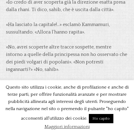
«Io credo di aver scoperta già la direzione esatta presa
dalla rhani. Ti dico, sahib, che è uscita dalla città».
«Ha lasciato la capitale!…» esclamò Kammamuri,
sussultando. «Allora l’hanno rapita».
«No, avrei scoperte altre tracce sospette, mentre
intorno a quelle della principessa non ho osservato che
dei piedi volgari di popolani». «Non potresti
ingannarti?» «No, sahib».
«Dove sarà andata allora?» chiese il cacciatore di topi,
Questo sito utilizza i cookie, anche di profilazione e anche di
non meno impressionato del maharatto. «Che quel
terze parti, per offrire funzionalità avanzate e per mostrare
furfante le abbia imposto di nascondersi in qualche
pubblicità allineata agli interessi degli utenti. Proseguendo
foresta?»
nella navigazione nel sito o premendo il pulsante "ho capito"
acconsenti all'utilizzo dei cookie.
Ho capito
«Ritroverei sempre la sua traccia» rispose Timul.
Maggiori informazioni
«Seguitemi pure: ora non ho più bisogno di fiutare la