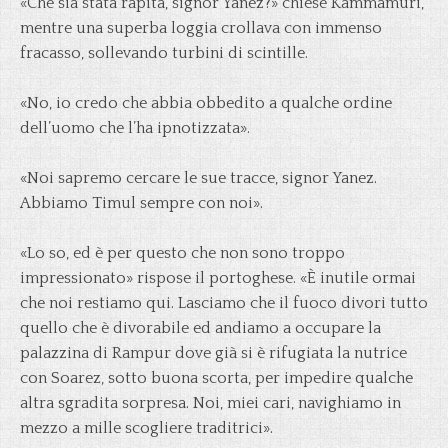
«Che sia stata rapita, signor Yanez?» chiese Kammamuri,
mentre una superba loggia crollava con immenso
fracasso, sollevando turbini di scintille.
«No, io credo che abbia obbedito a qualche ordine
dell’uomo che l’ha ipnotizzata».
«Noi sapremo cercare le sue tracce, signor Yanez.
Abbiamo Timul sempre con noi».
«Lo so, ed è per questo che non sono troppo
impressionato» rispose il portoghese. «È inutile ormai
che noi restiamo qui. Lasciamo che il fuoco divori tutto
quello che è divorabile ed andiamo a occupare la
palazzina di Rampur dove già si è rifugiata la nutrice
con Soarez, sotto buona scorta, per impedire qualche
altra sgradita sorpresa. Noi, miei cari, navighiamo in
mezzo a mille scogliere traditrici».