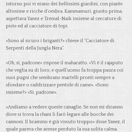
intorno poi vi erano dei bellissimi giardini, con piante
altissime e ricche d’ombra. Kammamuri, giunto prima,
aspettava Yanez e Tremal-Naik insieme al cercatore di
piste ed al cacciatore di topi.
«Sono al sicuro i briganti?» chiese il “Cacciatore di
Serpenti della Jungla Nera”.
«Oh, sì, padrone» rispose il maharatto. «Vi è il rajaputo
che veglia su di loro, e quell’uomo fa troppa paura coi
suoi pugni che sembrano martelli pronti sempre a
sfondare o raddrizzare pentole di rame». «Sono
insieme?» «Sì, padrone».
«Andiamo a vedere queste canaglie. Se non mi diranno
dove si trova la rhani li farò legare alle bocche dei
cannoni. Il bramino è già vissuto troppo» disse Yanez, il
quale pareva che avesse perduto la sua solita calma.