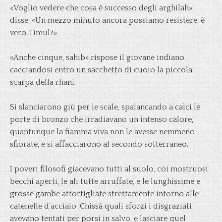
«Voglio vedere che cosa è successo degli arghilah»
disse. «Un mezzo minuto ancora possiamo resistere, è
vero Timul?»
«Anche cinque, sahib» rispose il giovane indiano,
cacciandosi entro un sacchetto di cuoio la piccola
scarpa della rhani.
Si slanciarono giù per le scale, spalancando a calci le
porte di bronzo che irradiavano un intenso calore,
quantunque la fiamma viva non le avesse nemmeno
sfiorate, e si affacciarono al secondo sotterraneo.
I poveri filosofi giacevano tutti al suolo, coi mostruosi
becchi aperti, le ali tutte arruffate, e le lunghissime e
grosse gambe attortigliate strettamente intorno alle
catenelle d’acciaio. Chissà quali sforzi i disgraziati
avevano tentati per porsi in salvo, e lasciare quel