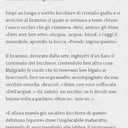
Empì un lungo e sottile bicchiere di cristallo giallo e si
avvicinò al bramino il quale si ostinava a tener chiuso
l’unico occhio che gli rimaneva. «Bevi, amico» gli disse.
«Devi aver ben sete». «Acqua… acqua… birra!…» ruggì il
miserabile, aprendo la bocca. «Prendi: ingoia questo».
Il bramino, divorato dalla sete, inghiottì d’un fiato il
contenuto del bicchiere, credendolo ben altra cosa.
Malgrado le corde che lo tenevano ben legato ai
bracciuoli, fece un soprassalto, accompagnato da una
orribile smorfia. «Brucio!…» disse, con voce soffocata.
«Dell’acqua!…» «Sì, subito, un secchio, se ti decidi una
buona volta a parlare». «Non so… non so…»
«E allora manda giù un altro bicchiere di questo
delizioso liquore» disse l’implacabile maharatto,
tentando di avvicinarglielo alle labbra. Il prigioniero