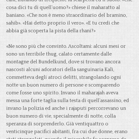
cosa dici tu di quell’uomo?» chiese il maharatto al
baniano. «Che non è meno straordinario del bramino,
sahib». «Hai detto proprio il vero». «E tu credi che
abbia già scoperta la pista della rhani?»
«Ne sono più che convinto. Ascoltami: alcuni mesi or
sono un terribile thug, calato certamente dalle
montagne del Bundelkund, dove si trovano ancora
nascosti alcuni adoratori della sanguinaria Kalì,
commetteva degli atroci delitti, strangolando ogni
notte un buon numero di persone e scomparendo
come fosse uno spirito. Invano il maharajah aveva
messa una forte taglia sulla testa di quell’assassino, ed
invano la polizia ed anche i rajaputi percorrevano un
buon numero di vie, specialmente di notte, colla
speranza di sorprenderlo. Già ventiquattro o
venticinque pacifici abitanti, fra cui due donne, erano