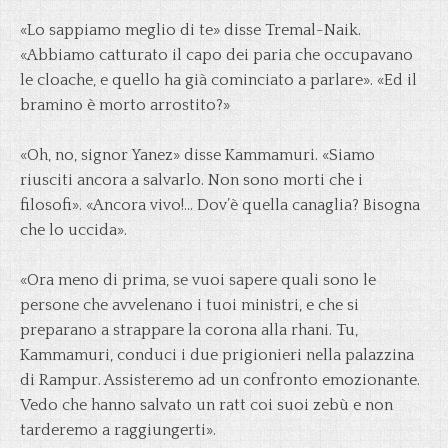
«Lo sappiamo meglio di te» disse Tremal-Naik.
«Abbiamo catturato il capo dei paria che occupavano
le cloache, e quello ha già cominciato a parlare». «Ed il
bramino è morto arrostito?»
«Oh, no, signor Yanez» disse Kammamuri. «Siamo
riusciti ancora a salvarlo. Non sono morti che i
filosofi». «Ancora vivo!… Dov’è quella canaglia? Bisogna
che lo uccida».
«Ora meno di prima, se vuoi sapere quali sono le
persone che avvelenano i tuoi ministri, e che si
preparano a strappare la corona alla rhani. Tu,
Kammamuri, conduci i due prigionieri nella palazzina
di Rampur. Assisteremo ad un confronto emozionante.
Vedo che hanno salvato un ratt coi suoi zebù e non
tarderemo a raggiungerti».