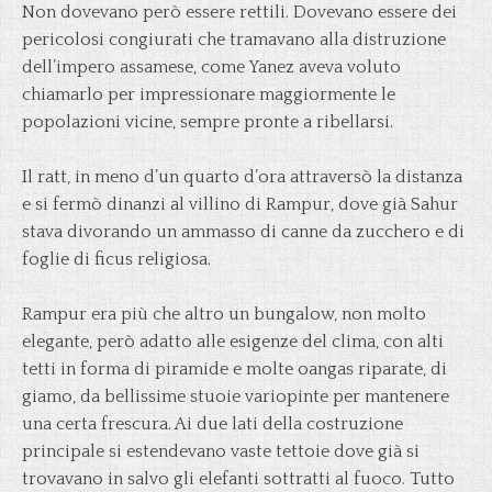
Non dovevano però essere rettili. Dovevano essere dei
pericolosi congiurati che tramavano alla distruzione
dell’impero assamese, come Yanez aveva voluto
chiamarlo per impressionare maggiormente le
popolazioni vicine, sempre pronte a ribellarsi.
Il ratt, in meno d’un quarto d’ora attraversò la distanza
e si fermò dinanzi al villino di Rampur, dove già Sahur
stava divorando un ammasso di canne da zucchero e di
foglie di ficus religiosa.
Rampur era più che altro un bungalow, non molto
elegante, però adatto alle esigenze del clima, con alti
tetti in forma di piramide e molte oangas riparate, di
giamo, da bellissime stuoie variopinte per mantenere
una certa frescura. Ai due lati della costruzione
principale si estendevano vaste tettoie dove già si
trovavano in salvo gli elefanti sottratti al fuoco. Tutto