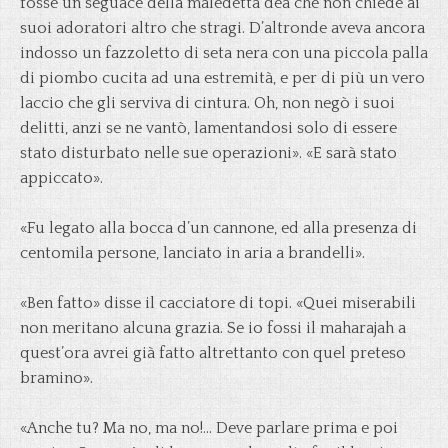
fosse un seguace della maledetta dea che non chiede ai
suoi adoratori altro che stragi. D’altronde aveva ancora
indosso un fazzoletto di seta nera con una piccola palla
di piombo cucita ad una estremità, e per di più un vero
laccio che gli serviva di cintura. Oh, non negò i suoi
delitti, anzi se ne vantò, lamentandosi solo di essere
stato disturbato nelle sue operazioni». «E sarà stato
appiccato».
«Fu legato alla bocca d’un cannone, ed alla presenza di
centomila persone, lanciato in aria a brandelli».
«Ben fatto» disse il cacciatore di topi. «Quei miserabili
non meritano alcuna grazia. Se io fossi il maharajah a
quest’ora avrei già fatto altrettanto con quel preteso
bramino».
«Anche tu? Ma no, ma no!… Deve parlare prima e poi