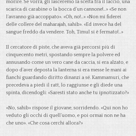
morire. Se vorrà, gli lasceremo la scelta fra il laccio, una
scarica di carabine o la bocca d’un cannone!…» «Se non
l’avranno già accoppato». «Oh, no!…» «Non mi fiderei
delle collere del maharajah, sahib». «Ed invece ha del
sangue freddo da vendere. Toh, Timul si è fermato!…»
Il cercatore di piste, che aveva già percorsi più di
cinquecento metri, spostando sempre la polvere ed
annusando come un vero cane da caccia, si era alzato, e
dopo d’aver deposta la lanterna si era messe le mani ai
fianchi guardando diritto dinanzi a sé. Kammamuri, che
precedeva a piedi il ratt, lo raggiunse e gli diede una
spinta, dicendogli: «Saresti stato anche tu ipnotizzato?»
«No, sahib» rispose il giovane, sorridendo. «Qui non ho
veduto gli occhi di quell’uomo, e poi ormai non ne ha
che uno». «Che cosa cerchi allora?»