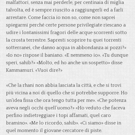
malfattori, senza mai perderle, per centinaia di miglia
talvolta, ed è sempre riuscito a raggiungerli ed a farli
arrestare. Come faccia io non so, come non saprei
spiegarmi perché certe persone privilegiate riescano a
udire i lontanissimi fragori delle acque scorrenti sotto
la crosta terrestre. Sapresti scoprire tu quei torrenti
sotterranei, che danno acqua in abbondanza ai pozzi?»
«Io no» rispose il baniano. «E nemmeno io». «Tu dunque
speri, sahib?» «Molto, ed ho anche un sospetto» disse
Kammamuri. «Vuoi dire?»
«Che la rhani non abbia lasciata la città, e che si trovi
più vicina a noi di quello che si potrebbe supporre. Ho
un’idea fissa che ora tengo tutta per me». «Che potenza
aveva negli occhi quell’uomo?» «Ho veduto che faceva
perfino indietreggiare i topi affamati, quel caro
bramino». «Me lo ricordo, sahib». «Ci siamo» disse in
quel momento il giovane cercatore di piste.