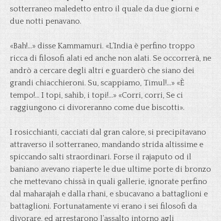
sotterraneo maledetto entro il quale da due giorni e
due notti penavano.
«Bah!…» disse Kammamuri. «L’India è perfino troppo
ricca di filosofi alati ed anche non alati. Se occorrerà, ne
andrò a cercare degli altri e guarderò che siano dei
grandi chiacchieroni. Su, scappiamo, Timul!…» «È
tempo!… I topi, sahib, i topi!…» «Corri, corri, Se ci
raggiungono ci divoreranno come due biscotti».
I rosicchianti, cacciati dal gran calore, si precipitavano
attraverso il sotterraneo, mandando strida altissime e
spiccando salti straordinari. Forse il rajaputo od il
baniano avevano riaperte le due ultime porte di bronzo
che mettevano chissà in quali gallerie, ignorate perfino
dal maharajah e dalla rhani, e sbucavano a battaglioni e
battaglioni. Fortunatamente vi erano i sei filosofi da
divorare, ed arrestarono l’assalto intorno agli