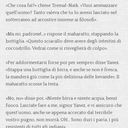
«Che cosa fai?» chiese Tremal-Naik. «Vuoi ammazzare
quell’uomo? Tanto valeva che tu lo avessi lasciato nel
sotterraneo ad arrostire insieme ai filosofi».
«Ma no, padrone!…» rispose il maharatto, stappando la
bottiglia. «Questo sciacallo deve avere degli intestini di
coccodrillo. Vedrai come si risveglierà di colpo».
«Per addormentarsi forse poi per sempre» disse Yanez.
«Stappa una bottiglia di birra, e anche se non è fresca,
la manderà giù come la più deliziosa delle bevande». Il
maharatto scosse la testa.
«No, no» disse poi. «Niente birra e niente acqua, bensì
fuoco. Lasciate fare a me, signor Yanez, e vi assicuro che
quest’uomo, anche se appena accecato dal terribile
vostro pugno, non morrà. Oh!… Sono duri i paria, i più
resistenti di tutti gli indiani».