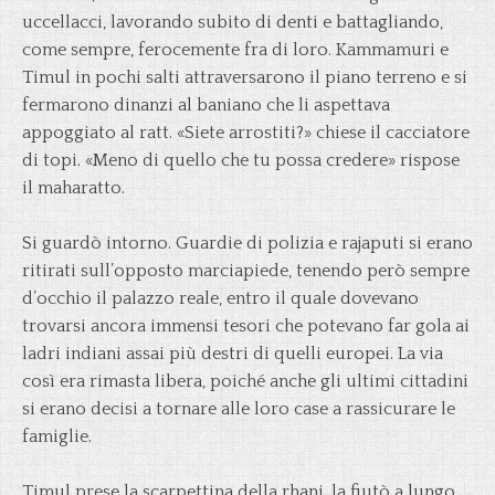
uccellacci, lavorando subito di denti e battagliando,
come sempre, ferocemente fra di loro. Kammamuri e
Timul in pochi salti attraversarono il piano terreno e si
fermarono dinanzi al baniano che li aspettava
appoggiato al ratt. «Siete arrostiti?» chiese il cacciatore
di topi. «Meno di quello che tu possa credere» rispose
il maharatto.
Si guardò intorno. Guardie di polizia e rajaputi si erano
ritirati sull’opposto marciapiede, tenendo però sempre
d’occhio il palazzo reale, entro il quale dovevano
trovarsi ancora immensi tesori che potevano far gola ai
ladri indiani assai più destri di quelli europei. La via
così era rimasta libera, poiché anche gli ultimi cittadini
si erano decisi a tornare alle loro case a rassicurare le
famiglie.
Timul prese la scarpettina della rhani, la fiutò a lungo,