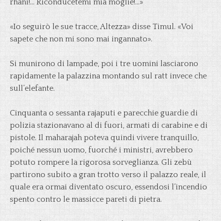
rhani!… Riconducetemi mia moglie!…»
«Io seguirò le sue tracce, Altezza» disse Timul. «Voi
sapete che non mi sono mai ingannato».
Si munirono di lampade, poi i tre uomini lasciarono
rapidamente la palazzina montando sul ratt invece che
sull’elefante.
Cinquanta o sessanta rajaputi e parecchie guardie di
polizia stazionavano al di fuori, armati di carabine e di
pistole. Il maharajah poteva quindi vivere tranquillo,
poiché nessun uomo, fuorché i ministri, avrebbero
potuto rompere la rigorosa sorveglianza. Gli zebù
partirono subito a gran trotto verso il palazzo reale, il
quale era ormai diventato oscuro, essendosi l’incendio
spento contro le massicce pareti di pietra.