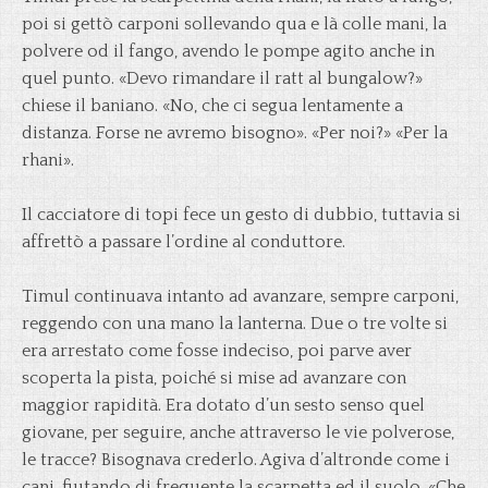
poi si gettò carponi sollevando qua e là colle mani, la
polvere od il fango, avendo le pompe agito anche in
quel punto. «Devo rimandare il ratt al bungalow?»
chiese il baniano. «No, che ci segua lentamente a
distanza. Forse ne avremo bisogno». «Per noi?» «Per la
rhani».
Il cacciatore di topi fece un gesto di dubbio, tuttavia si
affrettò a passare l’ordine al conduttore.
Timul continuava intanto ad avanzare, sempre carponi,
reggendo con una mano la lanterna. Due o tre volte si
era arrestato come fosse indeciso, poi parve aver
scoperta la pista, poiché si mise ad avanzare con
maggior rapidità. Era dotato d’un sesto senso quel
giovane, per seguire, anche attraverso le vie polverose,
le tracce? Bisognava crederlo. Agiva d’altronde come i
cani, fiutando di frequente la scarpetta ed il suolo. «Che