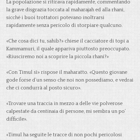
La popolazione si ritirava rapidamente, commentando
la grave disgrazia toccata al maharajah ed alla rhani,
sicché i buoi trottatori potevano inoltrarsi
rapidamente senza pericolo di storpiare qualcuno.
«Che cosa dici tu, sahib?» chiese il cacciatore di topi a
Kammamuri, il quale appariva piuttosto preoccupato.
«Riusciremo noi a scoprire la piccola rhani?»
«Con Timul sì» rispose il maharatto. «Questo giovane
gode forse d’un senso che noi non possediamo, e vedrai
che ci condurrà al posto sicuro».
«Trovare una traccia in mezzo a delle vie polverose
calpestate da centinaia di persone, mi sembra un po’
difficile».
«Timul ha seguite le tracce di non pochi pericolosi