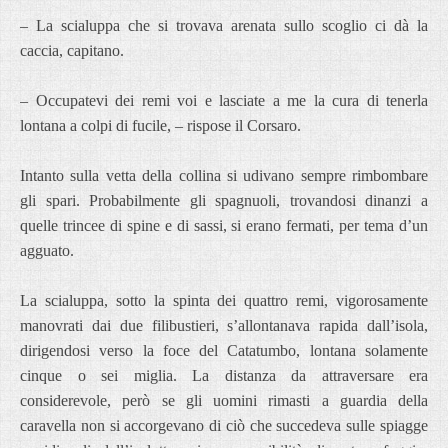
– La scialuppa che si trovava arenata sullo scoglio ci dà la
caccia, capitano.
– Occupatevi dei remi voi e lasciate a me la cura di tenerla
lontana a colpi di fucile, – rispose il Corsaro.
Intanto sulla vetta della collina si udivano sempre rimbombare
gli spari. Probabilmente gli spagnuoli, trovandosi dinanzi a
quelle trincee di spine e di sassi, si erano fermati, per tema d’un
agguato.
La scialuppa, sotto la spinta dei quattro remi, vigorosamente
manovrati dai due filibustieri, s’allontanava rapida dall’isola,
dirigendosi verso la foce del Catatumbo, lontana solamente
cinque o sei miglia. La distanza da attraversare era
considerevole, però se gli uomini rimasti a guardia della
caravella non si accorgevano di ciò che succedeva sulle spiagge