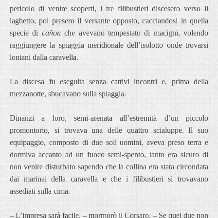
pericolo di venire scoperti, i tre filibustieri discesero verso il
laghetto, poi presero il versante opposto, cacciandosi in quella
specie di
cañon
che avevano tempestato di macigni, volendo
raggiungere la spiaggia meridionale dell’isolotto onde trovarsi
lontani dalla caravella.
La discesa fu eseguita senza cattivi incontri e, prima della
mezzanotte, sbucavano sulla spiaggia.
Dinanzi a loro, semi-arenata all’estremità d’un piccolo
promontorio, si trovava una delle quattro scialuppe. Il suo
equipaggio, composto di due soli uomini, aveva preso terra e
dormiva accanto ad un fuoco semi-spento, tanto era sicuro di
non venire disturbato sapendo che la collina era stata circondata
dai marinai della caravella e che i filibustieri si trovavano
assediati sulla cima.
– L’impresa sarà facile, – mormorò il Corsaro. – Se quei due non