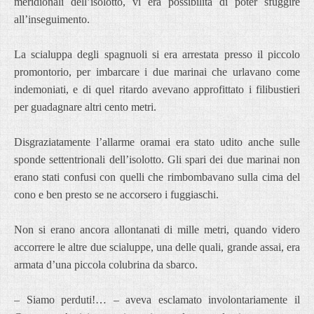
meridionali dell’isolotto, vi era possibilità di poter sfuggire
all’inseguimento.
La scialuppa degli spagnuoli si era arrestata presso il piccolo
promontorio, per imbarcare i due marinai che urlavano come
indemoniati, e di quel ritardo avevano approfittato i filibustieri
per guadagnare altri cento metri.
Disgraziatamente l’allarme oramai era stato udito anche sulle
sponde settentrionali dell’isolotto. Gli spari dei due marinai non
erano stati confusi con quelli che rimbombavano sulla cima del
cono e ben presto se ne accorsero i fuggiaschi.
Non si erano ancora allontanati di mille metri, quando videro
accorrere le altre due scialuppe, una delle quali, grande assai, era
armata d’una piccola colubrina da sbarco.
– Siamo perduti!… – aveva esclamato involontariamente il