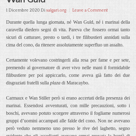
1 Dicembre 2020
Di
salgari.org
Leave a Comment
Durante quella lunga giornata, né Wan Guld, né i marinai della
caravella diedero segni di vita. Pareva che fossero ormai tanto
sicuri di catturare, presto o tardi, i tre filibustieri annidati sulla
cima del cono, da ritenere assolutamente superfluo un assalto.
Certamente volevano costringerli alla resa per fame e per sete,
premendo al governatore di aver vivo nelle mani il formidabile
filibustiere per poi appiccarlo, come aveva già fatto dei due
disgraziati fratelli sulla
plaza
di Maracaybo.
Carmaux e Wan Stiller però si erano accertati della presenza dei
marinai. Essendosi avventurati, con mille precauzioni, sotto i
boschi, avevano potuto scorgere attraverso il fogliame numerosi
gruppi d’uomini accampati alle falde del cono. Non ne avevano
però veduto nemmeno uno presso le rive del laghetto, segno
evidente che gli assedianti avevano ormai provata la bontà di