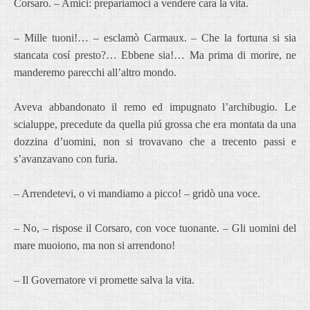
Corsaro. – Amici: prepariamoci a vendere cara la vita.
– Mille tuoni!… – esclamò Carmaux. – Che la fortuna si sia
stancata cosí presto?… Ebbene sia!… Ma prima di morire, ne
manderemo parecchi all’altro mondo.
Aveva abbandonato il remo ed impugnato l’archibugio. Le
scialuppe, precedute da quella piú grossa che era montata da una
dozzina d’uomini, non si trovavano che a trecento passi e
s’avanzavano con furia.
– Arrendetevi, o vi mandiamo a picco! – gridò una voce.
– No, – rispose il Corsaro, con voce tuonante. – Gli uomini del
mare muoiono, ma non si arrendono!
– Il Governatore vi promette salva la vita.