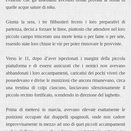
quelle acque sature di
niku
.
Giunta la sera, i tre filibustieri fecero i loro preparativi di
partenza, decisi a forzare le linee, piuttosto che attendere nel loro
piccolo campo trincerato una morte lenta o per fame o per sete,
essendo state loro chiuse le vie per poter rinnovare le provviste.
Verso le 11, dopo d’aver ispezionati i margini della piccola
piattaforma e di essersi assicurati che i nemici non avevano
abbandonati i loro accampamenti, caricatisi dei pochi viveri che
possedevano e divise le munizioni che ancora rimanevano, circa
una trentina di colpi ciascuno, lasciavano silenziosamente il
piccolo recinto fortificato, scendendo in direzione del laghetto.
Prima di mettersi in marcia, avevano rilevate esattamente le
posizioni occupate dai drappelli spagnuoli, onde non cadere
improvvisamente in mezzo ad uno di quei piccoli accampamenti