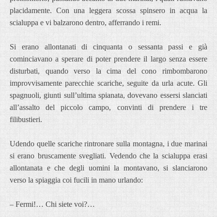
placidamente. Con una leggera scossa spinsero in acqua la
scialuppa e vi balzarono dentro, afferrando i remi.
Si erano allontanati di cinquanta o sessanta passi e già
cominciavano a sperare di poter prendere il largo senza essere
disturbati, quando verso la cima del cono rimbombarono
improvvisamente parecchie scariche, seguite da urla acute. Gli
spagnuoli, giunti sull’ultima spianata, dovevano essersi slanciati
all’assalto del piccolo campo, convinti di prendere i tre
filibustieri.
Udendo quelle scariche rintronare sulla montagna, i due marinai
si erano bruscamente svegliati. Vedendo che la scialuppa erasi
allontanata e che degli uomini la montavano, si slanciarono
verso la spiaggia coi fucili in mano urlando:
– Fermi!… Chi siete voi?…