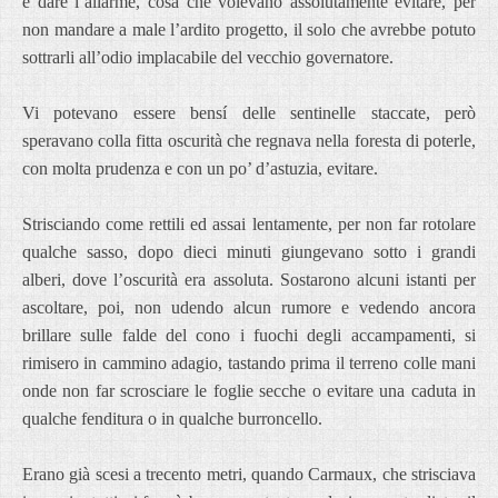
e dare l’allarme, cosa che volevano assolutamente evitare, per
non mandare a male l’ardito progetto, il solo che avrebbe potuto
sottrarli all’odio implacabile del vecchio governatore.
Vi potevano essere bensí delle sentinelle staccate, però
speravano colla fitta oscurità che regnava nella foresta di poterle,
con molta prudenza e con un po’ d’astuzia, evitare.
Strisciando come rettili ed assai lentamente, per non far rotolare
qualche sasso, dopo dieci minuti giungevano sotto i grandi
alberi, dove l’oscurità era assoluta. Sostarono alcuni istanti per
ascoltare, poi, non udendo alcun rumore e vedendo ancora
brillare sulle falde del cono i fuochi degli accampamenti, si
rimisero in cammino adagio, tastando prima il terreno colle mani
onde non far scrosciare le foglie secche o evitare una caduta in
qualche fenditura o in qualche burroncello.
Erano già scesi a trecento metri, quando Carmaux, che strisciava