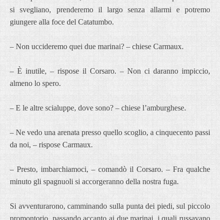
si svegliano, prenderemo il largo senza allarmi e potremo
giungere alla foce del Catatumbo.
– Non uccideremo quei due marinai? – chiese Carmaux.
– È inutile, – rispose il Corsaro. – Non ci daranno impiccio,
almeno lo spero.
– E le altre scialuppe, dove sono? – chiese l’amburghese.
– Ne vedo una arenata presso quello scoglio, a cinquecento passi
da noi, – rispose Carmaux.
– Presto, imbarchiamoci, – comandò il Corsaro. – Fra qualche
minuto gli spagnuoli si accorgeranno della nostra fuga.
Si avventurarono, camminando sulla punta dei piedi, sul piccolo
promontorio, passando accanto ai due marinai, i quali russavano