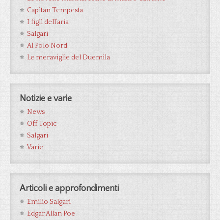
Capitan Tempesta
I figli dell’aria
Salgari
Al Polo Nord
Le meraviglie del Duemila
Notizie e varie
News
Off Topic
Salgari
Varie
Articoli e approfondimenti
Emilio Salgari
Edgar Allan Poe