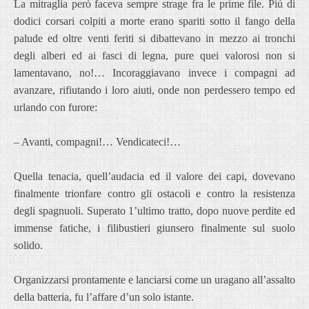
La mitraglia però faceva sempre strage fra le prime file. Piú di
dodici corsari colpiti a morte erano spariti sotto il fango della
palude ed oltre venti feriti si dibattevano in mezzo ai tronchi
degli alberi ed ai fasci di legna, pure quei valorosi non si
lamentavano, no!… Incoraggiavano invece i compagni ad
avanzare, rifiutando i loro aiuti, onde non perdessero tempo ed
urlando con furore:
– Avanti, compagni!… Vendicateci!…
Quella tenacia, quell’audacia ed il valore dei capi, dovevano
finalmente trionfare contro gli ostacoli e contro la resistenza
degli spagnuoli. Superato 1’ultimo tratto, dopo nuove perdite ed
immense fatiche, i filibustieri giunsero finalmente sul suolo
solido.
Organizzarsi prontamente e lanciarsi come un uragano all’assalto
della batteria, fu l’affare d’un solo istante.