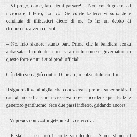
– Vi prego, conte, lasciatemi passare!… Non costringetemi ad
incrociare il ferro, con voi. Se volete battervi vi sono delle
centinaia di filibustieri dietro di me. Io ho un debito di
riconoscenza verso di voi.
– No, mio signore: siamo pari. Prima che la bandiera venga
abbassata, il conte di Lerma sarà morto come il governatore di
questo forte e tutti i suoi prodi ufficiali.
Ciò detto si scagliò contro il Corsaro, incalzandolo con furia.
Il signore di Ventimiglia, che conosceva la propria superiorità sul
castigliano ed a cui rincresceva dover uccidere quel leale e
generoso gentiluomo, fece due passi indietro, gridando ancora:
– Vi prego, non costringetemi ad uccidervi!…
– E sia!… – esclamò il conte, sorridendo. – A noi, signor di