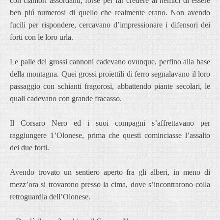
con clamori assordanti, forse per far credere ai nemici di essere
ben piú numerosi di quello che realmente erano. Non avendo
fucili per rispondere, cercavano d’impressionare i difensori dei
forti con le loro urla.
Le palle dei grossi cannoni cadevano ovunque, perfino alla base
della montagna. Quei grossi proiettili di ferro segnalavano il loro
passaggio con schianti fragorosi, abbattendo piante secolari, le
quali cadevano con grande fracasso.
Il Corsaro Nero ed i suoi compagni s’affrettavano per
raggiungere 1’Olonese, prima che questi cominciasse l’assalto
dei due forti.
Avendo trovato un sentiero aperto fra gli alberi, in meno di
mezz’ora si trovarono presso la cima, dove s’incontrarono colla
retroguardia dell’Olonese.