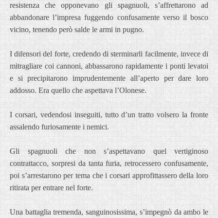
resistenza che opponevano gli spagnuoli, s’affrettarono ad
abbandonare l’impresa fuggendo confusamente verso il bosco
vicino, tenendo però salde le armi in pugno.
I difensori del forte, credendo di sterminarli facilmente, invece di
mitragliare coi cannoni, abbassarono rapidamente i ponti levatoi
e si precipitarono imprudentemente all’aperto per dare loro
addosso. Era quello che aspettava l’Olonese.
I corsari, vedendosi inseguiti, tutto d’un tratto volsero la fronte
assalendo furiosamente i nemici.
Gli spagnuoli che non s’aspettavano quel vertiginoso
contrattacco, sorpresi da tanta furia, retrocessero confusamente,
poi s’arrestarono per tema che i corsari approfittassero della loro
ritirata per entrare nel forte.
Una battaglia tremenda, sanguinosissima, s’impegnò da ambo le