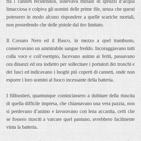
fra i canneti recidendoli, sollevava miriadi di spruzzi d’acqua
limacciosa e colpiva gli uomini delle prime file, senza che questi
potessero in modo alcuno rispondere a quelle scariche mortali,
non possedendo che delle pistole dal tiro limitato.
Il Corsaro Nero ed il Basco, in mezzo a quel trambusto,
conservavano un ammirabile sangue freddo. Incoraggiavano tutti
colla voce e coll’esempio, facevano animo ai feriti, passavano
ora dinanzi ed ora indietro per sollecitare i portatori dei tronchi e
dei fasci ed indicavano i luoghi piú coperti di canneti, onde non
esporre i loro uomini al fuoco incessante della batteria.
I filibustieri, quantunque cominciassero a dubitare della riuscita
di quella difficile impresa, che chiamavano una vera pazzia, non
si perdevano d’animo e lavoravano con lena accanita, certi che
se fossero riusciti a varcare quel pantano, avrebbero facilmente
vinta la batteria.