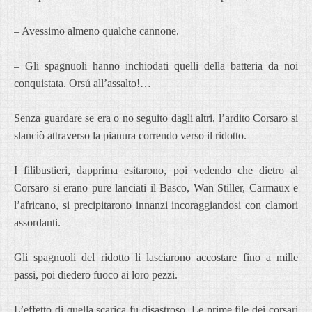
– Avessimo almeno qualche cannone.
– Gli spagnuoli hanno inchiodati quelli della batteria da noi
conquistata. Orsú all’assalto!…
Senza guardare se era o no seguito dagli altri, l’ardito Corsaro si
slanciò attraverso la pianura correndo verso il ridotto.
I filibustieri, dapprima esitarono, poi vedendo che dietro al
Corsaro si erano pure lanciati il Basco, Wan Stiller, Carmaux e
l’africano, si precipitarono innanzi incoraggiandosi con clamori
assordanti.
Gli spagnuoli del ridotto li lasciarono accostare fino a mille
passi, poi diedero fuoco ai loro pezzi.
L’effetto di quella scarica fu disastroso. Le prime file dei corsari