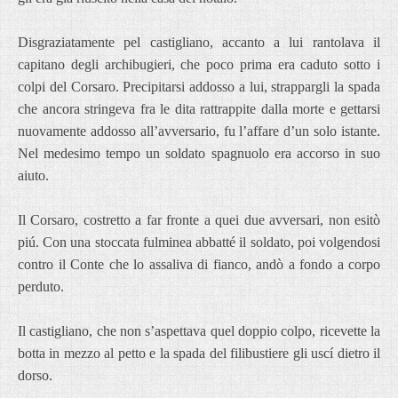
Disgraziatamente pel castigliano, accanto a lui rantolava il
capitano degli archibugieri, che poco prima era caduto sotto i
colpi del Corsaro. Precipitarsi addosso a lui, strappargli la spada
che ancora stringeva fra le dita rattrappite dalla morte e gettarsi
nuovamente addosso all’avversario, fu l’affare d’un solo istante.
Nel medesimo tempo un soldato spagnuolo era accorso in suo
aiuto.
Il Corsaro, costretto a far fronte a quei due avversari, non esitò
piú. Con una stoccata fulminea abbatté il soldato, poi volgendosi
contro il Conte che lo assaliva di fianco, andò a fondo a corpo
perduto.
Il castigliano, che non s’aspettava quel doppio colpo, ricevette la
botta in mezzo al petto e la spada del filibustiere gli uscí dietro il
dorso.