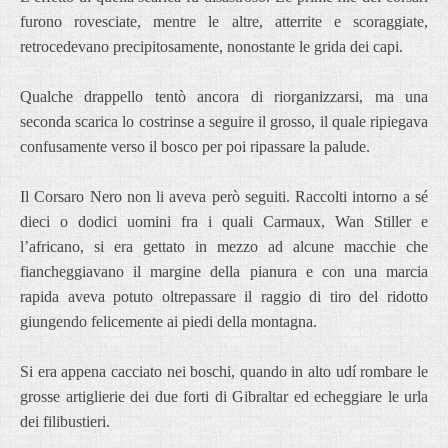
furono rovesciate, mentre le altre, atterrite e scoraggiate,
retrocedevano precipitosamente, nonostante le grida dei capi.
Qualche drappello tentò ancora di riorganizzarsi, ma una
seconda scarica lo costrinse a seguire il grosso, il quale ripiegava
confusamente verso il bosco per poi ripassare la palude.
Il Corsaro Nero non li aveva però seguiti. Raccolti intorno a sé
dieci o dodici uomini fra i quali Carmaux, Wan Stiller e
l’africano, si era gettato in mezzo ad alcune macchie che
fiancheggiavano il margine della pianura e con una marcia
rapida aveva potuto oltrepassare il raggio di tiro del ridotto
giungendo felicemente ai piedi della montagna.
Si era appena cacciato nei boschi, quando in alto udí rombare le
grosse artiglierie dei due forti di Gibraltar ed echeggiare le urla
dei filibustieri.