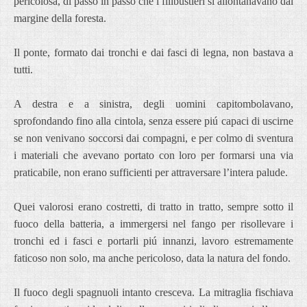
pericolosa, di passo in passo che i filibustieri si allontanavano dal
margine della foresta.
Il ponte, formato dai tronchi e dai fasci di legna, non bastava a
tutti.
A destra e a sinistra, degli uomini capitombolavano,
sprofondando fino alla cintola, senza essere piú capaci di uscirne
se non venivano soccorsi dai compagni, e per colmo di sventura
i materiali che avevano portato con loro per formarsi una via
praticabile, non erano sufficienti per attraversare l’intera palude.
Quei valorosi erano costretti, di tratto in tratto, sempre sotto il
fuoco della batteria, a immergersi nel fango per risollevare i
tronchi ed i fasci e portarli piú innanzi, lavoro estremamente
faticoso non solo, ma anche pericoloso, data la natura del fondo.
Il fuoco degli spagnuoli intanto cresceva. La mitraglia fischiava