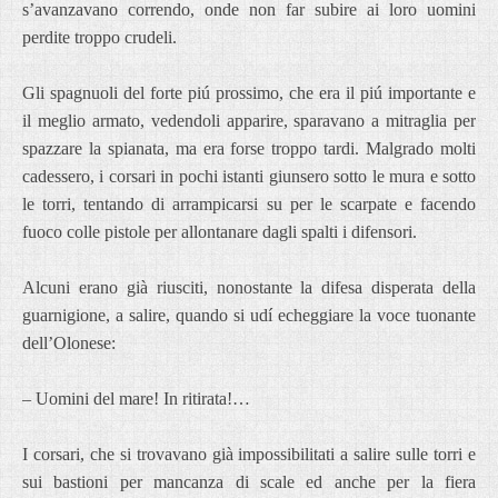
s’avanzavano correndo, onde non far subire ai loro uomini
perdite troppo crudeli.
Gli spagnuoli del forte piú prossimo, che era il piú importante e
il meglio armato, vedendoli apparire, sparavano a mitraglia per
spazzare la spianata, ma era forse troppo tardi. Malgrado molti
cadessero, i corsari in pochi istanti giunsero sotto le mura e sotto
le torri, tentando di arrampicarsi su per le scarpate e facendo
fuoco colle pistole per allontanare dagli spalti i difensori.
Alcuni erano già riusciti, nonostante la difesa disperata della
guarnigione, a salire, quando si udí echeggiare la voce tuonante
dell’Olonese:
– Uomini del mare! In ritirata!…
I corsari, che si trovavano già impossibilitati a salire sulle torri e
sui bastioni per mancanza di scale ed anche per la fiera