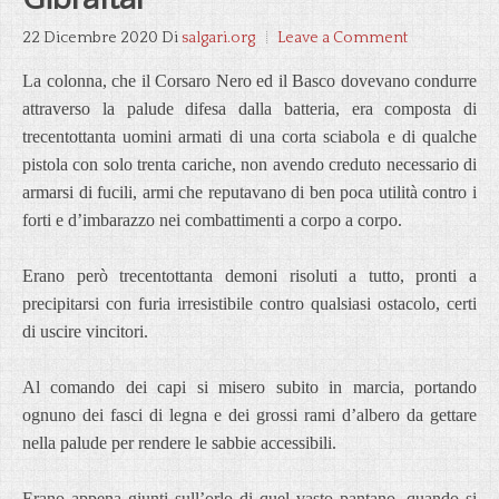
22 Dicembre 2020
Di
salgari.org
Leave a Comment
La colonna, che il Corsaro Nero ed il Basco dovevano condurre
attraverso la palude difesa dalla batteria, era composta di
trecentottanta uomini armati di una corta sciabola e di qualche
pistola con solo trenta cariche, non avendo creduto necessario di
armarsi di fucili, armi che reputavano di ben poca utilità contro i
forti e d’imbarazzo nei combattimenti a corpo a corpo.
Erano però trecentottanta demoni risoluti a tutto, pronti a
precipitarsi con furia irresistibile contro qualsiasi ostacolo, certi
di uscire vincitori.
Al comando dei capi si misero subito in marcia, portando
ognuno dei fasci di legna e dei grossi rami d’albero da gettare
nella palude per rendere le sabbie accessibili.
Erano appena giunti sull’orlo di quel vasto pantano, quando si