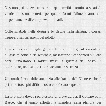
Nessuno piú poteva resistere a quei terribili uomini assetati di
vendetta nessuna batteria, per quanto formidabilmente armata e
disperatamente difesa, poteva ributtarli.
Colle sciabole nella destra e le pistole nella sinistra, i corsari
irruppero sui terrapieni del ridotto.
Una scarica di mitraglia getta a terra i primi; gli altri montano
all’assalto come furie scatenate, massacrano i cannonieri sui loro
pezzi, investono i soldati messi a guardia del posto, li
opprimono, nonostante la loro accanita resistenza.
Un urrah formidabile annunzia alle bande dell’Olonese che il
primo, e forse piú difficile ostacolo, è stato superato.
La loro gioia doveva però essere di breve durata. Il Corsaro ed il
Basco, che si erano affrettati a scendere nella pianura per