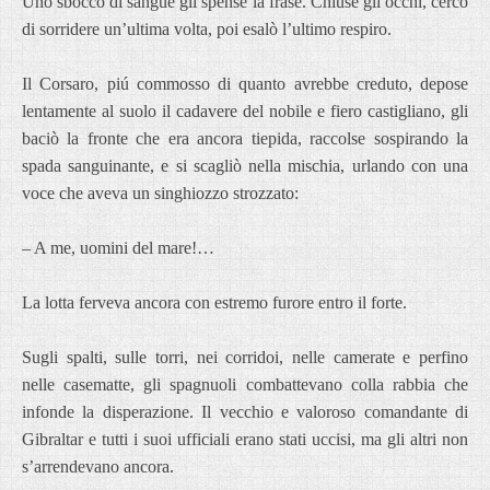
Uno sbocco di sangue gli spense la frase. Chiuse gli occhi, cercò
di sorridere un’ultima volta, poi esalò l’ultimo respiro.
Il Corsaro, piú commosso di quanto avrebbe creduto, depose
lentamente al suolo il cadavere del nobile e fiero castigliano, gli
baciò la fronte che era ancora tiepida, raccolse sospirando la
spada sanguinante, e si scagliò nella mischia, urlando con una
voce che aveva un singhiozzo strozzato:
– A me, uomini del mare!…
La lotta ferveva ancora con estremo furore entro il forte.
Sugli spalti, sulle torri, nei corridoi, nelle camerate e perfino
nelle casematte, gli spagnuoli combattevano colla rabbia che
infonde la disperazione. Il vecchio e valoroso comandante di
Gibraltar e tutti i suoi ufficiali erano stati uccisi, ma gli altri non
s’arrendevano ancora.