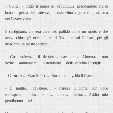
– Conte! – gridò il signor di Ventimiglia, prendendolo fra le
braccia, prima che cadesse. – Triste vittoria per me questa, ma
voi l’avete voluta.
Il castigliano, che era diventato pallido come un morto e che
aveva chiusi gli occhi, li riaprí fissandoli sul Corsaro, poi gli
disse con un mesto sorriso:
– Cosí voleva… il destino… cavaliere… Almeno… non
vedrò… ammainare… lo stendardo… della vecchia Castiglia.
– Carmaux… Wan Stiller!… Soccorso! – gridò il Corsaro.
– È inutile… cavaliere… – rispose il conte, con voce
semispenta. – Io… sono… uomo… morto… Addio mio
gentiluomo… ad…