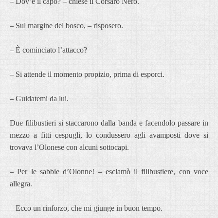
– Dov’è il capo? – chiese il Corsaro Nero.
– Sul margine del bosco, – risposero.
– È cominciato l’attacco?
– Si attende il momento propizio, prima di esporci.
– Guidatemi da lui.
Due filibustieri si staccarono dalla banda e facendolo passare in
mezzo a fitti cespugli, lo condussero agli avamposti dove si
trovava l’Olonese con alcuni sottocapi.
– Per le sabbie d’Olonne! – esclamò il filibustiere, con voce
allegra.
– Ecco un rinforzo, che mi giunge in buon tempo.