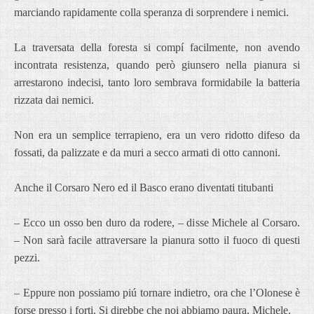
marciando rapidamente colla speranza di sorprendere i nemici.
La traversata della foresta si compí facilmente, non avendo
incontrata resistenza, quando però giunsero nella pianura si
arrestarono indecisi, tanto loro sembrava formidabile la batteria
rizzata dai nemici.
Non era un semplice terrapieno, era un vero ridotto difeso da
fossati, da palizzate e da muri a secco armati di otto cannoni.
Anche il Corsaro Nero ed il Basco erano diventati titubanti
– Ecco un osso ben duro da rodere, – disse Michele al Corsaro.
– Non sarà facile attraversare la pianura sotto il fuoco di questi
pezzi.
– Eppure non possiamo piú tornare indietro, ora che l’Olonese è
forse presso i forti. Si direbbe che noi abbiamo paura, Michele.