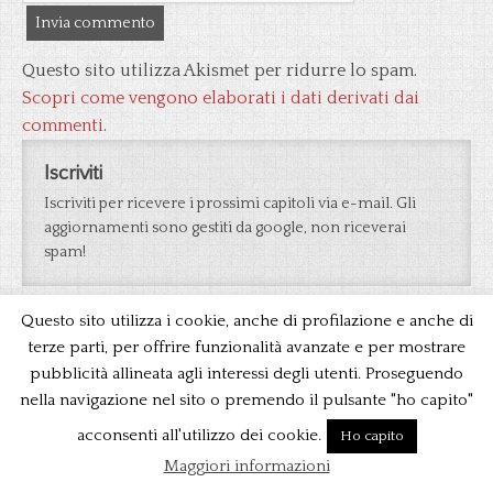
Questo sito utilizza Akismet per ridurre lo spam.
Scopri come vengono elaborati i dati derivati dai
commenti
.
Iscriviti
Iscriviti per ricevere i prossimi capitoli via e-mail. Gli
aggiornamenti sono gestiti da google, non riceverai
spam!
Questo sito utilizza i cookie, anche di profilazione e anche di
Ciclo dei pirati della Malesia
terze parti, per offrire funzionalità avanzate e per mostrare
La tigre della Malesia
pubblicità allineata agli interessi degli utenti. Proseguendo
I misteri della jungla nera
nella navigazione nel sito o premendo il pulsante "ho capito"
Le tigri di Mompracem
acconsenti all'utilizzo dei cookie.
Ho capito
I Pirati della Malesia
Maggiori informazioni
Le due tigri