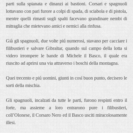
parti sulla spianata e dinanzi ai bastioni. Corsari e spagnuoli
lottavano con pari furore a colpi di spada, di sciabola e di pistola,
mentre quelli rimasti sugli spalti facevano grandinare nembi di
mitraglia che mietevano amici e nemici alla rinfusa.
Già gli spagnuoli, due volte piú numerosi, stavano per cacciare i
filibustieri e salvare Gibraltar, quando sul campo della lotta si
videro irrompere le bande di Michele il Basco, il quale era
riuscito ad aprirsi una via attraverso i boschi della montagna.
Quei trecento e piú uomini, giunti in cosí buon punto, decisero le
sorti della mischia.
Gli spagnuoli, incalzati da tutte le parti, furono respinti entro il
forte, ma assieme a loro entrarono pure i filibustieri,
coll’Olonese, il Corsaro Nero ed il Basco usciti miracolosamente
illesi.