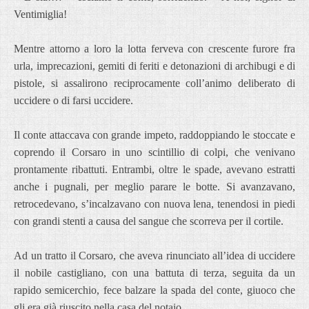
Ventimiglia!
Mentre attorno a loro la lotta ferveva con crescente furore fra
urla, imprecazioni, gemiti di feriti e detonazioni di archibugi e di
pistole, si assalirono reciprocamente coll’animo deliberato di
uccidere o di farsi uccidere.
Il conte attaccava con grande impeto, raddoppiando le stoccate e
coprendo il Corsaro in uno scintillio di colpi, che venivano
prontamente ribattuti. Entrambi, oltre le spade, avevano estratti
anche i pugnali, per meglio parare le botte. Si avanzavano,
retrocedevano, s’incalzavano con nuova lena, tenendosi in piedi
con grandi stenti a causa del sangue che scorreva per il cortile.
Ad un tratto il Corsaro, che aveva rinunciato all’idea di uccidere
il nobile castigliano, con una battuta di terza, seguita da un
rapido semicerchio, fece balzare la spada del conte, giuoco che
gli era già riuscito nella casa del notaio.