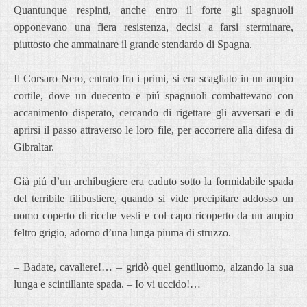
Quantunque respinti, anche entro il forte gli spagnuoli
opponevano una fiera resistenza, decisi a farsi sterminare,
piuttosto che ammainare il grande stendardo di Spagna.
Il Corsaro Nero, entrato fra i primi, si era scagliato in un ampio
cortile, dove un duecento e piú spagnuoli combattevano con
accanimento disperato, cercando di rigettare gli avversari e di
aprirsi il passo attraverso le loro file, per accorrere alla difesa di
Gibraltar.
Già piú d’un archibugiere era caduto sotto la formidabile spada
del terribile filibustiere, quando si vide precipitare addosso un
uomo coperto di ricche vesti e col capo ricoperto da un ampio
feltro grigio, adorno d’una lunga piuma di struzzo.
– Badate, cavaliere!… – gridò quel gentiluomo, alzando la sua
lunga e scintillante spada. – Io vi uccido!…