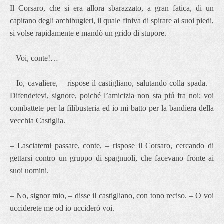
Il Corsaro, che si era allora sbarazzato, a gran fatica, di un
capitano degli archibugieri, il quale finiva di spirare ai suoi piedi,
si volse rapidamente e mandò un grido di stupore.
– Voi, conte!…
– Io, cavaliere, – rispose il castigliano, salutando colla spada. –
Difendetevi, signore, poiché l’amicizia non sta piú fra noi; voi
combattete per la filibusteria ed io mi batto per la bandiera della
vecchia Castiglia.
– Lasciatemi passare, conte, – rispose il Corsaro, cercando di
gettarsi contro un gruppo di spagnuoli, che facevano fronte ai
suoi uomini.
– No, signor mio, – disse il castigliano, con tono reciso. – O voi
ucciderete me od io ucciderò voi.