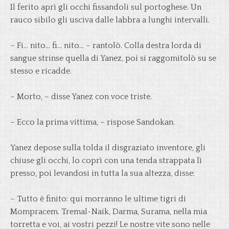
Il ferito aprì gli occhi fissandoli sul portoghese. Un
rauco sibilo gli usciva dalle labbra a lunghi intervalli.
– Fi… nito… fi… nito… – rantolò. Colla destra lorda di
sangue strinse quella di Yanez, poi si raggomitolò su se
stesso e ricadde.
– Morto, – disse Yanez con voce triste.
– Ecco la prima vittima, – rispose Sandokan.
Yanez depose sulla tolda il disgraziato inventore, gli
chiuse gli occhi, lo coprì con una tenda strappata lì
presso, poi levandosi in tutta la sua altezza, disse:
– Tutto è finito: qui morranno le ultime tigri di
Mompracem. Tremal-Naik, Darma, Surama, nella mia
torretta e voi, ai vostri pezzi! Le nostre vite sono nelle