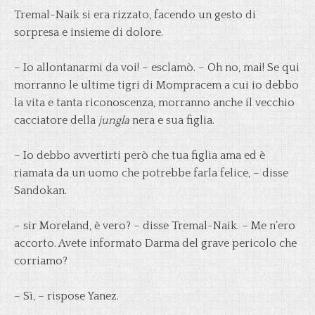
Tremal-Naik si era rizzato, facendo un gesto di
sorpresa e insieme di dolore.
– Io allontanarmi da voi! – esclamò. – Oh no, mai! Se qui
morranno le ultime tigri di Mompracem a cui io debbo
la vita e tanta riconoscenza, morranno anche il vecchio
cacciatore della
jungla
nera e sua figlia.
– Io debbo avvertirti però che tua figlia ama ed è
riamata da un uomo che potrebbe farla felice, – disse
Sandokan.
– sir Moreland, è vero? – disse Tremal-Naik. – Me n’ero
accorto. Avete informato Darma del grave pericolo che
corriamo?
– Sì, – rispose Yanez.