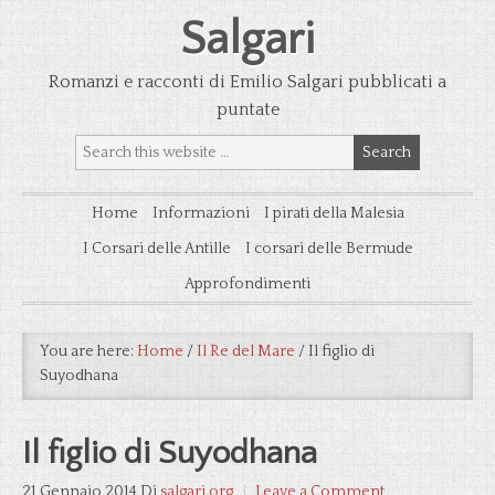
Salgari
Romanzi e racconti di Emilio Salgari pubblicati a
puntate
Home
Informazioni
I pirati della Malesia
I Corsari delle Antille
I corsari delle Bermude
Approfondimenti
You are here:
Home
/
Il Re del Mare
/
Il figlio di
Suyodhana
Il figlio di Suyodhana
21 Gennaio 2014
Di
salgari.org
Leave a Comment