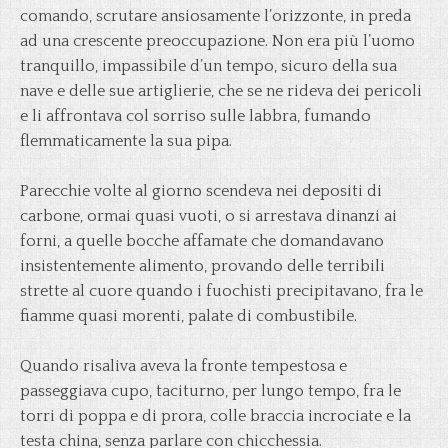
comando, scrutare ansiosamente l’orizzonte, in preda
ad una crescente preoccupazione. Non era più l’uomo
tranquillo, impassibile d’un tempo, sicuro della sua
nave e delle sue artiglierie, che se ne rideva dei pericoli
e li affrontava col sorriso sulle labbra, fumando
flemmaticamente la sua pipa.
Parecchie volte al giorno scendeva nei depositi di
carbone, ormai quasi vuoti, o si arrestava dinanzi ai
forni, a quelle bocche affamate che domandavano
insistentemente alimento, provando delle terribili
strette al cuore quando i fuochisti precipitavano, fra le
fiamme quasi morenti, palate di combustibile.
Quando risaliva aveva la fronte tempestosa e
passeggiava cupo, taciturno, per lungo tempo, fra le
torri di poppa e di prora, colle braccia incrociate e la
testa china, senza parlare con chicchessia.