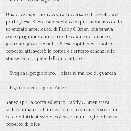
– Il
demonio della guerra.
Una pazza speranza aveva attraversato il cervello del
portoghese. Si era rammentato in quel momento dello
scienziato americano, di Paddy O’Brien, che teneva
come prigioniero in una delle cabine del quadro,
guardato giorno e notte. Scese rapidamente sotto
coperta, attraversò la corsia e s’arrestò dinanzi alla
stanzetta occupata dall’omiciattolo:
– Sveglia il prigioniero, – disse al malese di guardia.
– È già in piedi, signor Yanez.
Yanez aprì la porta ed entrò. Paddy O’Brien stava
seduto dinanzi ad un tavolo e pareva immerso in un
calcolo intricatissimo, col naso su un foglio di carta
coperto di cifre.