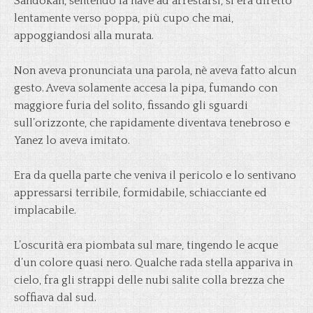
Sandokan, sentendo la nave ad arrestarsi, si era diretto
lentamente verso poppa, più cupo che mai,
appoggiandosi alla murata.
Non aveva pronunciata una parola, nè aveva fatto alcun
gesto. Aveva solamente accesa la pipa, fumando con
maggiore furia del solito, fissando gli sguardi
sull’orizzonte, che rapidamente diventava tenebroso e
Yanez lo aveva imitato.
Era da quella parte che veniva il pericolo e lo sentivano
appressarsi terribile, formidabile, schiacciante ed
implacabile.
L’oscurità era piombata sul mare, tingendo le acque
d’un colore quasi nero. Qualche rada stella appariva in
cielo, fra gli strappi delle nubi salite colla brezza che
soffiava dal sud.