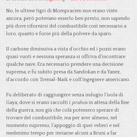
No, le ultime tigri di Mompracem non erano vinte
ancora, però potevano esserlo ben presto, non sapendo
più dove rifornirsi del combustibile così necessario a
loro, quanto e forse più della polvere da sparo.
Il carbone diminuiva a vista d’occhio ed i pozzi erano
quasi vuoti e nessuna speranza si offriva d’incontrare
qualche nave. Era necessario prendere una decisione
suprema, e fu subito presa da Sandokan e da Yanez,
d’accordo con Tremal-Naik e coll’ingegnere americano.
Fu deliberato di raggiungere senza indugio l’isola di
Gaya, dove si erano raccolti i
prahos
in attesa della fine
della guerra, non già che colà potessero sperare di
trovare del combustibile, ma per aver almeno, nel
momento supremo, l’appoggio di quei velieri e nel
medesimo tempo per inviarne alcuni a Bruni a far