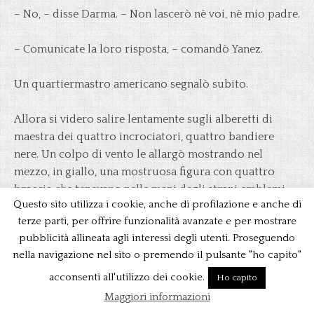
– No, – disse Darma. – Non lascerò nè voi, nè mio padre.
– Comunicate la loro risposta, – comandò Yanez.
Un quartiermastro americano segnalò subito.
Allora si videro salire lentamente sugli alberetti di
maestra dei quattro incrociatori, quattro bandiere
nere. Un colpo di vento le allargò mostrando nel
mezzo, in giallo, una mostruosa figura con quattro
braccia che tenevano nelle mani degli strani emblemi.
Questo sito utilizza i cookie, anche di profilazione e anche di
terze parti, per offrire funzionalità avanzate e per mostrare
Un grido di stupore ed insieme di furore era sfuggito
pubblicità allineata agli interessi degli utenti. Proseguendo
dalle labbra di Yanez, di Sandokan e di Tremal-Naik.
nella navigazione nel sito o premendo il pulsante "ho capito"
Avevano riconosciuto l’emblema dei
thugs,
degli
strangolatori indiani.
acconsenti all'utilizzo dei cookie.
Ho capito
Maggiori informazioni
Erano dunque quelle le navi del figlio di Suyodhana,