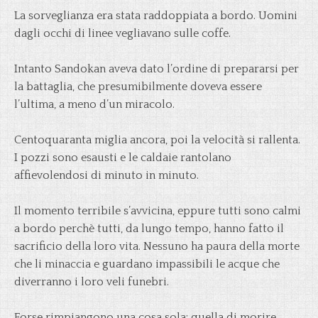
La sorveglianza era stata raddoppiata a bordo. Uomini
dagli occhi di linee vegliavano sulle coffe.
Intanto Sandokan aveva dato l’ordine di prepararsi per
la battaglia, che presumibilmente doveva essere
l’ultima, a meno d’un miracolo.
Centoquaranta miglia ancora, poi la velocità si rallenta.
I pozzi sono esausti e le caldaie rantolano
affievolendosi di minuto in minuto.
Il momento terribile s’avvicina, eppure tutti sono calmi
a bordo perchè tutti, da lungo tempo, hanno fatto il
sacrificio della loro vita. Nessuno ha paura della morte
che li minaccia e guardano impassibili le acque che
diverranno i loro veli funebri.
Forse rimpiangono una cosa sola: quella di morire