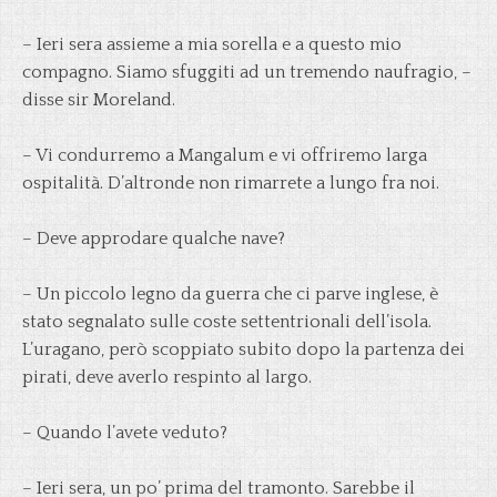
– Ieri sera assieme a mia sorella e a questo mio
compagno. Siamo sfuggiti ad un tremendo naufragio, –
disse sir Moreland.
– Vi condurremo a Mangalum e vi offriremo larga
ospitalità. D’altronde non rimarrete a lungo fra noi.
– Deve approdare qualche nave?
– Un piccolo legno da guerra che ci parve inglese, è
stato segnalato sulle coste settentrionali dell’isola.
L’uragano, però scoppiato subito dopo la partenza dei
pirati, deve averlo respinto al largo.
– Quando l’avete veduto?
– Ieri sera, un po’ prima del tramonto. Sarebbe il