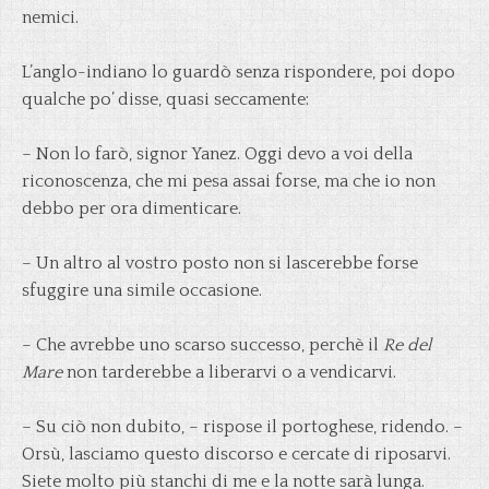
nemici.
L’anglo-indiano lo guardò senza rispondere, poi dopo
qualche po’ disse, quasi seccamente:
– Non lo farò, signor Yanez. Oggi devo a voi della
riconoscenza, che mi pesa assai forse, ma che io non
debbo per ora dimenticare.
– Un altro al vostro posto non si lascerebbe forse
sfuggire una simile occasione.
– Che avrebbe uno scarso successo, perchè il
Re del
Mare
non tarderebbe a liberarvi o a vendicarvi.
– Su ciò non dubito, – rispose il portoghese, ridendo. –
Orsù, lasciamo questo discorso e cercate di riposarvi.
Siete molto più stanchi di me e la notte sarà lunga.