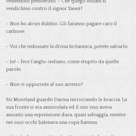
vedendolo pensieroso. – Che quegli isolani si
vendichino contro il signor Yanez?
– Non ho alcun dubbio. Gli faranno pagare caro il
carbone.
– Voi che indossate la divisa britannica, potete salvarlo.
– Io! – fece l’anglo-indiano, come stupito da quelle
parole.
– Non vi opporrete al suo arresto?
Sir Moreland guardò Darma incrociando le braccia. La
sua fronte si era annuvolata ed il suo viso aveva
assunto una espressione dura, quasi selvaggia, mentre
nei suoi occhi balenava una cupa fiamma.