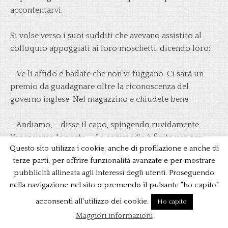
accontentarvi.
Si volse verso i suoi sudditi che avevano assistito al
colloquio appoggiati ai loro moschetti, dicendo loro:
– Ve li affido e badate che non vi fuggano. Ci sarà un
premio da guadagnare oltre la riconoscenza del
governo inglese. Nel magazzino e chiudete bene.
– Andiamo, – disse il capo, spingendo ruvidamente
Yanez verso la porta. – La commedia è finita per ora.
Questo sito utilizza i cookie, anche di profilazione e anche di
terze parti, per offrire funzionalità avanzate e per mostrare
L’anglo-indiano, il portoghese e Darma si lasciarono
pubblicità allineata agli interessi degli utenti. Proseguendo
condurre via, senza tentare alcuna resistenza che
nella navigazione nel sito o premendo il pulsante "ho capito"
sarebbe stata d’altronde inutile e pericolosa con quegli
uomini rudi e brutali, e attraversata nuovamente la
acconsenti all'utilizzo dei cookie.
Ho capito
piazza, vennero introdotti in una massiccia costruzione
Maggiori informazioni
di pietra che doveva servire di magazzino alla piccola