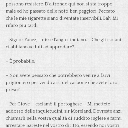
possono resistere. D’altronde qui non si sta troppo
male ed ho passato delle notti ben peggiori. Peccato
che le mie sigarette siano diventate inservibili. Bah! Mi
rifarò più tardi.
– Signor Yanez, – disse l’anglo-indiano. – Che gli isolani
ci abbiano veduti ad approdare?
– È probabile.
– Non avete pensato che potrebbero venire a farvi
prigioniero per vendicarsi del carbone che avete loro
preso?
– Per Giove! – esclamò il portoghese. – Mi mettete
addosso delle inquietudini, sir Moreland. Dovreste anzi
chiamarli nella vostra qualità di suddito inglese e farmi
arrestare. Sareste nel vostro diritto, essendo noi vostri