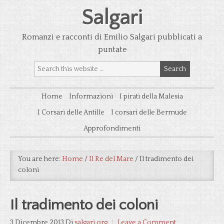
Salgari
Romanzi e racconti di Emilio Salgari pubblicati a
puntate
Home
Informazioni
I pirati della Malesia
I Corsari delle Antille
I corsari delle Bermude
Approfondimenti
You are here:
Home
/
Il Re del Mare
/
Il tradimento dei
coloni
Il tradimento dei coloni
3 Dicembre 2013
Di
salgari.org
Leave a Comment