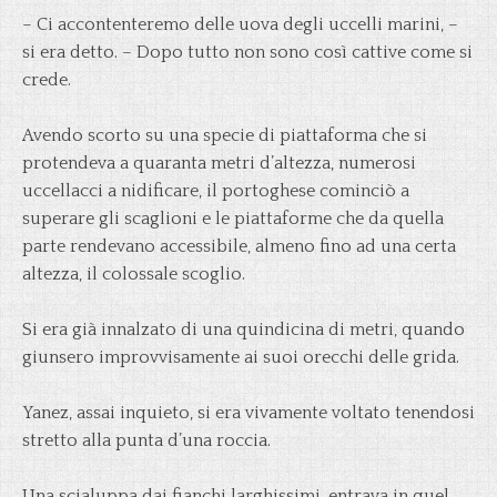
– Ci accontenteremo delle uova degli uccelli marini, –
si era detto. – Dopo tutto non sono così cattive come si
crede.
Avendo scorto su una specie di piattaforma che si
protendeva a quaranta metri d’altezza, numerosi
uccellacci a nidificare, il portoghese cominciò a
superare gli scaglioni e le piattaforme che da quella
parte rendevano accessibile, almeno fino ad una certa
altezza, il colossale scoglio.
Si era già innalzato di una quindicina di metri, quando
giunsero improvvisamente ai suoi orecchi delle grida.
Yanez, assai inquieto, si era vivamente voltato tenendosi
stretto alla punta d’una roccia.
Una scialuppa dai fianchi larghissimi, entrava in quel