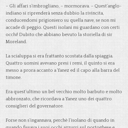
– Gli affari s’imbrogliano, – mormorava. – Quest’anglo-
indiano si riprenderà senza dubbio la rivincita,
conducendomi prigioniero su quella nave, se non mi
accade di peggio. Questi isolani mi guardano con certi
occhi! Dubito che abbiano bevuto la storiella di sir
Moreland.
La scialuppa si era frattanto scostata dalla spiaggia.
Quattro uomini avevano presi i remi, il quinto si era
messo a prora accanto a Yanez ed il capo alla barra del
timone.
Era quest’ultimo un bel vecchio molto barbuto e molto
abbronzato, che ricordava a Yanez uno dei quattro
consiglieri del governatore.
Forse non s’ingannava, perchè l’isolano di quando in
quando fissava i suoi occhi azzurri sul portoghese e