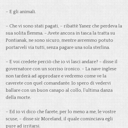
– E gli animali.
– Che vi sono stati pagati, – ribattè Yanez che perdeva la
sua solita flemma. – Avete ancora in tasca la tratta su
Pontianak, ne sono sicuro, mentre avremmo potuto
portarveli via tutti, senza pagare una sola sterlina.
– E voi credete perciò che io vi lasci andare? – disse il
governatore con un sorriso ironico. – La nave inglese
non tarderà ad approdare e vedremo come ve la
caverete con quel comandante. Io spero di vedervi
ballare con un buon canapo al collo, l’ultima danza
della morte.
– Ed io vi dico che farete, per lo meno a me, le vostre
scuse, – disse sir Moreland, il quale cominciava egli
pure ad irritarsi.