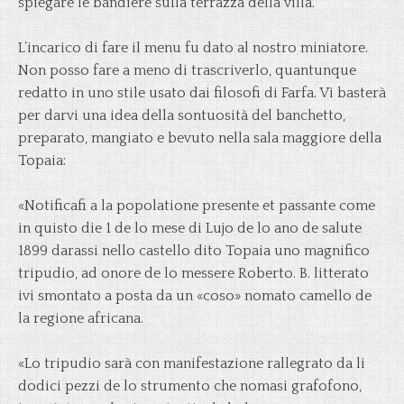
spiegare le bandiere sulla terrazza della villa.
L’incarico di fare il menu fu dato al nostro miniatore.
Non posso fare a meno di trascriverlo, quantunque
redatto in uno stile usato dai filosofi di Farfa. Vi basterà
per darvi una idea della sontuosità del banchetto,
preparato, mangiato e bevuto nella sala maggiore della
Topaia:
«Notificafi a la popolatione presente et passante come
in quisto die 1 de lo mese di Lujo de lo ano de salute
1899 darassi nello castello dito Topaia uno magnifico
tripudio, ad onore de lo messere Roberto. B. litterato
ivi smontato a posta da un «coso» nomato camello de
la regione africana.
«Lo tripudio sarà con manifestazione rallegrato da li
dodici pezzi de lo strumento che nomasi grafofono,