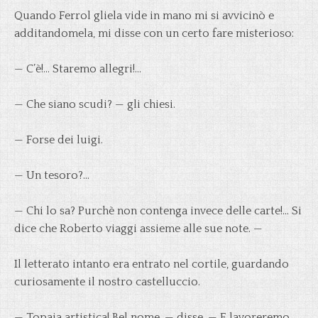
Quando Ferrol gliela vide in mano mi si avvicinò e
additandomela, mi disse con un certo fare misterioso:
— C’è!… Staremo allegri!…
— Che siano scudi? — gli chiesi.
— Forse dei luigi.
— Un tesoro?…
— Chi lo sa? Purchè non contenga invece delle carte!… Si
dice che Roberto viaggi assieme alle sue note. —
Il letterato intanto era entrato nel cortile, guardando
curiosamente il nostro castelluccio.
— Topaia artistica! Bel nome, — disse. — E lavoreremo