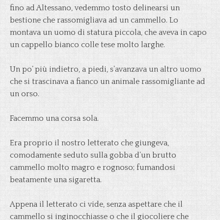
fino ad Altessano, vedemmo tosto delinearsi un
bestione che rassomigliava ad un cammello. Lo
montava un uomo di statura piccola, che aveva in capo
un cappello bianco colle tese molto larghe.
Un po’ più indietro, a piedi, s’avanzava un altro uomo
che si trascinava a fianco un animale rassomigliante ad
un orso.
Facemmo una corsa sola.
Era proprio il nostro letterato che giungeva,
comodamente seduto sulla gobba d’un brutto
cammello molto magro e rognoso; fumandosi
beatamente una sigaretta.
Appena il letterato ci vide, senza aspettare che il
cammello si inginocchiasse o che il giocoliere che