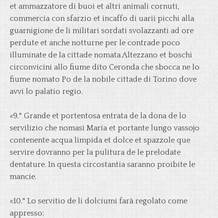
et ammazzatore di buoi et altri animali cornuti,
commercia con sfarzio et incaffo di uarii picchi alla
guarnigione de li militari sordati svolazzanti ad ore
perdute et anche notturne per le contrade poco
illuminate de la cittade nomata Altezzano et boschi
circonvicini allo fiume dito Ceronda che sbocca ne lo
fiume nomato Po de la nobile cittade di Torino dove
avvi lo palatio regio.
«9.° Grande et portentosa entrata de la dona de lo
servilizio che nomasi Maria et portante lungo vassojo
contenente acqua limpida et dolce et spazzole que
servire dovranno per la pulitura de le prelodate
dentature. In questa circostantia saranno proibite le
mancie.
«10.° Lo servitio de li dolciumi farà regolato come
appresso: