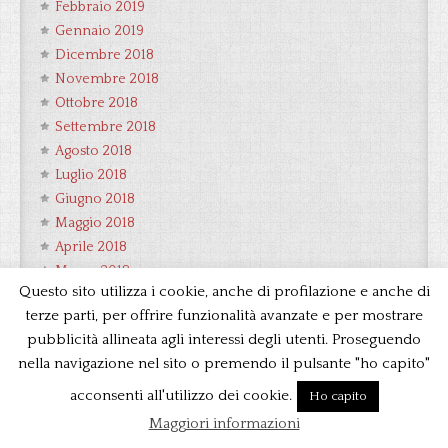
Febbraio 2019
Gennaio 2019
Dicembre 2018
Novembre 2018
Ottobre 2018
Settembre 2018
Agosto 2018
Luglio 2018
Giugno 2018
Maggio 2018
Aprile 2018
Marzo 2018
Questo sito utilizza i cookie, anche di profilazione e anche di
Febbraio 2018
terze parti, per offrire funzionalità avanzate e per mostrare
Gennaio 2018
pubblicità allineata agli interessi degli utenti. Proseguendo
Dicembre 2017
nella navigazione nel sito o premendo il pulsante "ho capito"
Novembre 2017
Ottobre 2017
acconsenti all'utilizzo dei cookie.
Ho capito
Settembre 2017
Maggiori informazioni
Agosto 2017