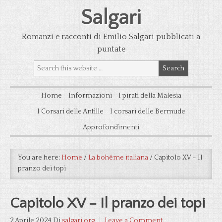
Salgari
Romanzi e racconti di Emilio Salgari pubblicati a
puntate
Home
Informazioni
I pirati della Malesia
I Corsari delle Antille
I corsari delle Bermude
Approfondimenti
You are here:
Home
/
La bohême italiana
/
Capitolo XV – Il
pranzo dei topi
Capitolo XV – Il pranzo dei topi
2 Aprile 2024
Di
salgari.org
Leave a Comment