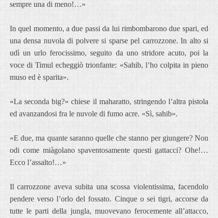
sempre una di meno!…»
In quel momento, a due passi da lui rimbombarono due spari, ed
una densa nuvola di polvere si sparse pel carrozzone. In alto si
udì un urlo ferocissimo, seguito da uno stridore acuto, poi la
voce di Timul echeggiò trionfante: «Sahib, l’ho colpita in pieno
muso ed è sparita».
«La seconda big?» chiese il maharatto, stringendo l’altra pistola
ed avanzandosi fra le nuvole di fumo acre. «Sì, sahib».
«E due, ma quante saranno quelle che stanno per giungere? Non
odi come miàgolano spaventosamente questi gattacci? Ohe!…
Ecco l’assalto!…»
Il carrozzone aveva subita una scossa violentissima, facendolo
pendere verso l’orlo del fossato. Cinque o sei tigri, accorse da
tutte le parti della jungla, muovevano ferocemente all’attacco,