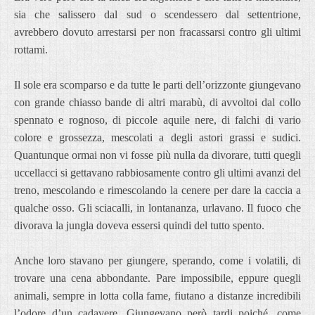
sia che salissero dal sud o scendessero dal settentrione,
avrebbero dovuto arrestarsi per non fracassarsi contro gli ultimi
rottami.
Il sole era scomparso e da tutte le parti dell’orizzonte giungevano
con grande chiasso bande di altri marabù, di avvoltoi dal collo
spennato e rognoso, di piccole aquile nere, di falchi di vario
colore e grossezza, mescolati a degli astori grassi e sudici.
Quantunque ormai non vi fosse più nulla da divorare, tutti quegli
uccellacci si gettavano rabbiosamente contro gli ultimi avanzi del
treno, mescolando e rimescolando la cenere per dare la caccia a
qualche osso. Gli sciacalli, in lontananza, urlavano. Il fuoco che
divorava la jungla doveva essersi quindi del tutto spento.
Anche loro stavano per giungere, sperando, come i volatili, di
trovare una cena abbondante. Pare impossibile, eppure quegli
animali, sempre in lotta colla fame, fiutano a distanze incredibili
l’odore d’un cadavere. Giungevano però tardi poiché, come