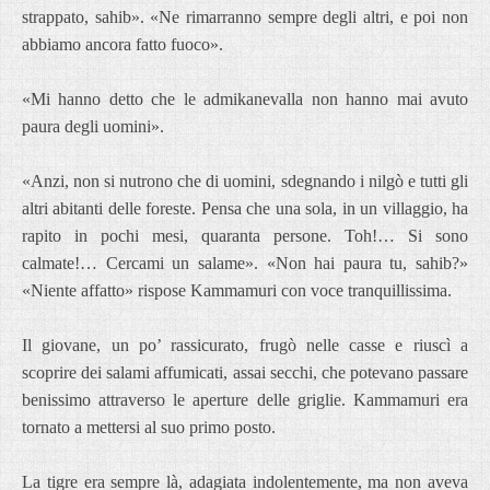
strappato, sahib». «Ne rimarranno sempre degli altri, e poi non
abbiamo ancora fatto fuoco».
«Mi hanno detto che le admikanevalla non hanno mai avuto
paura degli uomini».
«Anzi, non si nutrono che di uomini, sdegnando i nilgò e tutti gli
altri abitanti delle foreste. Pensa che una sola, in un villaggio, ha
rapito in pochi mesi, quaranta persone. Toh!… Si sono
calmate!… Cercami un salame». «Non hai paura tu, sahib?»
«Niente affatto» rispose Kammamuri con voce tranquillissima.
Il giovane, un po’ rassicurato, frugò nelle casse e riuscì a
scoprire dei salami affumicati, assai secchi, che potevano passare
benissimo attraverso le aperture delle griglie. Kammamuri era
tornato a mettersi al suo primo posto.
La tigre era sempre là, adagiata indolentemente, ma non aveva