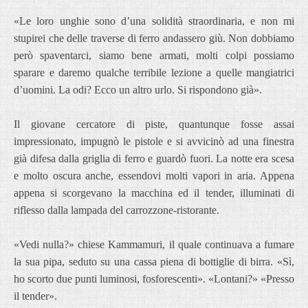
«Le loro unghie sono d’una solidità straordinaria, e non mi
stupirei che delle traverse di ferro andassero giù. Non dobbiamo
però spaventarci, siamo bene armati, molti colpi possiamo
sparare e daremo qualche terribile lezione a quelle mangiatrici
d’uomini. La odi? Ecco un altro urlo. Si rispondono già».
Il giovane cercatore di piste, quantunque fosse assai
impressionato, impugnò le pistole e si avvicinò ad una finestra
già difesa dalla griglia di ferro e guardò fuori. La notte era scesa
e molto oscura anche, essendovi molti vapori in aria. Appena
appena si scorgevano la macchina ed il tender, illuminati di
riflesso dalla lampada del carrozzone-ristorante.
«Vedi nulla?» chiese Kammamuri, il quale continuava a fumare
la sua pipa, seduto su una cassa piena di bottiglie di birra. «Sì,
ho scorto due punti luminosi, fosforescenti». «Lontani?» «Presso
il tender».