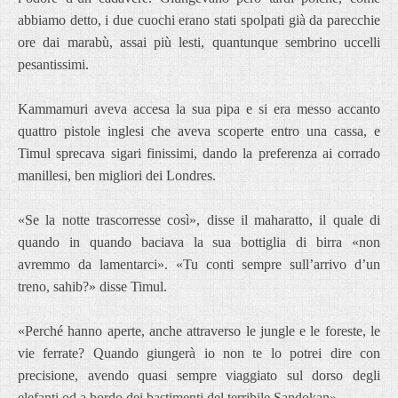
abbiamo detto, i due cuochi erano stati spolpati già da parecchie
ore dai marabù, assai più lesti, quantunque sembrino uccelli
pesantissimi.
Kammamuri aveva accesa la sua pipa e si era messo accanto
quattro pistole inglesi che aveva scoperte entro una cassa, e
Timul sprecava sigari finissimi, dando la preferenza ai corrado
manillesi, ben migliori dei Londres.
«Se la notte trascorresse così», disse il maharatto, il quale di
quando in quando baciava la sua bottiglia di birra «non
avremmo da lamentarci». «Tu conti sempre sull’arrivo d’un
treno, sahib?» disse Timul.
«Perché hanno aperte, anche attraverso le jungle e le foreste, le
vie ferrate? Quando giungerà io non te lo potrei dire con
precisione, avendo quasi sempre viaggiato sul dorso degli
elefanti od a bordo dei bastimenti del terribile Sandokan».