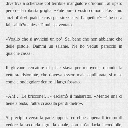
divertiva a scherzare col terribile mangiatore d’uomini, al riparo
però della robusta griglia. «Fate pure i vostri comodi. Possiamo
anzi offrirvi qualche cosa per stuzzicarvi l’appetito?» «Che cosa
fai, sahib?» chiese Timul, spaventato.
«Voglio che si avvicini un po’. Sai bene che non abbiamo che
delle pistole. Dammi un salame. Ne ho veduti parecchi in
qualche cassa».
Il giovane cercatore di piste stava per muoversi, quando la
vettura- ristorante, che doveva essere male equilibrata, si mise
come a ondeggiare dentro il largo fossato.
«Ah!… Le briccone!…» esclamò il maharatto. «Mentre una ci
tiene a bada, l’altra ci assalta per di dietro».
Si precipitò verso la parte opposta ed ebbe appena il tempo di
vedere la seconda tigre la quale, con un’audacia incredibile,