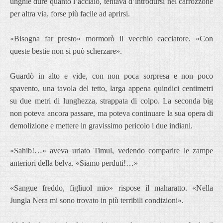
unghie dure quanto l’acciaio, tentava d’introdursi nel carrozzone
per altra via, forse più facile ad aprirsi.
«Bisogna far presto» mormorò il vecchio cacciatore. «Con
queste bestie non si può scherzare».
Guardò in alto e vide, con non poca sorpresa e non poco
spavento, una tavola del tetto, larga appena quindici centimetri
su due metri di lunghezza, strappata di colpo. La seconda big
non poteva ancora passare, ma poteva continuare la sua opera di
demolizione e mettere in gravissimo pericolo i due indiani.
«Sahib!…» aveva urlato Timul, vedendo comparire le zampe
anteriori della belva. «Siamo perduti!…»
«Sangue freddo, figliuol mio» rispose il maharatto. «Nella
Jungla Nera mi sono trovato in più terribili condizioni».