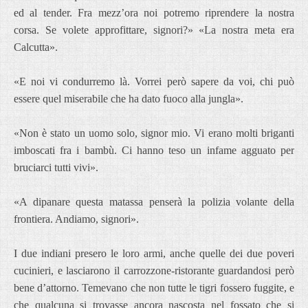
ed al tender. Fra mezz’ora noi potremo riprendere la nostra
corsa. Se volete approfittare, signori?» «La nostra meta era
Calcutta».
«E noi vi condurremo là. Vorrei però sapere da voi, chi può
essere quel miserabile che ha dato fuoco alla jungla».
«Non è stato un uomo solo, signor mio. Vi erano molti briganti
imboscati fra i bambù. Ci hanno teso un infame agguato per
bruciarci tutti vivi».
«A dipanare questa matassa penserà la polizia volante della
frontiera. Andiamo, signori».
I due indiani presero le loro armi, anche quelle dei due poveri
cucinieri, e lasciarono il carrozzone-ristorante guardandosi però
bene d’attorno. Temevano che non tutte le tigri fossero fuggite, e
che qualcuna si trovasse ancora nascosta nel fossato che si