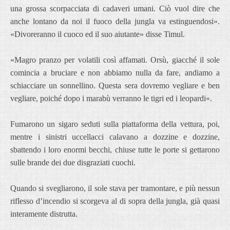
una grossa scorpacciata di cadaveri umani. Ciò vuol dire che
anche lontano da noi il fuoco della jungla va estinguendosi».
«Divoreranno il cuoco ed il suo aiutante» disse Timul.
«Magro pranzo per volatili così affamati. Orsù, giacché il sole
comincia a bruciare e non abbiamo nulla da fare, andiamo a
schiacciare un sonnellino. Questa sera dovremo vegliare e ben
vegliare, poiché dopo i marabù verranno le tigri ed i leopardi».
Fumarono un sigaro seduti sulla piattaforma della vettura, poi,
mentre i sinistri uccellacci calavano a dozzine e dozzine,
sbattendo i loro enormi becchi, chiuse tutte le porte si gettarono
sulle brande dei due disgraziati cuochi.
Quando si svegliarono, il sole stava per tramontare, e più nessun
riflesso d’incendio si scorgeva al di sopra della jungla, già quasi
interamente distrutta.