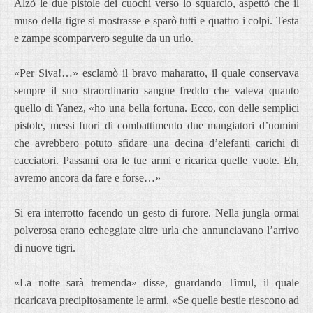
Alzò le due pistole dei cuochi verso lo squarcio, aspettò che il
muso della tigre si mostrasse e sparò tutti e quattro i colpi. Testa
e zampe scomparvero seguite da un urlo.
«Per Siva!…» esclamò il bravo maharatto, il quale conservava
sempre il suo straordinario sangue freddo che valeva quanto
quello di Yanez, «ho una bella fortuna. Ecco, con delle semplici
pistole, messi fuori di combattimento due mangiatori d’uomini
che avrebbero potuto sfidare una decina d’elefanti carichi di
cacciatori. Passami ora le tue armi e ricarica quelle vuote. Eh,
avremo ancora da fare e forse…»
Si era interrotto facendo un gesto di furore. Nella jungla ormai
polverosa erano echeggiate altre urla che annunciavano l’arrivo
di nuove tigri.
«La notte sarà tremenda» disse, guardando Timul, il quale
ricaricava precipitosamente le armi. «Se quelle bestie riescono ad