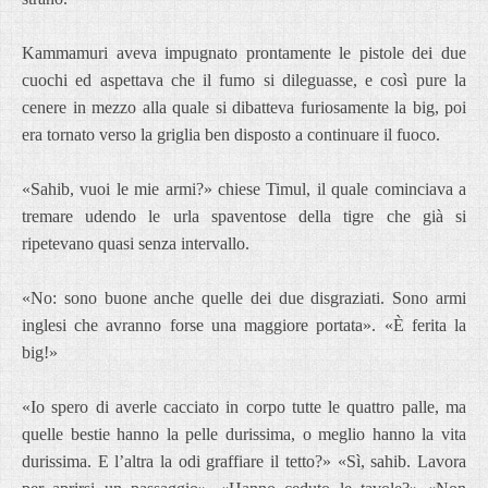
Kammamuri aveva impugnato prontamente le pistole dei due
cuochi ed aspettava che il fumo si dileguasse, e così pure la
cenere in mezzo alla quale si dibatteva furiosamente la big, poi
era tornato verso la griglia ben disposto a continuare il fuoco.
«Sahib, vuoi le mie armi?» chiese Timul, il quale cominciava a
tremare udendo le urla spaventose della tigre che già si
ripetevano quasi senza intervallo.
«No: sono buone anche quelle dei due disgraziati. Sono armi
inglesi che avranno forse una maggiore portata». «È ferita la
big!»
«Io spero di averle cacciato in corpo tutte le quattro palle, ma
quelle bestie hanno la pelle durissima, o meglio hanno la vita
durissima. E l’altra la odi graffiare il tetto?» «Sì, sahib. Lavora