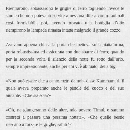
Rientrarono, abbassarono le griglie di ferro togliendo invece le
stuoie che non potevano servire a nessuna difesa contro animali
così formidabili, poi, avendo trovato una bottiglia d’olio
riempirono la lampada rimasta intatta malgrado il grande cozzo.
Avevano appena chiusa la porta che metteva sulla piattaforma,
porta robustissima ed assicurata con due sbarre di ferro, quando
per la seconda volta il silenzio della notte fu rotto dall’urlo,
sempre impressionante, anche per chi vi è abituato, della big.
«Non può essere che a cento metri da noi» disse Kammamuri, il
quale aveva preparato anche le pistole del cuoco e del suo
aiutante. «Che sia sola?»
«Oh, ne giungeranno delle altre, mio povero Timul, e saremo
costretti a passare una pessima nottata». «Che quelle bestie
riescano a forzare le griglie, sahib?»