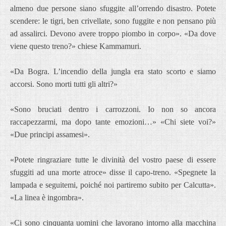
almeno due persone siano sfuggite all’orrendo disastro. Potete
scendere: le tigri, ben crivellate, sono fuggite e non pensano più
ad assalirci. Devono avere troppo piombo in corpo». «Da dove
viene questo treno?» chiese Kammamuri.
«Da Bogra. L’incendio della jungla era stato scorto e siamo
accorsi. Sono morti tutti gli altri?»
«Sono bruciati dentro i carrozzoni. Io non so ancora
raccapezzarmi, ma dopo tante emozioni…» «Chi siete voi?»
«Due principi assamesi».
«Potete ringraziare tutte le divinità del vostro paese di essere
sfuggiti ad una morte atroce» disse il capo-treno. «Spegnete la
lampada e seguitemi, poiché noi partiremo subito per Calcutta».
«La linea è ingombra».
«Ci sono cinquanta uomini che lavorano intorno alla macchina