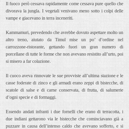
Il fuoco però cessava rapidamente come cessava pure quello che
divorava la jungla. I vegetali venivano meno sotto i colpi delle
vampe e giacevano in terra inceneriti.
Kammamuri, prevedendo che avrebbe dovuto aspettare molto un
altro treno, aiutato da Timul mise un po’ d’ordine nel
carrozzone-ristorante, gettando fuori un gran numero di
porcellane di tutte le forme che non avevano resistito all’urto, poi
si misero a far colazione.
Il cuoco aveva rinnovate le sue provviste all’ultima stazione e le
casse foderate di zinco e gli armadi erano zeppi di bistecche, di
scatole di salse e di carne conservata, di frutta, di salumerie
d’ogni specie e di formaggi.
Essendo andati infranti i due fornelli che erano di terracotta, i
due indiani gettarono via le bistecche che cominciavano già a
puzzare in causa dell’intenso caldo che avevano sofferto, e si