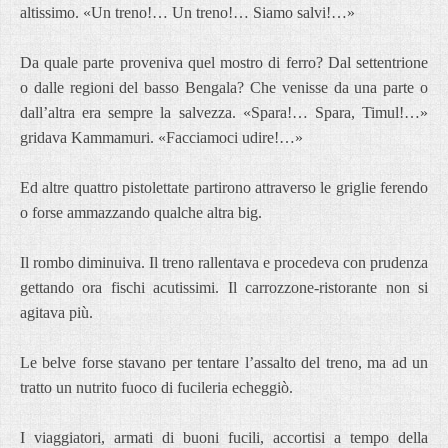
altissimo. «Un treno!… Un treno!… Siamo salvi!…»
Da quale parte proveniva quel mostro di ferro? Dal settentrione
o dalle regioni del basso Bengala? Che venisse da una parte o
dall’altra era sempre la salvezza. «Spara!… Spara, Timul!…»
gridava Kammamuri. «Facciamoci udire!…»
Ed altre quattro pistolettate partirono attraverso le griglie ferendo
o forse ammazzando qualche altra big.
Il rombo diminuiva. Il treno rallentava e procedeva con prudenza
gettando ora fischi acutissimi. Il carrozzone-ristorante non si
agitava più.
Le belve forse stavano per tentare l’assalto del treno, ma ad un
tratto un nutrito fuoco di fucileria echeggiò.
I viaggiatori, armati di buoni fucili, accortisi a tempo della