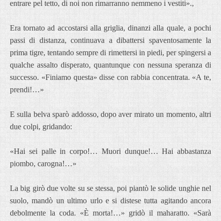
entrare pel tetto, di noi non rimarranno nemmeno i vestiti».,
Era tornato ad accostarsi alla griglia, dinanzi alla quale, a pochi
passi di distanza, continuava a dibattersi spaventosamente la
prima tigre, tentando sempre di rimettersi in piedi, per spingersi a
qualche assalto disperato, quantunque con nessuna speranza di
successo. «Finiamo questa» disse con rabbia concentrata. «A te,
prendi!…»
E sulla belva sparò addosso, dopo aver mirato un momento, altri
due colpi, gridando:
«Hai sei palle in corpo!… Muori dunque!… Hai abbastanza
piombo, carogna!…»
La big girò due volte su se stessa, poi piantò le solide unghie nel
suolo, mandò un ultimo urlo e si distese tutta agitando ancora
debolmente la coda. «È morta!…» gridò il maharatto. «Sarà