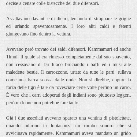
decise a cenare colle bistecche dei due difensori.
Assaltavano davanti e di dietro, tentando di strappare le griglie
ed urlando spaventosamente. I loro aliti caldi e fetenti
giungevano fino dentro la vettura.
Avevano però trovato dei saldi difensori. Kammamuri ed anche
Timul, il quale si era rimesso completamente dal suo spavento,
non cessavano di far fuoco bruciando i baffi ed i musi alle
maledette bestie. Il carrozzone, urtato da tutte le parti, rullava
come una barca scossa dalle onde. Non si direbbe, eppure la
forza delle tigri è tale da rovesciare certe volte perfino un carro.
È vero che i carri adoperati dagli indiani sono piuttosto leggeri,
però un leone non potrebbe fare tanto.
Già i due assediati avevano sparato una ventina di pistolettate,
quando udirono in lontananza un rombo sonoro che si
avvicinava rapidamente. Kammamuri aveva mandato un grido