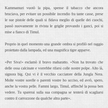
Kammamuri vuotò la pipa, spense il tabacco che ancora
bruciava, per evitare un possibile incendio fra tante casse, prese
le sue pistole delle quali si fidava meglio di quelle dei cuochi,
passò nuovamente in rivista le griglie provando i ganci, poi si
mise a fianco di Timul.
Proprio in quel momento una grande ombra si profilò nel raggio
proiettato dalla lampada, ed una magnifica tigre apparve.
«Per Siva!» esclamò il bravo maharatto. «Non ha trovato che
delle ossa calcinate e vorrebbe rifarsi colle nostre polpe. Alto là,
signora big. Qui vi è il vecchio cacciatore della Jungla Nera.
Molte vostre sorelle o parenti vostre ho ucciso, ed avrò, spero,
anche la vostra pelle. Fammi largo, Timul, affinché la possa ben
vedere. Tu sparerai sulla sua compagna se tenterà di scagliarsi
contro il carrozzone da qualche altra parte».