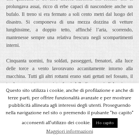
prolungava assai, ricco di erbe capaci di nascondere anche un
bufalo. Il treno si era fermato a soli cento metri dal luogo del
disastro. Si componeva di una mezza dozzina di vetture
lunghissime, a doppio tetto, affinché l’aria, scorrendo,
mantenesse sempre una relativa frescura negli scompartimenti
interni.
Cinquanta uomini, fra soldati, passeggeri, frenatori, alla luce
delle torce a vento lavoravano accanitamente intorno alla
macchina. Tutti gli altri rottami erano stati gettati nel fossato, il
tender era stato rovesciato fuori dalla linea, quindi la via era
Questo sito utilizza i cookie, anche di profilazione e anche di
quasi libera. Kammamuri mise in mano all’impiegato una bella
terze parti, per offrire funzionalità avanzate e per mostrare
moneta d’oro ed entrò, con Timul, nell’ultimo carrozzone, che
pubblicità allineata agli interessi degli utenti. Proseguendo
era in quel momento assolutamente deserto.
nella navigazione nel sito o premendo il pulsante "ho capito"
«Nessuno verrà a disturbarvi, signori» disse il frenatore che li
acconsenti all'utilizzo dei cookie.
Ho capito
aveva guidati, e che in pochi minuti si era guadagnato cento lire.
Maggiori informazioni
«Veglieròio».