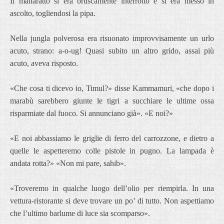
Il maharatto si era bruscamente interrotto e si era messo in
ascolto, togliendosi la pipa.
Nella jungla polverosa era risuonato improvvisamente un urlo
acuto, strano: a-o-ug! Quasi subito un altro grido, assai più
acuto, aveva risposto.
«Che cosa ti dicevo io, Timul?» disse Kammamuri, «che dopo i
marabù sarebbero giunte le tigri a succhiare le ultime ossa
risparmiate dal fuoco. Si annunciano già». «E noi?»
«E noi abbassiamo le griglie di ferro del carrozzone, e dietro a
quelle le aspetteremo colle pistole in pugno. La lampada è
andata rotta?» «Non mi pare, sahib».
«Troveremo in qualche luogo dell’olio per riempirla. In una
vettura-ristorante si deve trovare un po’ di tutto. Non aspettiamo
che l’ultimo barlume di luce sia scomparso».