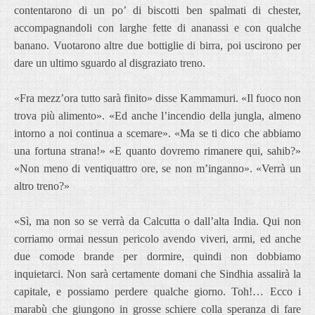
contentarono di un po’ di biscotti ben spalmati di chester,
accompagnandoli con larghe fette di ananassi e con qualche
banano. Vuotarono altre due bottiglie di birra, poi uscirono per
dare un ultimo sguardo al disgraziato treno.
«Fra mezz’ora tutto sarà finito» disse Kammamuri. «Il fuoco non
trova più alimento». «Ed anche l’incendio della jungla, almeno
intorno a noi continua a scemare». «Ma se ti dico che abbiamo
una fortuna strana!» «E quanto dovremo rimanere qui, sahib?»
«Non meno di ventiquattro ore, se non m’inganno». «Verrà un
altro treno?»
«Sì, ma non so se verrà da Calcutta o dall’alta India. Qui non
corriamo ormai nessun pericolo avendo viveri, armi, ed anche
due comode brande per dormire, quindi non dobbiamo
inquietarci. Non sarà certamente domani che Sindhia assalirà la
capitale, e possiamo perdere qualche giorno. Toh!… Ecco i
marabù che giungono in grosse schiere colla speranza di fare