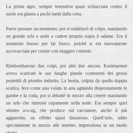
La prima tigre, sempre tenendosi quasi schiacciata contro il
suolo era giunta a pochi metri dalla cena.
Parve pensare un momento, poi si raddrizzò di colpo, mandando
un grande urlo e andò a cadere proprio sopra il salame. Era il
momento buono per far fuoco, poiché si era nuovamente
accovacciata per cenare con maggior comodo.
Rimbombarono due colpi, poi altri due ancora. Kammamuri
aveva scaricate le sue lunghe pistole contenenti dei grossi
proiettili di piombo indurito. La bestia, colpita da quella doppia
scarica, fece come una volata in aria agitando disperatamente le
gambe e la coda, poi si abbatté in mezzo alla cenere mandando
un urlo che rintronò cupamente nella notte. Era sempre quel
sinistro a-o-ug, che produce sul cacciatore, anche il più
agguerrito, un effetto quasi disastroso. Quell’urlo, udito
specialmente in mezzo alle tenebre, impressiona in un modo
strano.