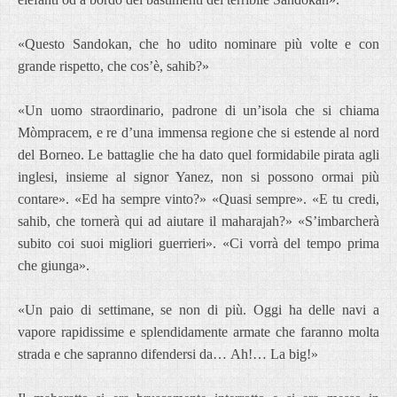
«Questo Sandokan, che ho udito nominare più volte e con
grande rispetto, che cos’è, sahib?»
«Un uomo straordinario, padrone di un’isola che si chiama
Mòmpracem, e re d’una immensa regione che si estende al nord
del Borneo. Le battaglie che ha dato quel formidabile pirata agli
inglesi, insieme al signor Yanez, non si possono ormai più
contare». «Ed ha sempre vinto?» «Quasi sempre». «E tu credi,
sahib, che tornerà qui ad aiutare il maharajah?» «S’imbarcherà
subito coi suoi migliori guerrieri». «Ci vorrà del tempo prima
che giunga».
«Un paio di settimane, se non di più. Oggi ha delle navi a
vapore rapidissime e splendidamente armate che faranno molta
strada e che sapranno difendersi da…
Ah!… La big!»