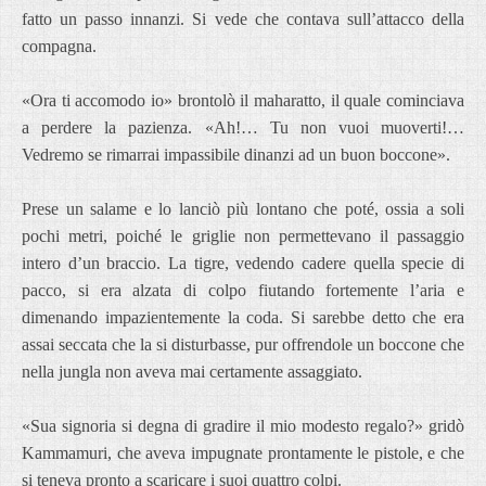
fatto un passo innanzi. Si vede che contava sull’attacco della
compagna.
«Ora ti accomodo io» brontolò il maharatto, il quale cominciava
a perdere la pazienza. «Ah!… Tu non vuoi muoverti!…
Vedremo se rimarrai impassibile dinanzi ad un buon boccone».
Prese un salame e lo lanciò più lontano che poté, ossia a soli
pochi metri, poiché le griglie non permettevano il passaggio
intero d’un braccio. La tigre, vedendo cadere quella specie di
pacco, si era alzata di colpo fiutando fortemente l’aria e
dimenando impazientemente la coda. Si sarebbe detto che era
assai seccata che la si disturbasse, pur offrendole un boccone che
nella jungla non aveva mai certamente assaggiato.
«Sua signoria si degna di gradire il mio modesto regalo?» gridò
Kammamuri, che aveva impugnate prontamente le pistole, e che
si teneva pronto a scaricare i suoi quattro colpi.