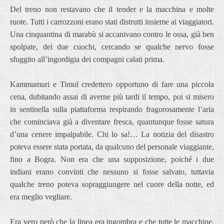
Del treno non restavano che il tender e la macchina e molte
ruote. Tutti i carrozzoni erano stati distrutti insieme ai viaggiatori.
Una cinquantina di marabù si accanivano contro le ossa, già ben
spolpate, dei due cuochi, cercando se qualche nervo fosse
sfuggito all’ingordigia dei compagni calati prima.
Kammamuri e Timul credettero opportuno di fare una piccola
cena, dubitando assai di averne più tardi il tempo, poi si misero
in sentinella sulla piattaforma respirando fragorosamente l’aria
che cominciava già a diventare fresca, quantunque fosse satura
d’una cenere impalpabile. Chi lo sa!… La notizia del disastro
poteva essere stata portata, da qualcuno del personale viaggiante,
fino a Bogra. Non era che una supposizione, poiché i due
indiani erano convinti che nessuno si fosse salvato, tuttavia
qualche treno poteva sopraggiungere nel cuore della notte, ed
era meglio vegliare.
Era vero però che la linea era ingombra e che tutte le macchine,