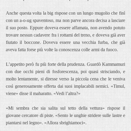
Anche questa volta la big rispose con un lungo mugolio che finì
con un a-o-ug spaventoso, ma non parve ancora decisa a lasciare
il suo posto. Eppure doveva essere affamata, non avendo potuto
trovare nessun cadavere fra i rottami del treno, e doveva già aver
fiutato il boccone. Doveva essere una vecchia furba, che già
aveva fatta forse più volte la conoscenza colle armi da fuoco.
L’appetito però fu più forte della prudenza. Guardò Kammamuri
con due occhi pieni di fosforescenza, poi quasi strisciando, e
molto lentamente, si diresse verso la piccola cena che le veniva
così generosamente offerta dai suoi implacabili nemici. «Timul,
viene» disse il maharatto. «Vedi l’altra?»
«Mi sembra che sia salita sul tetto della vettura» rispose il
giovane cercatore di piste. «Sento le unghie stridere sulle lastre e
piantarsi nel legno». «Allora sbrighiamoci».