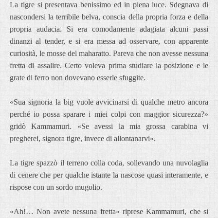
La tigre si presentava benissimo ed in piena luce. Sdegnava di
nascondersi la terribile belva, conscia della propria forza e della
propria audacia. Si era comodamente adagiata alcuni passi
dinanzi al tender, e si era messa ad osservare, con apparente
curiosità, le mosse del maharatto. Pareva che non avesse nessuna
fretta di assalire. Certo voleva prima studiare la posizione e le
grate di ferro non dovevano esserle sfuggite.
«Sua signoria la big vuole avvicinarsi di qualche metro ancora
perché io possa sparare i miei colpi con maggior sicurezza?»
gridò Kammamuri. «Se avessi la mia grossa carabina vi
pregherei, signora tigre, invece di allontanarvi».
La tigre spazzò il terreno colla coda, sollevando una nuvolaglia
di cenere che per qualche istante la nascose quasi interamente, e
rispose con un sordo mugolio.
«Ah!… Non avete nessuna fretta» riprese Kammamuri, che si