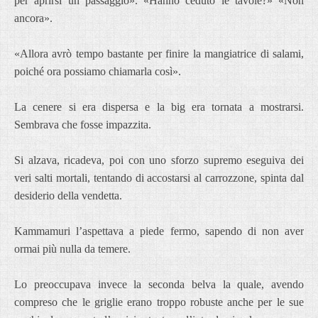
per aprirsi un passaggio». «Hanno ceduto le tavole?» «Non
ancora».
«Allora avrò tempo bastante per finire la mangiatrice di salami,
poiché ora possiamo chiamarla così».
La cenere si era dispersa e la big era tornata a mostrarsi.
Sembrava che fosse impazzita.
Si alzava, ricadeva, poi con uno sforzo supremo eseguiva dei
veri salti mortali, tentando di accostarsi al carrozzone, spinta dal
desiderio della vendetta.
Kammamuri l’aspettava a piede fermo, sapendo di non aver
ormai più nulla da temere.
Lo preoccupava invece la seconda belva la quale, avendo
compreso che le griglie erano troppo robuste anche per le sue