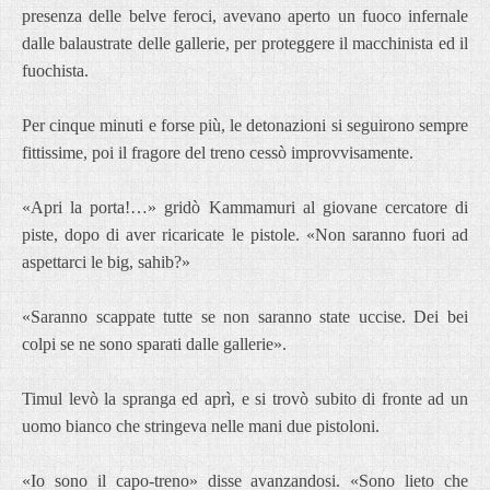
presenza delle belve feroci, avevano aperto un fuoco infernale
dalle balaustrate delle gallerie, per proteggere il macchinista ed il
fuochista.
Per cinque minuti e forse più, le detonazioni si seguirono sempre
fittissime, poi il fragore del treno cessò improvvisamente.
«Apri la porta!…» gridò Kammamuri al giovane cercatore di
piste, dopo di aver ricaricate le pistole. «Non saranno fuori ad
aspettarci le big, sahib?»
«Saranno scappate tutte se non saranno state uccise. Dei bei
colpi se ne sono sparati dalle gallerie».
Timul levò la spranga ed aprì, e si trovò subito di fronte ad un
uomo bianco che stringeva nelle mani due pistoloni.
«Io sono il capo-treno» disse avanzandosi. «Sono lieto che