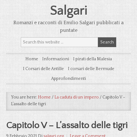
Salgari
Romanzi e racconti di Emilio Salgari pubblicati a
puntate
Home
Informazioni
I pirati della Malesia
I Corsari delle Antille
I corsari delle Bermude
Approfondimenti
You are here:
Home
/
La caduta di un impero
/
Capitolo V –
L’assalto delle tigri
Capitolo V – L’assalto delle tigri
9 Febbraio 2021
Di
salgari.org
Leave a Comment