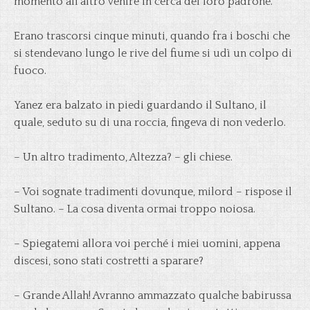
momento all’altro venire in cerca del loro padrone.
Erano trascorsi cinque minuti, quando fra i boschi che
si stendevano lungo le rive del fiume si udì un colpo di
fuoco.
Yanez era balzato in piedi guardando il Sultano, il
quale, seduto su di una roccia, fingeva di non vederlo.
– Un altro tradimento, Altezza? – gli chiese.
– Voi sognate tradimenti dovunque, milord – rispose il
Sultano. – La cosa diventa ormai troppo noiosa.
– Spiegatemi allora voi perché i miei uomini, appena
discesi, sono stati costretti a sparare?
– Grande Allah! Avranno ammazzato qualche babirussa