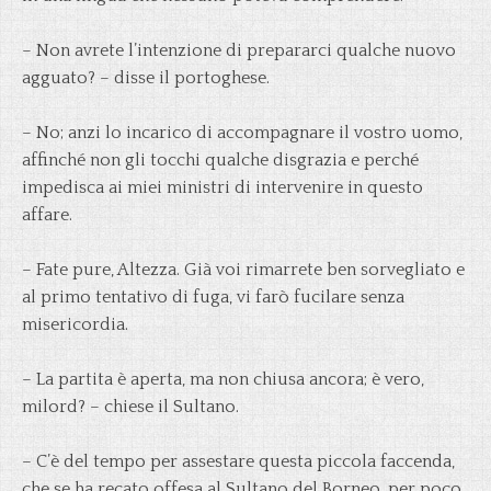
– Non avrete l’intenzione di prepararci qualche nuovo
agguato? – disse il portoghese.
– No; anzi lo incarico di accompagnare il vostro uomo,
affinché non gli tocchi qualche disgrazia e perché
impedisca ai miei ministri di intervenire in questo
affare.
– Fate pure, Altezza. Già voi rimarrete ben sorvegliato e
al primo tentativo di fuga, vi farò fucilare senza
misericordia.
– La partita è aperta, ma non chiusa ancora; è vero,
milord? – chiese il Sultano.
– C’è del tempo per assestare questa piccola faccenda,
che se ha recato offesa al Sultano del Borneo, per poco