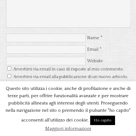
*
Name
*
Email
Website
Avvertimi via email in caso di risposte al mio commento.
Avvertimi via email alla pubblicazione di un nuovo articolo.
Questo sito utilizza i cookie, anche di profilazione e anche di
terze parti, per offrire funzionalità avanzate e per mostrare
pubblicità allineata agli interessi degli utenti. Proseguendo
nella navigazione nel sito o premendo il pulsante "ho capito"
acconsenti all'utilizzo dei cookie.
Ho capito
Questo sito utilizza Akismet per ridurre lo spam.
Maggiori informazioni
Scopri come vengono elaborati i dati derivati dai