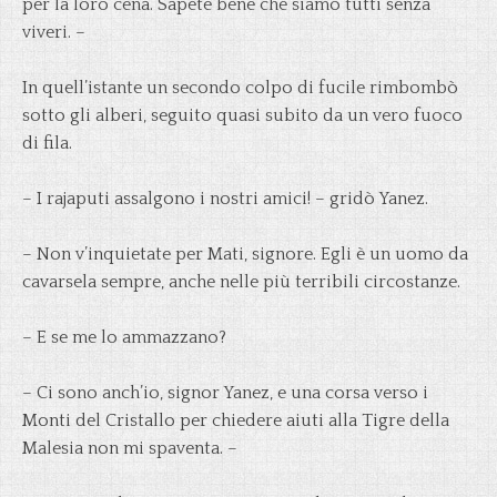
per la loro cena. Sapete bene che siamo tutti senza
viveri. –
In quell’istante un secondo colpo di fucile rimbombò
sotto gli alberi, seguito quasi subito da un vero fuoco
di fila.
– I rajaputi assalgono i nostri amici! – gridò Yanez.
– Non v’inquietate per Mati, signore. Egli è un uomo da
cavarsela sempre, anche nelle più terribili circostanze.
– E se me lo ammazzano?
– Ci sono anch’io, signor Yanez, e una corsa verso i
Monti del Cristallo per chiedere aiuti alla Tigre della
Malesia non mi spaventa. –