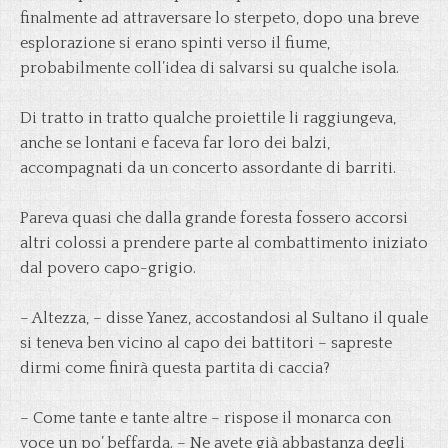
finalmente ad attraversare lo sterpeto, dopo una breve
esplorazione si erano spinti verso il fiume,
probabilmente coll’idea di salvarsi su qualche isola.
Di tratto in tratto qualche proiettile li raggiungeva,
anche se lontani e faceva far loro dei balzi,
accompagnati da un concerto assordante di barriti.
Pareva quasi che dalla grande foresta fossero accorsi
altri colossi a prendere parte al combattimento iniziato
dal povero capo-grigio.
– Altezza, – disse Yanez, accostandosi al Sultano il quale
si teneva ben vicino al capo dei battitori – sapreste
dirmi come finirà questa partita di caccia?
– Come tante e tante altre – rispose il monarca con
voce un po’ beffarda. – Ne avete già abbastanza degli