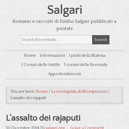
Salgari
Romanzi e racconti di Emilio Salgari pubblicati a
puntate
Home
Informazioni
I pirati della Malesia
I Corsari delle Antille
I corsari delle Bermude
Approfondimenti
You are here:
Home
/
La riconquista di Mompracem
/
L’assalto dei rajaputi
L’assalto dei rajaputi
30 Dicembre 2014
Di
salgari.org
Leave a Comment