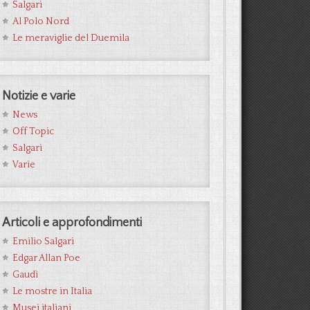
Salgari
Al Polo Nord
Le meraviglie del Duemila
Notizie e varie
News
Off Topic
Salgari
Varie
Articoli e approfondimenti
Emilio Salgari
Edgar Allan Poe
Gaudì
Le mostre in Italia
Musei italiani