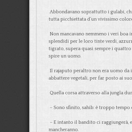
Abbondavano soprattutto i gulabi, chi
tutta picchiettata d’un vivissimo color
Non mancavano nemmeno i veri boa indi
splendidi per le loro tinte verdi, azzur
tigrato, supera quasi sempre i quattro 
spire un uomo.
Il rajaputo peraltro non era uomo da i
abbattere vegetali, per far posto ai su
Quella corsa attraverso alla jungla durò
– Sono sfinito, sahib: è troppo tempo
– E intanto il bandito ci raggiungerà,
mancheranno.