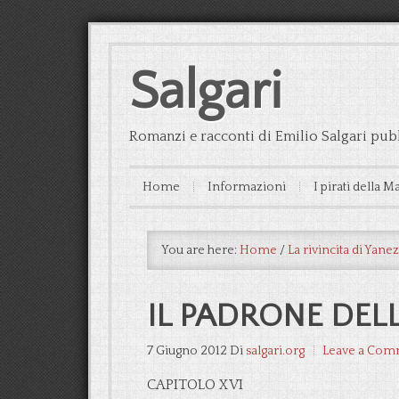
Salgari
Romanzi e racconti di Emilio Salgari pubb
Home
Informazioni
I pirati della M
You are here:
Home
/
La rivincita di Yanez
IL PADRONE DEL
7 Giugno 2012
Di
salgari.org
Leave a Com
CAPITOLO XVI