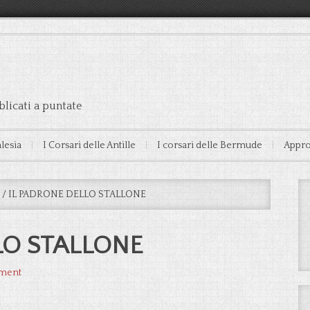
licati a puntate
alesia
I Corsari delle Antille
I corsari delle Bermude
Appro
/
IL PADRONE DELLO STALLONE
LO STALLONE
ment