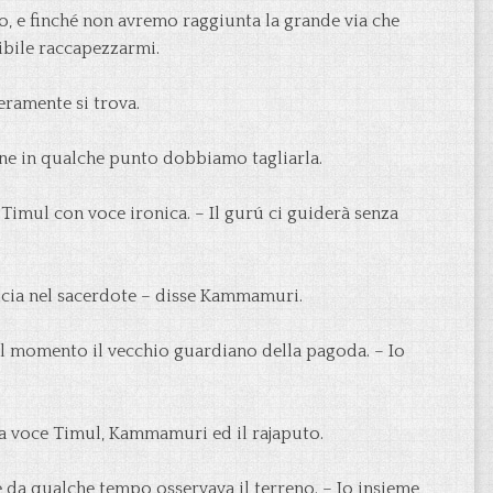
o, e finché non avremo raggiunta la grande via che
ibile raccapezzarmi.
ramente si trova.
one in qualche punto dobbiamo tagliarla.
Timul con voce ironica. – Il gurú ci guiderà senza
cia nel sacerdote – disse Kammamuri.
uel momento il vecchio guardiano della pagoda. – Io
a voce Timul, Kammamuri ed il rajaputo.
e da qualche tempo osservava il terreno. – Io insieme