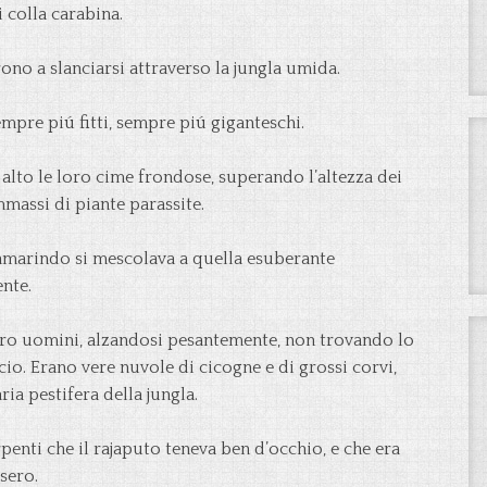
 colla carabina.
ono a slanciarsi attraverso la jungla umida.
empre piú fitti, sempre piú giganteschi.
n alto le loro cime frondose, superando l’altezza dei
mmassi di piante parassite.
marindo si mescolava a quella esuberante
nte.
ttro uomini, alzandosi pesantemente, non trovando lo
cio. Erano vere nuvole di cicogne e di grossi corvi,
ria pestifera della jungla.
rpenti che il rajaputo teneva ben d’occhio, e che era
sero.