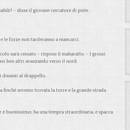
ib? – disse il giovane cercatore di piste .
 le forze non tarderanno a mancarci.
colo sarà cessato – rispose il maharatto. – I grossi
mo ben altri avanzando verso il nord.
i dinanzi al drappello.
ia finché avremo trovata la torre e la grande strada
ar è buonissimo; ha una tempra straordinaria, e spacca