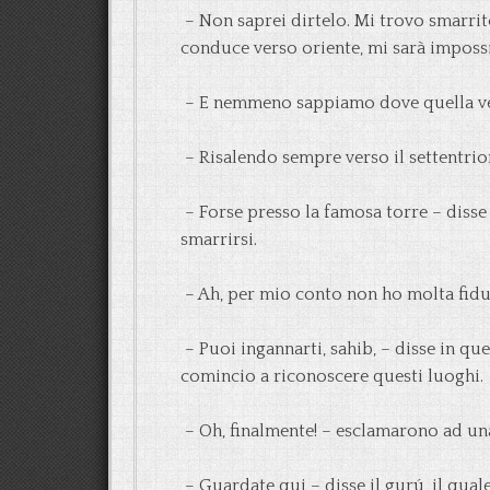
– Non saprei dirtelo. Mi trovo smarrit
conduce verso oriente, mi sarà imposs
– E nemmeno sappiamo dove quella ve
– Risalendo sempre verso il settentri
– Forse presso la famosa torre – disse 
smarrirsi.
– Ah, per mio conto non ho molta fidu
– Puoi ingannarti, sahib, – disse in q
comincio a riconoscere questi luoghi.
– Oh, finalmente! – esclamarono ad un
– Guardate qui – disse il gurú, il qual