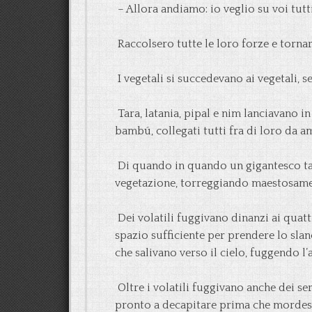
– Allora andiamo: io veglio su voi tutti
Raccolsero tutte le loro forze e tornar
I vegetali si succedevano ai vegetali, s
Tara, latania, pipal e nim lanciavano i
bambú, collegati tutti fra di loro da a
Di quando in quando un gigantesco ta
vegetazione, torreggiando maestosame
Dei volatili fuggivano dinanzi ai qua
spazio sufficiente per prendere lo slan
che salivano verso il cielo, fuggendo l’a
Oltre i volatili fuggivano anche dei se
pronto a decapitare prima che mordes