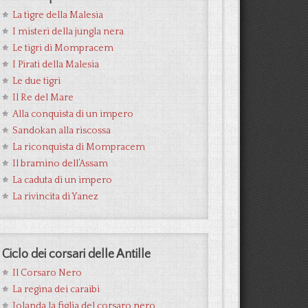
La tigre della Malesia
I misteri della jungla nera
Le tigri di Mompracem
I Pirati della Malesia
Le due tigri
Il Re del Mare
Alla conquista di un impero
Sandokan alla riscossa
La riconquista di Mompracem
Il bramino dell’Assam
La caduta di un impero
La rivincita di Yanez
Ciclo dei corsari delle Antille
Il Corsaro Nero
La regina dei caraibi
Jolanda la figlia del corsaro nero