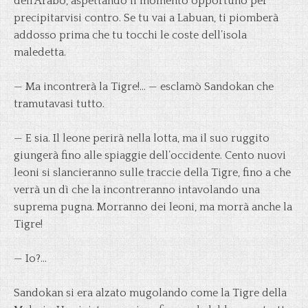
dell’Arabo, aspettando il momento opportuno per
precipitarvisi contro. Se tu vai a Labuan, ti piomberà
addosso prima che tu tocchi le coste dell’isola
maledetta.
— Ma incontrerà la Tigre!… — esclamò Sandokan che
tramutavasi tutto.
— E sia. Il leone perirà nella lotta, ma il suo ruggito
giungerà fino alle spiaggie dell’occidente. Cento nuovi
leoni si slancieranno sulle traccie della Tigre, fino a che
verrà un dì che la incontreranno intavolando una
suprema pugna. Morranno dei leoni, ma morrà anche la
Tigre!
— Io?…
Sandokan si era alzato mugolando come la Tigre della