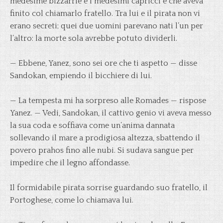
medesime bizzarrie e i medesimi capricci e che aveva
finito col chiamarlo fratello. Tra lui e il pirata non vi
erano secreti; quei due uomini parevano nati l’un per
l’altro: la morte sola avrebbe potuto dividerli.
— Ebbene, Yanez, sono sei ore che ti aspetto — disse
Sandokan, empiendo il bicchiere di lui.
— La tempesta mi ha sorpreso alle Romades — rispose
Yanez. — Vedi, Sandokan, il cattivo genio vi aveva messo
la sua coda e soffiava come un’anima dannata
sollevando il mare a prodigiosa altezza, sbattendo il
povero prahos fino alle nubi. Si sudava sangue per
impedire che il legno affondasse.
Il formidabile pirata sorrise guardando suo fratello, il
Portoghese, come lo chiamava lui.