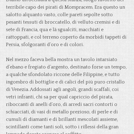
terribile capo dei pirati di Mompracem. Era questo un
salotto alquanto vasto, colle pareti sepolte sotto
pesanti tessuti di broccatello, di velluto cremisi e di
sete di Francia, qua e là sgualciti, macchiati e
rattoppati, e col terreno coperto da morbidi tappeti di
Persia, sfolgoranti d’oro e di colori.
Nel mezzo faceva bella mostra un tavolo intarsiato
d’ebano e fregiato d’argento, destinato forse un tempo,
a qualche sfondolato riccone delle Filippine, e tutto
ingombro di bottiglie e di calici del più puro cristallo
di Venezia. Addossati agli angoli, grandi scaffali, coi
vetri infranti, chi sa per qual capriccio del pirata,
riboccanti di anelli d’oro, di arredi sacri contorti o
schiacciati, di vasi di metallo prezioso, di perle e di
cumuli di diamanti e di brillanti mescolati assieme,
scintillanti come tanti soli, sotto i riflessi della gran