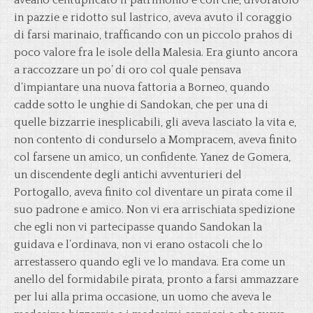
aveano centuplicato il patrimonio e con che, divoratolo
in pazzie e ridotto sul lastrico, aveva avuto il coraggio
di farsi marinaio, trafficando con un piccolo prahos di
poco valore fra le isole della Malesia. Era giunto ancora
a raccozzare un po’ di oro col quale pensava
d’impiantare una nuova fattoria a Borneo, quando
cadde sotto le unghie di Sandokan, che per una di
quelle bizzarrie inesplicabili, gli aveva lasciato la vita e,
non contento di condurselo a Mompracem, aveva finito
col farsene un amico, un confidente. Yanez de Gomera,
un discendente degli antichi avventurieri del
Portogallo, aveva finito col diventare un pirata come il
suo padrone e amico. Non vi era arrischiata spedizione
che egli non vi partecipasse quando Sandokan la
guidava e l’ordinava, non vi erano ostacoli che lo
arrestassero quando egli ve lo mandava. Era come un
anello del formidabile pirata, pronto a farsi ammazzare
per lui alla prima occasione, un uomo che aveva le