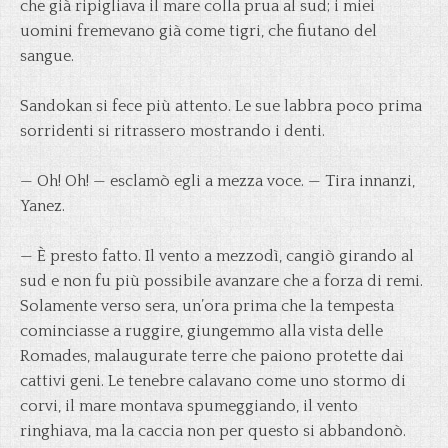
che già ripigliava il mare colla prua al sud; i miei
uomini fremevano già come tigri, che fiutano del
sangue.
Sandokan si fece più attento. Le sue labbra poco prima
sorridenti si ritrassero mostrando i denti.
— Oh! Oh! — esclamò egli a mezza voce. — Tira innanzi,
Yanez.
— È presto fatto. Il vento a mezzodì, cangiò girando al
sud e non fu più possibile avanzare che a forza di remi.
Solamente verso sera, un’ora prima che la tempesta
cominciasse a ruggire, giungemmo alla vista delle
Romades, malaugurate terre che paiono protette dai
cattivi geni. Le tenebre calavano come uno stormo di
corvi, il mare montava spumeggiando, il vento
ringhiava, ma la caccia non per questo si abbandonò.