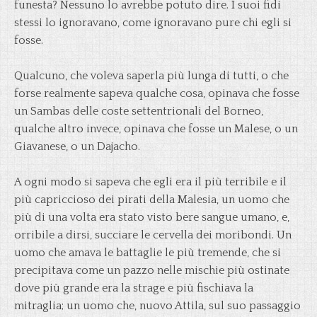
funesta? Nessuno lo avrebbe potuto dire. I suoi fidi
stessi lo ignoravano, come ignoravano pure chi egli si
fosse.
Qualcuno, che voleva saperla più lunga di tutti, o che
forse realmente sapeva qualche cosa, opinava che fosse
un Sambas delle coste settentrionali del Borneo,
qualche altro invece, opinava che fosse un Malese, o un
Giavanese, o un Dajacho.
A ogni modo si sapeva che egli era il più terribile e il
più capriccioso dei pirati della Malesia, un uomo che
più di una volta era stato visto bere sangue umano, e,
orribile a dirsi, succiare le cervella dei moribondi. Un
uomo che amava le battaglie le più tremende, che si
precipitava come un pazzo nelle mischie più ostinate
dove più grande era la strage e più fischiava la
mitraglia; un uomo che, nuovo Attila, sul suo passaggio