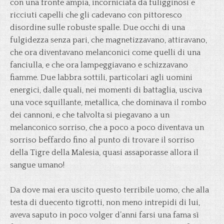
con una fronte ampia, incorniciata da fuligginosi e
ricciuti capelli che gli cadevano con pittoresco
disordine sulle robuste spalle. Due occhi di una
fulgidezza senza pari, che magnetizzavano, attiravano,
che ora diventavano melanconici come quelli di una
fanciulla, e che ora lampeggiavano e schizzavano
fiamme. Due labbra sottili, particolari agli uomini
energici, dalle quali, nei momenti di battaglia, usciva
una voce squillante, metallica, che dominava il rombo
dei cannoni, e che talvolta si piegavano a un
melanconico sorriso, che a poco a poco diventava un
sorriso beffardo fino al punto di trovare il sorriso
della Tigre della Malesia, quasi assaporasse allora il
sangue umano!
Da dove mai era uscito questo terribile uomo, che alla
testa di duecento tigrotti, non meno intrepidi di lui,
aveva saputo in poco volger d’anni farsi una fama sì