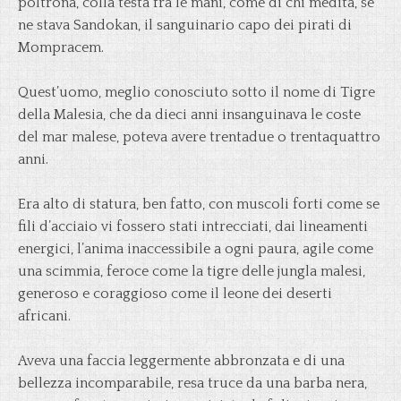
poltrona, colla testa fra le mani, come di chi medita, se
ne stava Sandokan, il sanguinario capo dei pirati di
Mompracem.
Quest’uomo, meglio conosciuto sotto il nome di Tigre
della Malesia, che da dieci anni insanguinava le coste
del mar malese, poteva avere trentadue o trentaquattro
anni.
Era alto di statura, ben fatto, con muscoli forti come se
fili d’acciaio vi fossero stati intrecciati, dai lineamenti
energici, l’anima inaccessibile a ogni paura, agile come
una scimmia, feroce come la tigre delle jungla malesi,
generoso e coraggioso come il leone dei deserti
africani.
Aveva una faccia leggermente abbronzata e di una
bellezza incomparabile, resa truce da una barba nera,