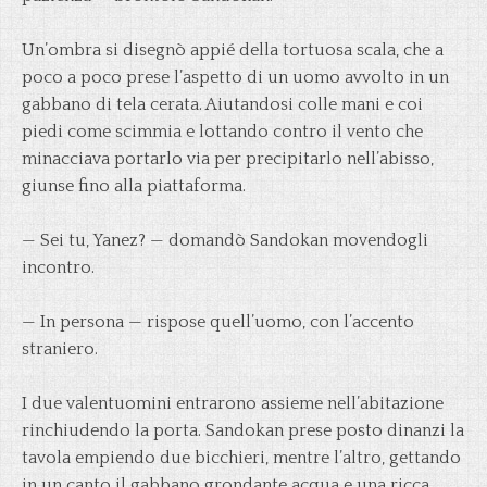
Un’ombra si disegnò appié della tortuosa scala, che a
poco a poco prese l’aspetto di un uomo avvolto in un
gabbano di tela cerata. Aiutandosi colle mani e coi
piedi come scimmia e lottando contro il vento che
minacciava portarlo via per precipitarlo nell’abisso,
giunse fino alla piattaforma.
— Sei tu, Yanez? — domandò Sandokan movendogli
incontro.
— In persona — rispose quell’uomo, con l’accento
straniero.
I due valentuomini entrarono assieme nell’abitazione
rinchiudendo la porta. Sandokan prese posto dinanzi la
tavola empiendo due bicchieri, mentre l’altro, gettando
in un canto il gabbano grondante acqua e una ricca