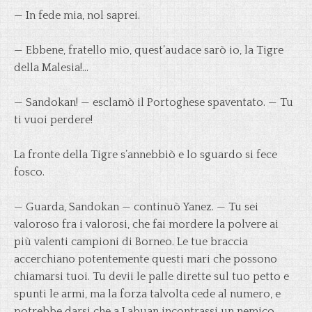
— In fede mia, nol saprei.
— Ebbene, fratello mio, quest’audace sarò io, la Tigre
della Malesia!…
— Sandokan! — esclamò il Portoghese spaventato. — Tu
ti vuoi perdere!
La fronte della Tigre s’annebbiò e lo sguardo si fece
fosco.
— Guarda, Sandokan — continuò Yanez. — Tu sei
valoroso fra i valorosi, che fai mordere la polvere ai
più valenti campioni di Borneo. Le tue braccia
accerchiano potentemente questi mari che possono
chiamarsi tuoi. Tu devii le palle dirette sul tuo petto e
spunti le armi, ma la forza talvolta cede al numero, e
potrebbe darsi che a Labuan incontrassi un nemico