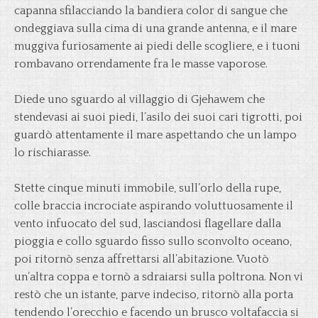
capanna sfilacciando la bandiera color di sangue che
ondeggiava sulla cima di una grande antenna, e il mare
muggiva furiosamente ai piedi delle scogliere, e i tuoni
rombavano orrendamente fra le masse vaporose.
Diede uno sguardo al villaggio di Gjehawem che
stendevasi ai suoi piedi, l’asilo dei suoi cari tigrotti, poi
guardò attentamente il mare aspettando che un lampo
lo rischiarasse.
Stette cinque minuti immobile, sull’orlo della rupe,
colle braccia incrociate aspirando voluttuosamente il
vento infuocato del sud, lasciandosi flagellare dalla
pioggia e collo sguardo fisso sullo sconvolto oceano,
poi ritornò senza affrettarsi all’abitazione. Vuotò
un’altra coppa e tornò a sdraiarsi sulla poltrona. Non vi
restò che un istante, parve indeciso, ritornò alla porta
tendendo l’orecchio e facendo un brusco voltafaccia si