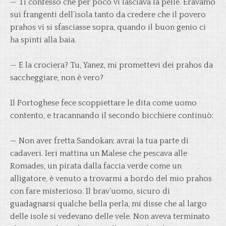
— Ti confesso che per poco vi lasciava la pelle. Eravamo
sui frangenti dell’isola tanto da credere che il povero
prahos vi si sfasciasse sopra, quando il buon genio ci
ha spinti alla baia.
— E la crociera? Tu, Yanez, mi promettevi dei prahos da
saccheggiare, non è vero?
Il Portoghese fece scoppiettare le dita come uomo
contento, e tracannando il secondo bicchiere continuò:
— Non aver fretta Sandokan; avrai la tua parte di
cadaveri. Ieri mattina un Malese che pescava alle
Romades, un pirata dalla faccia verde come un
alligatore, è venuto a trovarmi a bordo del mio prahos
con fare misterioso. Il brav’uomo, sicuro di
guadagnarsi qualche bella perla, mi disse che al largo
delle isole si vedevano delle vele. Non aveva terminato