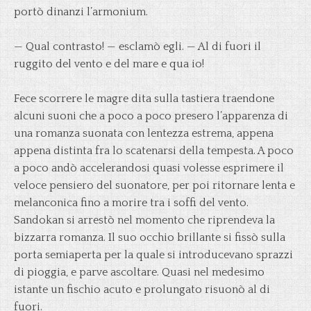
portò dinanzi l’armonium.
— Qual contrasto! — esclamò egli. — Al di fuori il
ruggito del vento e del mare e qua io!
Fece scorrere le magre dita sulla tastiera traendone
alcuni suoni che a poco a poco presero l’apparenza di
una romanza suonata con lentezza estrema, appena
appena distinta fra lo scatenarsi della tempesta. A poco
a poco andò accelerandosi quasi volesse esprimere il
veloce pensiero del suonatore, per poi ritornare lenta e
melanconica fino a morire tra i soffi del vento.
Sandokan si arrestò nel momento che riprendeva la
bizzarra romanza. Il suo occhio brillante si fissò sulla
porta semiaperta per la quale si introducevano sprazzi
di pioggia, e parve ascoltare. Quasi nel medesimo
istante un fischio acuto e prolungato risuonò al di
fuori.