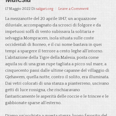
17 Maggio 2022
Di
salgari.org
Leave a Comment
La mezzanotte del 20 aprile 1847, un acquazzone
diluviale, accompagnato da scrosci di folgore e da
impetuosi soffi di vento subissava la solitaria e
selvaggia Mompracem, isola situata sulle coste
occidentali di Borneo, e il cui nome bastava in quei
tempi a spargere il terrore a cento leghe all’intorno.
L’abitazione della Tigre della Malesia, posta come
aquila su di una gran rupe tagliata a picco sul mare, a
cinquecento passi dalle ultime capanne del villaggio di
Gjehawem, quella notte, contro il solito, era illuminata.
Dai vetri colorati di una stanza a pianterreno, uscivano
getti di luce rossigna, che rischiaravano
fantasticamente le asperità delle roccie e le trincee e le
gabbionate sparse all’esterno.
Diamo un’occhiata a questa stanza, luogo favorito del