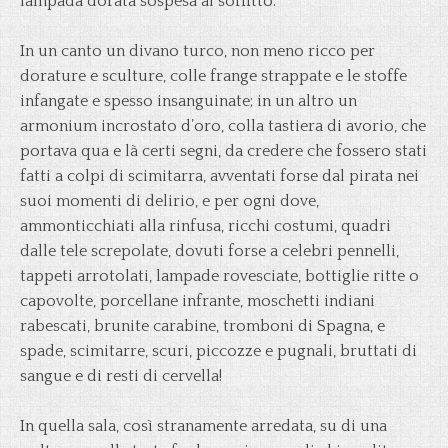
lampada dorata sospesa al soffitto.
In un canto un divano turco, non meno ricco per
dorature e sculture, colle frange strappate e le stoffe
infangate e spesso insanguinate; in un altro un
armonium incrostato d’oro, colla tastiera di avorio, che
portava qua e là certi segni, da credere che fossero stati
fatti a colpi di scimitarra, avventati forse dal pirata nei
suoi momenti di delirio, e per ogni dove,
ammonticchiati alla rinfusa, ricchi costumi, quadri
dalle tele screpolate, dovuti forse a celebri pennelli,
tappeti arrotolati, lampade rovesciate, bottiglie ritte o
capovolte, porcellane infrante, moschetti indiani
rabescati, brunite carabine, tromboni di Spagna, e
spade, scimitarre, scuri, piccozze e pugnali, bruttati di
sangue e di resti di cervella!
In quella sala, così stranamente arredata, su di una