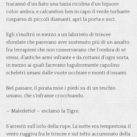
tracannò d’un fiato una tazza ricolma d’un liquore
color ambra, e calcandosi ben in capo il verde turbante
cosparso di piccoli diamanti, aprì la porta e uscì.
Egli s’inoltrò in mezzo a un labirinto di trincee
sfondate che parevano aver sostenuto più di un assalto,
fra terrapieni che non conservavano che l’ombra di sé
stessi, d’antiche armi infrante e da rottami d’ogni sorta,
in mezzo ai quali facevano lugubremente capolino
scheletri umani dalle vuote occhiaie e monti d’ossami.
Nel passare, il pirata mise i piedi su di un teschio
umano, che s’infranse crocchiando.
— Maledetto! — esclamò la Tigre.
S’arrestò sull’orlo della rupe. La notte era tempestosa; il
vento ruggiva fra le trincee e sul tetto accuminato della