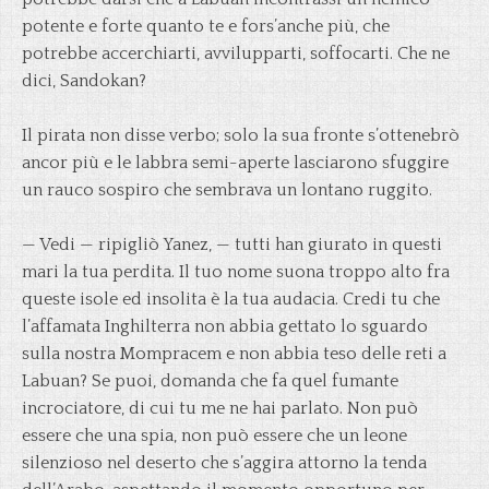
potente e forte quanto te e fors’anche più, che
potrebbe accerchiarti, avvilupparti, soffocarti. Che ne
dici, Sandokan?
Il pirata non disse verbo; solo la sua fronte s’ottenebrò
ancor più e le labbra semi-aperte lasciarono sfuggire
un rauco sospiro che sembrava un lontano ruggito.
— Vedi — ripigliò Yanez, — tutti han giurato in questi
mari la tua perdita. Il tuo nome suona troppo alto fra
queste isole ed insolita è la tua audacia. Credi tu che
l’affamata Inghilterra non abbia gettato lo sguardo
sulla nostra Mompracem e non abbia teso delle reti a
Labuan? Se puoi, domanda che fa quel fumante
incrociatore, di cui tu me ne hai parlato. Non può
essere che una spia, non può essere che un leone
silenzioso nel deserto che s’aggira attorno la tenda