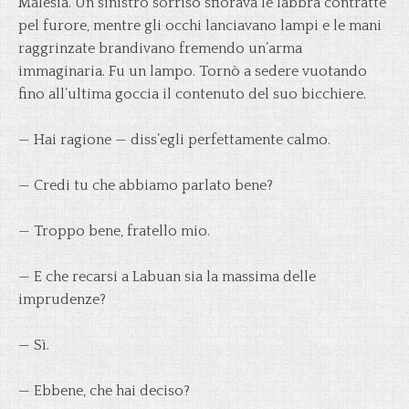
Malesia. Un sinistro sorriso sfiorava le labbra contratte
pel furore, mentre gli occhi lanciavano lampi e le mani
raggrinzate brandivano fremendo un’arma
immaginaria. Fu un lampo. Tornò a sedere vuotando
fino all’ultima goccia il contenuto del suo bicchiere.
— Hai ragione — diss’egli perfettamente calmo.
— Credi tu che abbiamo parlato bene?
— Troppo bene, fratello mio.
— E che recarsi a Labuan sia la massima delle
imprudenze?
— Sì.
— Ebbene, che hai deciso?