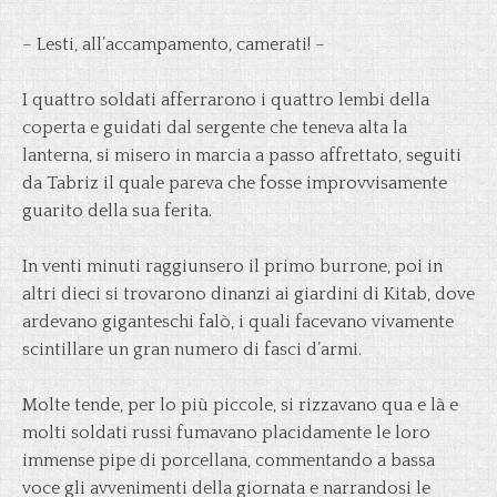
– Lesti, all’accampamento, camerati! –
I quattro soldati afferrarono i quattro lembi della
coperta e guidati dal sergente che teneva alta la
lanterna, si misero in marcia a passo affrettato, seguiti
da Tabriz il quale pareva che fosse improvvisamente
guarito della sua ferita.
In venti minuti raggiunsero il primo burrone, poi in
altri dieci si trovarono dinanzi ai giardini di Kitab, dove
ardevano giganteschi falò, i quali facevano vivamente
scintillare un gran numero di fasci d’armi.
Molte tende, per lo più piccole, si rizzavano qua e là e
molti soldati russi fumavano placidamente le loro
immense pipe di porcellana, commentando a bassa
voce gli avvenimenti della giornata e narrandosi le