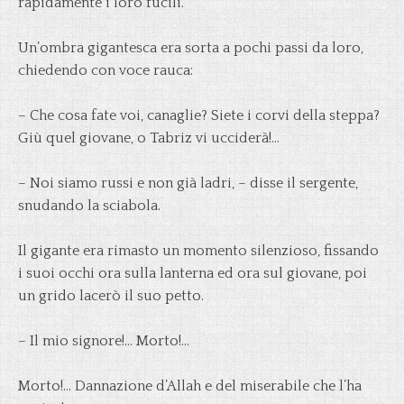
rapidamente i loro fucili.
Un’ombra gigantesca era sorta a pochi passi da loro,
chiedendo con voce rauca:
– Che cosa fate voi, canaglie? Siete i corvi della steppa?
Giù quel giovane, o Tabriz vi ucciderà!…
– Noi siamo russi e non già ladri, – disse il sergente,
snudando la sciabola.
Il gigante era rimasto un momento silenzioso, fissando
i suoi occhi ora sulla lanterna ed ora sul giovane, poi
un grido lacerò il suo petto.
– Il mio signore!… Morto!…
Morto!… Dannazione d’Allah e del miserabile che l’ha