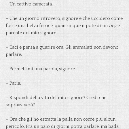
– Un cattivo camerata.
– Che un giorno ritroverò, signore e che ucciderò come
fosse una belva feroce, quantunque nipote di un
beg
e
parente del mio signore.
– Taci e pensa a guarire ora. Gli ammalati non devono
parlare.
– Permettimi una parola, signore.
– Parla.
– Rispondi della vita del mio signore? Credi che
sopravviverà?
– Ora che gli ho estratta la palla non corre più alcun
pericolo. Fra un paio di giorni potrà parlare, ma bada,