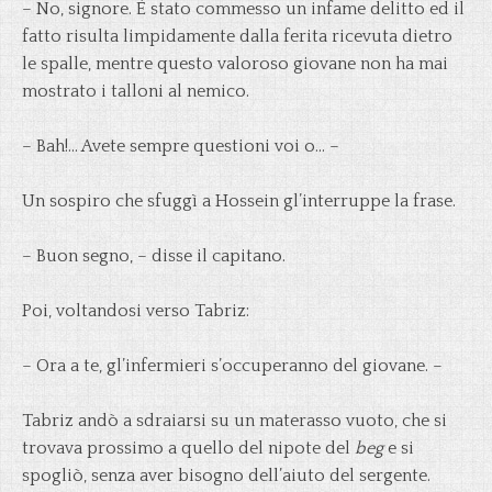
– No, signore. È stato commesso un infame delitto ed il
fatto risulta limpidamente dalla ferita ricevuta dietro
le spalle, mentre questo valoroso giovane non ha mai
mostrato i talloni al nemico.
– Bah!… Avete sempre questioni voi o… –
Un sospiro che sfuggì a Hossein gl’interruppe la frase.
– Buon segno, – disse il capitano.
Poi, voltandosi verso Tabriz:
– Ora a te, gl’infermieri s’occuperanno del giovane. –
Tabriz andò a sdraiarsi su un materasso vuoto, che si
trovava prossimo a quello del nipote del
beg
e si
spogliò, senza aver bisogno dell’aiuto del sergente.