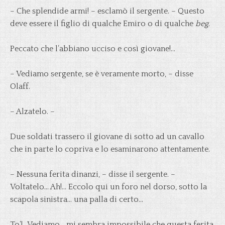
– Che splendide armi! – esclamò il sergente. – Questo
deve essere il figlio di qualche Emiro o di qualche
beg
.
Peccato che l’abbiano ucciso e così giovane!…
– Vediamo sergente, se è veramente morto, – disse
Olaff.
– Alzatelo. –
Due soldati trassero il giovane di sotto ad un cavallo
che in parte lo copriva e lo esaminarono attentamente.
– Nessuna ferita dinanzi, – disse il sergente. –
Voltatelo… Ah!… Eccolo qui un foro nel dorso, sotto la
scapola sinistra… una palla di certo…
To’!.. Vediamo… mi sembra impossibile che questa ferita