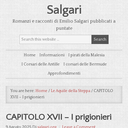
Salgari
Romanzi e racconti di Emilio Salgari pubblicati a
puntate
Home
Informazioni
I pirati della Malesia
I Corsari delle Antille
I corsari delle Bermude
Approfondimenti
You are here:
Home
/
Le Aquile della Steppa
/
CAPITOLO
XVII – I prigionieri
CAPITOLO XVII – I prigionieri
9 Agosto 2025
Di
salgari.org
Leave a Comment