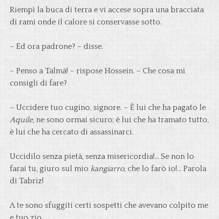
Riempì la buca di terra e vi accese sopra una bracciata
di rami onde il calore si conservasse sotto.
– Ed ora padrone? – disse.
– Penso a Talmà! – rispose Hossein. – Che cosa mi
consigli di fare?
– Uccidere tuo cugino, signore. – È lui che ha pagato le
Aquile
, ne sono ormai sicuro; è lui che ha tramato tutto,
è lui che ha cercato di assassinarci.
Uccidilo senza pietà, senza misericordia!… Se non lo
farai tu, giuro sul mio
kangiarro
, che lo farò io!… Parola
di Tabriz!
A te sono sfuggiti certi sospetti che avevano colpito me
e tuo zio.