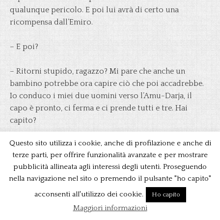
qualunque pericolo. E poi lui avrà di certo una
ricompensa dall’Emiro.
– E poi?
– Ritorni stupido, ragazzo? Mi pare che anche un
bambino potrebbe ora capire ciò che poi accadrebbe.
Io conduco i miei due uomini verso l’Amu-Darja, il
capo è pronto, ci ferma e ci prende tutti e tre. Hai
capito?
Questo sito utilizza i cookie, anche di profilazione e anche di
– Sì, Karaval.
terze parti, per offrire funzionalità avanzate e per mostrare
pubblicità allineata agli interessi degli utenti. Proseguendo
– Una volta presi ci conduce a Bukara e il colpo è fatto.
nella navigazione nel sito o premendo il pulsante "ho capito"
– Tu diverrai un gran capo.
acconsenti all'utilizzo dei cookie.
Ho capito
Maggiori informazioni
– Non ne dubito neppure, – rispose gravemente