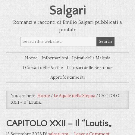
Salgari
Romanzi e racconti di Emilio Salgari pubblicati a
puntate
Home
Informazioni
I pirati della Malesia
I Corsari delle Antille
I corsari delle Bermude
Approfondimenti
You are here:
Home
/
Le Aquile della Steppa
/
CAPITOLO
XXII – Il “Loutis„
CAPITOLO XXII – Il “Loutis„
13 Settembre 2025
Di
salgari.org
Leave a Comment