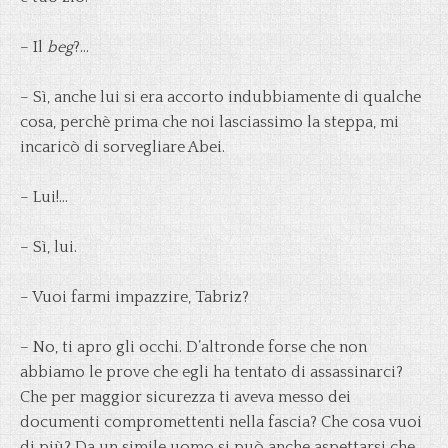
– Il
beg
?…
– Sì, anche lui si era accorto indubbiamente di qualche
cosa, perchè prima che noi lasciassimo la steppa, mi
incaricò di sorvegliare Abei.
– Lui!…
– Sì, lui.
– Vuoi farmi impazzire, Tabriz?
– No, ti apro gli occhi. D’altronde forse che non
abbiamo le prove che egli ha tentato di assassinarci?
Che per maggior sicurezza ti aveva messo dei
documenti compromettenti nella fascia? Che cosa vuoi
di più? Da un simile uomo si può anche aspettarsi che