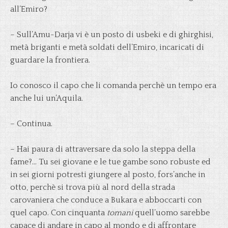
all’Emiro?
– Sull’Amu-Darja vi è un posto di usbeki e di ghirghisi,
metà briganti e metà soldati dell’Emiro, incaricati di
guardare la frontiera.
Io conosco il capo che li comanda perchè un tempo era
anche lui un’Aquila.
– Continua.
– Hai paura di attraversare da solo la steppa della
fame?… Tu sei giovane e le tue gambe sono robuste ed
in sei giorni potresti giungere al posto, fors’anche in
otto, perchè si trova più al nord della strada
carovaniera che conduce a Bukara e abboccarti con
quel capo. Con cinquanta
tomani
quell’uomo sarebbe
capace di andare in capo al mondo e di affrontare