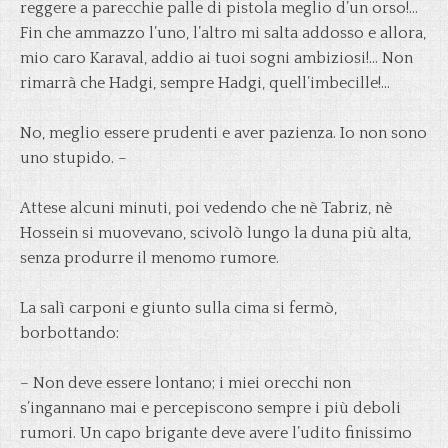
reggere a parecchie palle di pistola meglio d’un orso!…
Fin che ammazzo l’uno, l’altro mi salta addosso e allora,
mio caro Karaval, addio ai tuoi sogni ambiziosi!… Non
rimarrà che Hadgi, sempre Hadgi, quell’imbecille!…
No, meglio essere prudenti e aver pazienza. Io non sono
uno stupido. –
Attese alcuni minuti, poi vedendo che nè Tabriz, nè
Hossein si muovevano, scivolò lungo la duna più alta,
senza produrre il menomo rumore.
La salì carponi e giunto sulla cima si fermò,
borbottando:
– Non deve essere lontano; i miei orecchi non
s’ingannano mai e percepiscono sempre i più deboli
rumori. Un capo brigante deve avere l’udito finissimo