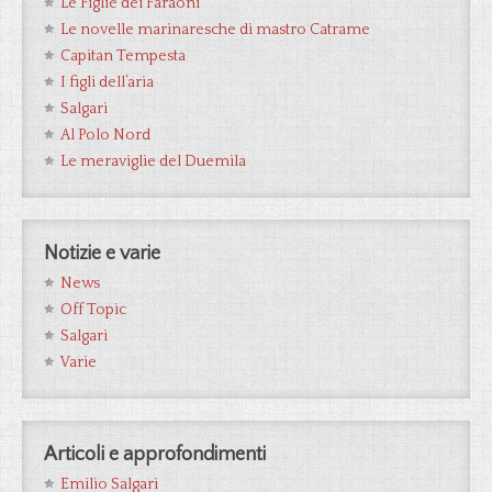
Le Figlie dei Faraoni
Le novelle marinaresche di mastro Catrame
Capitan Tempesta
I figli dell’aria
Salgari
Al Polo Nord
Le meraviglie del Duemila
Notizie e varie
News
Off Topic
Salgari
Varie
Articoli e approfondimenti
Emilio Salgari