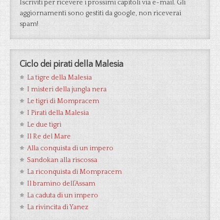
Iscriviti per ricevere i prossimi capitoli via e-mail. Gli
aggiornamenti sono gestiti da google, non riceverai
spam!
Ciclo dei pirati della Malesia
La tigre della Malesia
I misteri della jungla nera
Le tigri di Mompracem
I Pirati della Malesia
Le due tigri
Il Re del Mare
Alla conquista di un impero
Sandokan alla riscossa
La riconquista di Mompracem
Il bramino dell’Assam
La caduta di un impero
La rivincita di Yanez