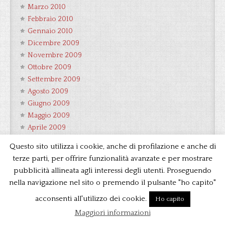
Marzo 2010
Febbraio 2010
Gennaio 2010
Dicembre 2009
Novembre 2009
Ottobre 2009
Settembre 2009
Agosto 2009
Giugno 2009
Maggio 2009
Aprile 2009
Marzo 2009
Questo sito utilizza i cookie, anche di profilazione e anche di
Febbraio 2009
terze parti, per offrire funzionalità avanzate e per mostrare
Gennaio 2009
pubblicità allineata agli interessi degli utenti. Proseguendo
Dicembre 2008
nella navigazione nel sito o premendo il pulsante "ho capito"
Novembre 2008
acconsenti all'utilizzo dei cookie.
Ho capito
Agosto 2008
Luglio 2008
Maggiori informazioni
Giugno 2008