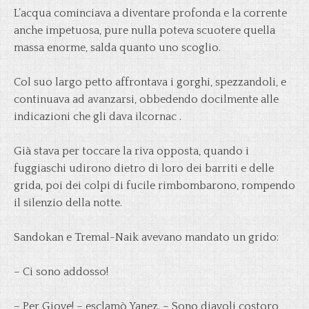
L’acqua cominciava a diventare profonda e la corrente
anche impetuosa, pure nulla poteva scuotere quella
massa enorme, salda quanto uno scoglio.
Col suo largo petto affrontava i gorghi, spezzandoli, e
continuava ad avanzarsi, obbedendo docilmente alle
indicazioni che gli dava ilcornac .
Già stava per toccare la riva opposta, quando i
fuggiaschi udirono dietro di loro dei barriti e delle
grida, poi dei colpi di fucile rimbombarono, rompendo
il silenzio della notte.
Sandokan e Tremal-Naik avevano mandato un grido:
– Ci sono addosso!
– Per Giove! – esclamò Yanez. – Sono diavoli costoro,