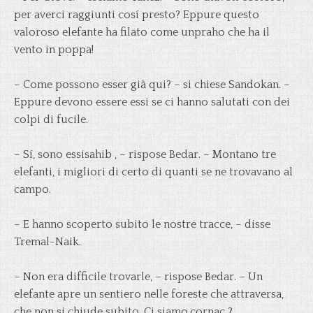
per averci raggiunti cosí presto? Eppure questo
valoroso elefante ha filato come unpraho che ha il
vento in poppa!
– Come possono esser già qui? – si chiese Sandokan. –
Eppure devono essere essi se ci hanno salutati con dei
colpi di fucile.
– Sí, sono essisahib , – rispose Bedar. – Montano tre
elefanti, i migliori di certo di quanti se ne trovavano al
campo.
– E hanno scoperto subito le nostre tracce, – disse
Tremal-Naik.
– Non era difficile trovarle, – rispose Bedar. – Un
elefante apre un sentiero nelle foreste che attraversa,
che non si chiude subito. Ci siamo,cornac ?