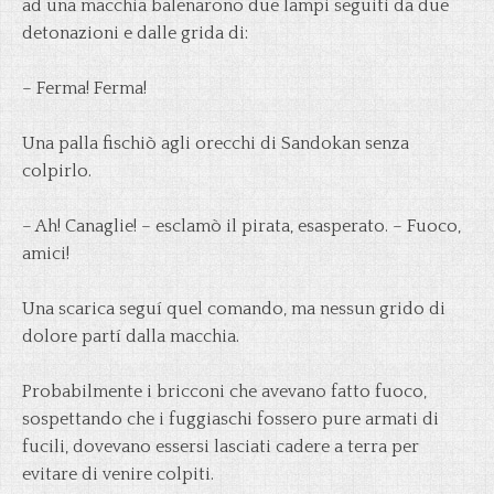
ad una macchia balenarono due lampi seguiti da due
detonazioni e dalle grida di:
– Ferma! Ferma!
Una palla fischiò agli orecchi di Sandokan senza
colpirlo.
– Ah! Canaglie! – esclamò il pirata, esasperato. – Fuoco,
amici!
Una scarica seguí quel comando, ma nessun grido di
dolore partí dalla macchia.
Probabilmente i bricconi che avevano fatto fuoco,
sospettando che i fuggiaschi fossero pure armati di
fucili, dovevano essersi lasciati cadere a terra per
evitare di venire colpiti.