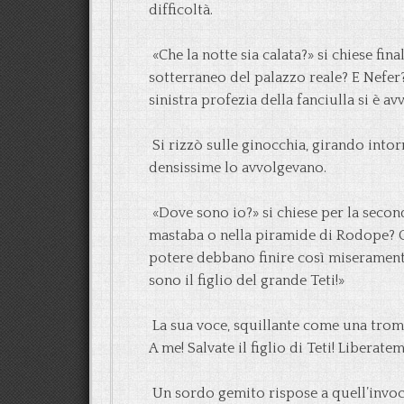
difficoltà.
«Che la notte sia calata?» si chiese fi
sotterraneo del palazzo reale? E Nefer
sinistra profezia della fanciulla si è av
Si rizzò sulle ginocchia, girando intor
densissime lo avvolgevano.
«Dove sono io?» si chiese per la secon
mastaba o nella piramide di Rodope? Che
potere debbano finire così miseramente
sono il figlio del grande Teti!»
La sua voce, squillante come una tromb
A me! Salvate il figlio di Teti! Liberatem
Un sordo gemito rispose a quell’invoc