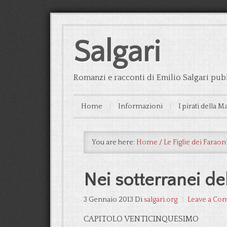
Salgari
Romanzi e racconti di Emilio Salgari pubb
Home
Informazioni
I pirati della M
You are here:
Home
/
Le Figlie dei Faraon
Nei sotterranei de
3 Gennaio 2013
Di
salgari.org
Leave a Co
CAPITOLO VENTICINQUESIMO