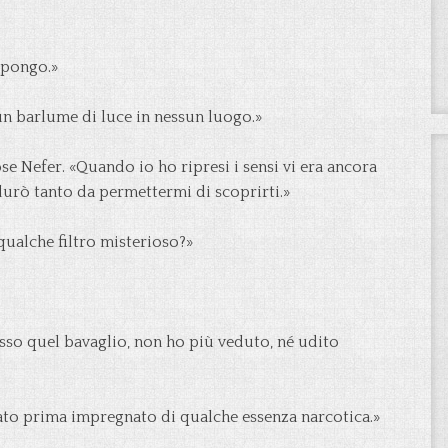
ppongo.»
un barlume di luce in nessun luogo.»
se Nefer. «Quando io ho ripresi i sensi vi era ancora
durò tanto da permettermi di scoprirti.»
qualche filtro misterioso?»
so quel bavaglio, non ho più veduto, né udito
ato prima impregnato di qualche essenza narcotica.»