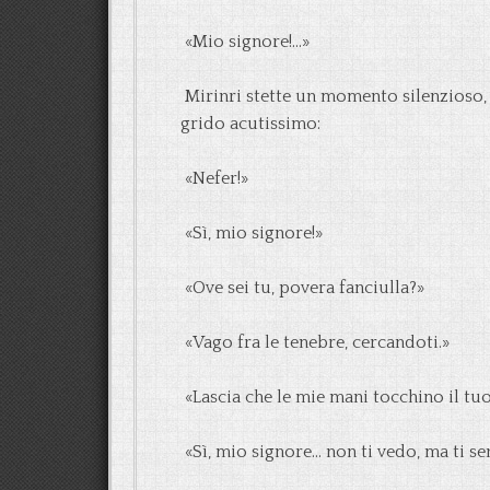
«Mio signore!…»
Mirinri stette un momento silenzioso,
grido acutissimo:
«Nefer!»
«Sì, mio signore!»
«Ove sei tu, povera fanciulla?»
«Vago fra le tenebre, cercandoti.»
«Lascia che le mie mani tocchino il tu
«Sì, mio signore… non ti vedo, ma ti se