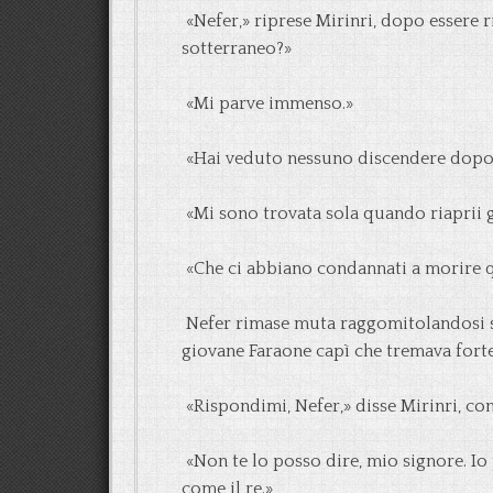
«Nefer,» riprese Mirinri, dopo essere r
sotterraneo?»
«Mi parve immenso.»
«Hai veduto nessuno discendere dopo 
«Mi sono trovata sola quando riaprii g
«Che ci abbiano condannati a morire q
Nefer rimase muta raggomitolandosi su s
giovane Faraone capì che tremava fort
«Rispondimi, Nefer,» disse Mirinri, co
«Non te lo posso dire, mio signore. I
come il re.»