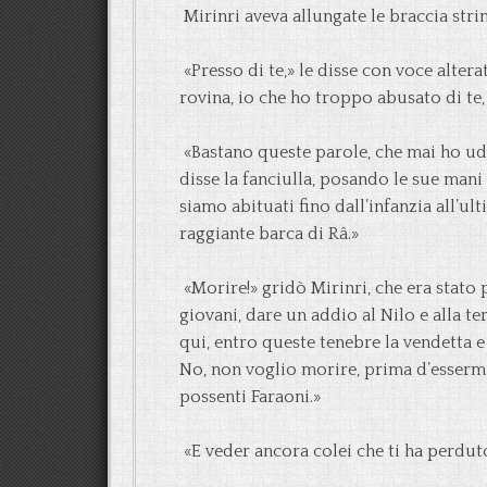
Mirinri aveva allungate le braccia stri
«Presso di te,» le disse con voce altera
rovina, io che ho troppo abusato di te
«Bastano queste parole, che mai ho udi
disse la fanciulla, posando le sue mani
siamo abituati fino dall’infanzia all’ul
raggiante barca di Râ.»
«Morire!» gridò Mirinri, che era stato 
giovani, dare un addio al Nilo e alla te
qui, entro queste tenebre la vendetta e 
No, non voglio morire, prima d’esserm
possenti Faraoni.»
«E veder ancora colei che ti ha perduto