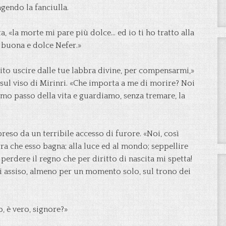
ngendo la fanciulla.
ta, «la morte mi pare più dolce… ed io ti ho tratto alla
, buona e dolce Nefer.»
to uscire dalle tue labbra divine, per compensarmi,»
 sul viso di Mirinri. «Che importa a me di morire? Noi
timo passo della vita e guardiamo, senza tremare, la
preso da un terribile accesso di furore. «Noi, così
rra che esso bagna; alla luce ed al mondo; seppellire
perdere il regno che per diritto di nascita mi spetta!
i assiso, almeno per un momento solo, sul trono dei
, è vero, signore?»