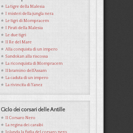
La tigre della Malesia
I misteri della jungla nera
Le tigri di Mompracem
I Pirati della Malesia
Le due tigri
Il Re del Mare
Alla conquista di un impero
Sandokan alla riscossa
La riconquista di Mompracem
Il bramino dell’Assam
La caduta di un impero
La rivincita di Yanez
Ciclo dei corsari delle Antille
Il Corsaro Nero
La regina dei caraibi
Jolanda la figlia del corsaro nero