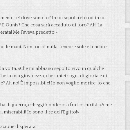
nalmente. «E dove sono io? In un sepolcreto od in un
? E Ounis? Che cosa sarà accaduto di loro? Ah! La
verata! Me l’aveva predetto!»
no le mani. Non toccò nulla, tenebre sole e tenebre
da volta. «Che mi abbiano sepolto vivo in qualche
 la mia giovinezza, che i miei sogni di gloria e di
? Ah no! È impossibile! Io non voglio morire, io che
a di guerra, echeggiò poderosa fra l’oscurità. «A me!
i, miserabili! Io sono il re dell’Egitto!»
azione disperata: