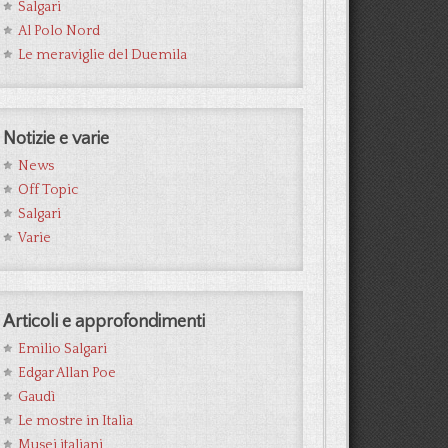
Salgari
Al Polo Nord
Le meraviglie del Duemila
Notizie e varie
News
Off Topic
Salgari
Varie
Articoli e approfondimenti
Emilio Salgari
Edgar Allan Poe
Gaudì
Le mostre in Italia
Musei italiani