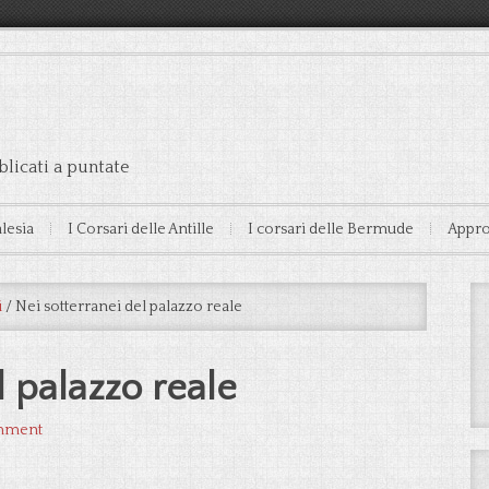
licati a puntate
alesia
I Corsari delle Antille
I corsari delle Bermude
Appro
i
/
Nei sotterranei del palazzo reale
l palazzo reale
mment