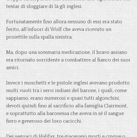
tentar di sloggiare di là gli inglesi.
Fortunatamente fino allora nessuno di essi era stato
ferito, all’infuori di Wolf che aveva ricevuto un
proiettile sulla spalla sinistra.
Ma, dopo una sommaria medicazione, il bravo assiano
era ritornato sorridente a combattere al fianco dei suoi
amici.
Invece i moschetti e le pistole inglesi avevano prodotto
molti vuoti tra i servi indiani del barone, i quali, come
sappiamo, erano numerosi e quasi tutti algonchini,
devoti quindi fino al sacrificio alla famiglia Clairmont,
e soprattutto alla baronessa che aveva in sé il sangue
fiero e generoso dei loro cacicchi.
Dei seguaci di Halifax, tre giacevano morti e cinque o