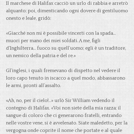
Il marchese di Halifax cacciò un urlo di rabbia e arretrò
alquanto; poi, dimenticando ogni dovere di gentiluomo
onesto e leale, gridò:
«Giacché non mi è possibile vincerti con la spada…
muori per mano dei miei soldati. A me, figli
d’Inghilterra… fuoco su quell’uomo; egli è un traditore,
un nemico della patria e del re.»
Gl’inglesi, i quali fremevano di dispetto nel vedere il
loro capo tenuto in iscacco a quel modo, abbassarono
le armi, pronti all’assalto.
«Ah, no, per il cielo!…» urlò Sir William vedendo il
contegno di Halifax. «Voi non siete della mia razza; il
sangue di coloro che ci generarono fratelli, entrando
nelle vostre vene, si è avvelenato. Siate maledetto, per la
vergogna onde coprite il nome che portate e al quale