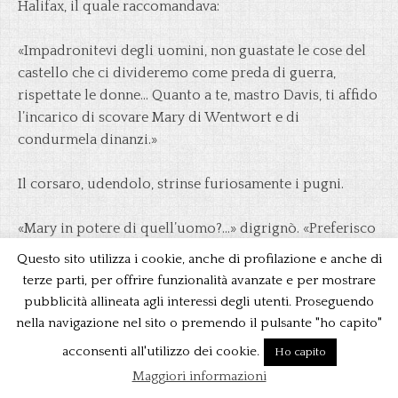
Halifax, il quale raccomandava:
«Impadronitevi degli uomini, non guastate le cose del
castello che ci divideremo come preda di guerra,
rispettate le donne… Quanto a te, mastro Davis, ti affido
l’incarico di scovare Mary di Wentwort e di
condurmela dinanzi.»
Il corsaro, udendolo, strinse furiosamente i pugni.
«Mary in potere di quell’uomo?…» digrignò. «Preferisco
mille volte vederla morta ai miei piedi.»
Questo sito utilizza i cookie, anche di profilazione e anche di
terze parti, per offrire funzionalità avanzate e per mostrare
«Io non ho ancora perduta la speranza di salvarci tutti,»
pubblicità allineata agli interessi degli utenti. Proseguendo
disse Enrico.
nella navigazione nel sito o premendo il pulsante "ho capito"
acconsenti all'utilizzo dei cookie.
Ho capito
«È tempo di agire?»
Maggiori informazioni