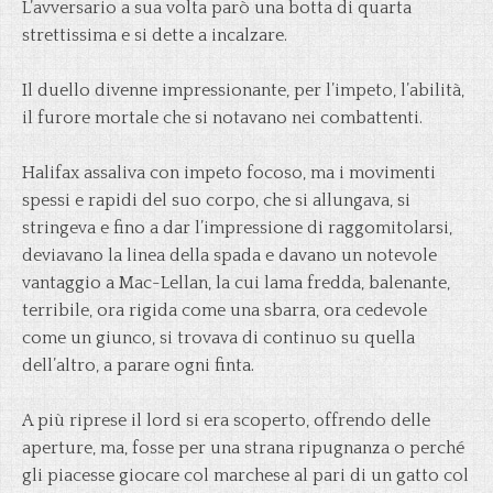
L’avversario a sua volta parò una botta di quarta
strettissima e si dette a incalzare.
Il duello divenne impressionante, per l’impeto, l’abilità,
il furore mortale che si notavano nei combattenti.
Halifax assaliva con impeto focoso, ma i movimenti
spessi e rapidi del suo corpo, che si allungava, si
stringeva e fino a dar l’impressione di raggomitolarsi,
deviavano la linea della spada e davano un notevole
vantaggio a Mac-Lellan, la cui lama fredda, balenante,
terribile, ora rigida come una sbarra, ora cedevole
come un giunco, si trovava di continuo su quella
dell’altro, a parare ogni finta.
A più riprese il lord si era scoperto, offrendo delle
aperture, ma, fosse per una strana ripugnanza o perché
gli piacesse giocare col marchese al pari di un gatto col