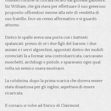
Udendo l’ordine di ritirata recato dal giovane gabbiere,
Sir William, che già stava per effettuare il suo generoso
proposito offrendosi inerme alla sete di vendetta di
suo fratello, fece un cenno affermativo e si guardò
attorno.
Dietro le spalle aveva una porta con i battenti
spalancati; presso di sé i due figli del barone, i due
assiani e i servi algonchini, appostati dietro dei mobili
rovesciati là a formar una controbarricata, caricavano
moschetti, archibugi e pistole, e sparavano ogni qual
volta un nemico osava mostrarsi.
La colubrina, dopo la prima scarica che doveva essere
stata disastrosa per gli inglesi, aspettava di essere
ricaricata.
Il corsaro si volse ad Enrico di Clairmont.