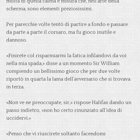
molta di quella calma e misura che, nell’arte della
scherma, sono elementi preziosissimi.
Per parecchie volte tentò di partire a fondo e passare
da parte a parte il corsaro, ma fu gioco inutile e
dannoso.
«Finirete col risparmiarmi la fatica infilandovi da voi
nella mia spada,» disse a un momento Sir William
compiendo un bellissimo gioco che per due volte
riportò in quarta la lama dell’avversario che si trovava
in terza.
«Non ve ne preoccupate, sir,» rispose Halifax dando un
passo indietro, «non ho certo rinunziato all’idea di
uccidervi.»
«Penso che vi riuscirete soltanto facendomi