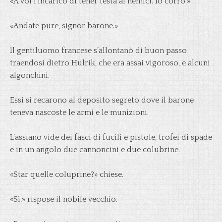
«A voi l’incarico di tener testa ai nemici. Io corro.»
«Andate pure, signor barone.»
Il gentiluomo francese s’allontanò di buon passo
traendosi dietro Hulrik, che era assai vigoroso, e alcuni
algonchini.
Essi si recarono al deposito segreto dove il barone
teneva nascoste le armi e le munizioni.
L’assiano vide dei fasci di fucili e pistole, trofei di spade
e in un angolo due cannoncini e due colubrine.
«Star quelle coluprine?» chiese.
«Sì,» rispose il nobile vecchio.