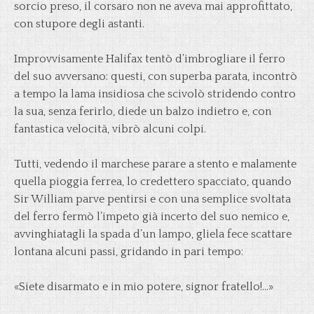
sorcio preso, il corsaro non ne aveva mai approfittato,
con stupore degli astanti.
Improvvisamente Halifax tentò d’imbrogliare il ferro
del suo avversano: questi, con superba parata, incontrò
a tempo la lama insidiosa che scivolò stridendo contro
la sua, senza ferirlo, diede un balzo indietro e, con
fantastica velocità, vibrò alcuni colpi.
Tutti, vedendo il marchese parare a stento e malamente
quella pioggia ferrea, lo credettero spacciato, quando
Sir William parve pentirsi e con una semplice svoltata
del ferro fermò l’impeto già incerto del suo nemico e,
avvinghiatagli la spada d’un lampo, gliela fece scattare
lontana alcuni passi, gridando in pari tempo:
«Siete disarmato e in mio potere, signor fratello!…»