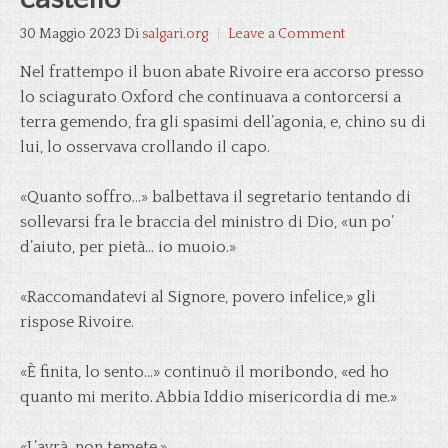
30 Maggio 2023
Di
salgari.org
Leave a Comment
Nel frattempo il buon abate Rivoire era accorso presso
lo sciagurato Oxford che continuava a contorcersi a
terra gemendo, fra gli spasimi dell’agonia, e, chino su di
lui, lo osservava crollando il capo.
«Quanto soffro…» balbettava il segretario tentando di
sollevarsi fra le braccia del ministro di Dio, «un po’
d’aiuto, per pietà… io muoio.»
«Raccomandatevi al Signore, povero infelice,» gli
rispose Rivoire.
«È finita, lo sento…» continuò il moribondo, «ed ho
quanto mi merito. Abbia Iddio misericordia di me.»
«L’avrà, non temete.»