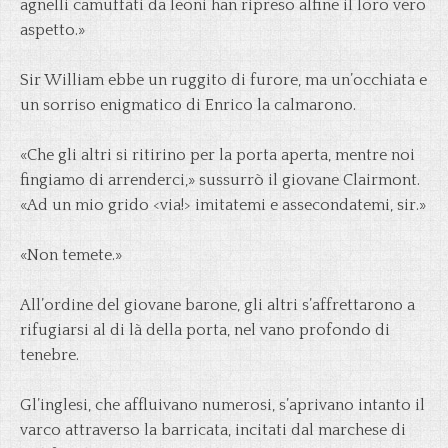
agnelli camuffati da leoni han ripreso alfine il loro vero
aspetto.»
Sir William ebbe un ruggito di furore, ma un’occhiata e
un sorriso enigmatico di Enrico la calmarono.
«Che gli altri si ritirino per la porta aperta, mentre noi
fingiamo di arrenderci,» sussurrò il giovane Clairmont.
«Ad un mio grido <via!> imitatemi e assecondatemi, sir.»
«Non temete.»
All’ordine del giovane barone, gli altri s’affrettarono a
rifugiarsi al di là della porta, nel vano profondo di
tenebre.
Gl’inglesi, che affluivano numerosi, s’aprivano intanto il
varco attraverso la barricata, incitati dal marchese di