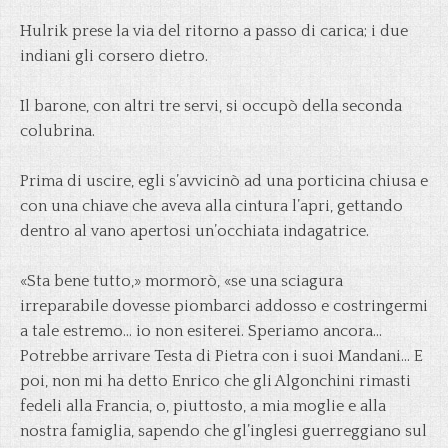
Hulrik prese la via del ritorno a passo di carica; i due
indiani gli corsero dietro.
Il barone, con altri tre servi, si occupò della seconda
colubrina.
Prima di uscire, egli s’avvicinò ad una porticina chiusa e
con una chiave che aveva alla cintura l’apri, gettando
dentro al vano apertosi un’occhiata indagatrice.
«Sta bene tutto,» mormorò, «se una sciagura
irreparabile dovesse piombarci addosso e costringermi
a tale estremo… io non esiterei. Speriamo ancora…
Potrebbe arrivare Testa di Pietra con i suoi Mandani… E
poi, non mi ha detto Enrico che gli Algonchini rimasti
fedeli alla Francia, o, piuttosto, a mia moglie e alla
nostra famiglia, sapendo che gl’inglesi guerreggiano sul