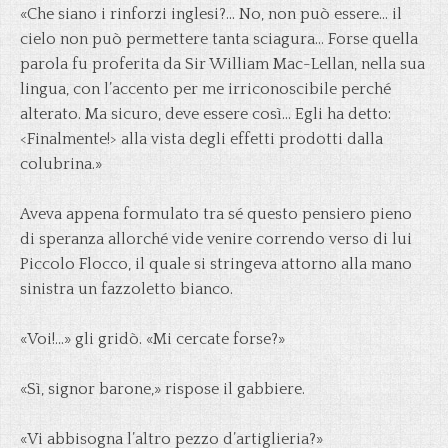
«Che siano i rinforzi inglesi?… No, non può essere… il
cielo non può permettere tanta sciagura… Forse quella
parola fu proferita da Sir William Mac-Lellan, nella sua
lingua, con l’accento per me irriconoscibile perché
alterato. Ma sicuro, deve essere così… Egli ha detto:
<Finalmente!> alla vista degli effetti prodotti dalla
colubrina.»
Aveva appena formulato tra sé questo pensiero pieno
di speranza allorché vide venire correndo verso di lui
Piccolo Flocco, il quale si stringeva attorno alla mano
sinistra un fazzoletto bianco.
«Voi!…» gli gridò. «Mi cercate forse?»
«Sì, signor barone,» rispose il gabbiere.
«Vi abbisogna l’altro pezzo d’artiglieria?»