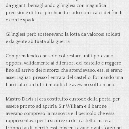
da giganti bersagliando gl’inglesi con magnifica
precisione di tiro, picchiando sodo con i calci dei fucili
e con le spade.
Gl’inglesi però sostenevano la lotta da valorosi soldati
e da gente abituata alla guerra.
Comprendendo che solo col restare uniti potevano
opporsi validamente ai difensori del castello e reggere
fino all’arrivo dei rinforzi che attendevano, essi si erano
asserragliati presso l’entrata del castello, formando una
barricata con tutti i mobili che avevano sotto mano.
Mastro Davis si era costituito custode della porta, per
essere pronto ad aprirla. Sir William e il barone
avevano compreso la manovra e il pericolo che essa
rappresentava per la sicurezza del castello: ma era
troppo tardi, perciò essi concentravano ogni sforzo nel