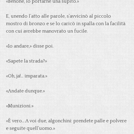
«Benone, io portarne una supito.»
E, unendo l’atto alle parole, s’avvicinò al piccolo
mostro di bronzo e se lo caricò in spalla con la facilità
con cui avrebbe manovrato un fucile.
«Io andare,» disse poi.
«Sapete la strada?»
«Oh, ja!… imparata.»
«Andate dunque.»
«Munizioni.»
«È vero… A voi due, algonchini: prendete palle e polvere
e seguite quell’uomo.»