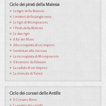
Ciclo dei pirati della Malesia
La tigre della Malesia
I misteri della jungla nera
Le tigri di Mompracem
I Pirati della Malesia
Le due tigri
Il Re del Mare
Alla conquista di un impero
Sandokan alla riscossa
La riconquista di Mompracem
Il bramino dell’Assam
La caduta di un impero
La rivincita di Yanez
Ciclo dei corsari delle Antille
Il Corsaro Nero
La regina dei caraibi