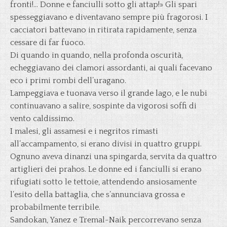
fronti!… Donne e fanciulli sotto gli attap!» Gli spari
spesseggiavano e diventavano sempre più fragorosi. I
cacciatori battevano in ritirata rapidamente, senza
cessare di far fuoco.
Di quando in quando, nella profonda oscurità,
echeggiavano dei clamori assordanti, ai quali facevano
eco i primi rombi dell’uragano.
Lampeggiava e tuonava verso il grande lago, e le nubi
continuavano a salire, sospinte da vigorosi soffi di
vento caldissimo.
I malesi, gli assamesi e i negritos rimasti
all’accampamento, si erano divisi in quattro gruppi.
Ognuno aveva dinanzi una spingarda, servita da quattro
artiglieri dei prahos. Le donne ed i fanciulli si erano
rifugiati sotto le tettoie, attendendo ansiosamente
l’esito della battaglia, che s’annunciava grossa e
probabilmente terribile.
Sandokan, Yanez e Tremal-Naik percorrevano senza