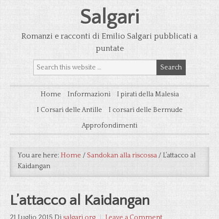
Salgari
Romanzi e racconti di Emilio Salgari pubblicati a
puntate
Home
Informazioni
I pirati della Malesia
I Corsari delle Antille
I corsari delle Bermude
Approfondimenti
You are here:
Home
/
Sandokan alla riscossa
/
L’attacco al
Kaidangan
L’attacco al Kaidangan
21 Luglio 2015
Di
salgari.org
Leave a Comment