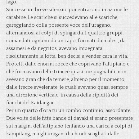
lago.
Successe un breve silenzio, poi entrarono in azione le
carabine. Le scariche si succedevano alle scariche,
gareggiando colla possente voce dell’uragano,
alternandosi ai colpi di spingarda. I quattro gruppi,
comandati ognuno da un capo, formati da malesi, da
assamesi e da negritos, avevano impegnata
risolutamente la lotta, ben decisi a vender cara la vita.
Protetti dalle enormi rocce che coprivano l’altipiano e
che formavano delle trincee quasi inespugnabili, non
avevano gran che da temere, almeno per il momento,
dalle frecce avvelenate, le quali avevano quasi sempre
una direzione verticale, in causa della ripidità dei
fianchi del Kaidangan.
Per un quarto d’ora fu un rombo continuo, assordante.
Due volte delle fitte bande di dayaki si erano presentate
sui margini dell’altipiano tentando una carica a colpi di
kampilang, ma gli uragani di chiodi scagliati dalle