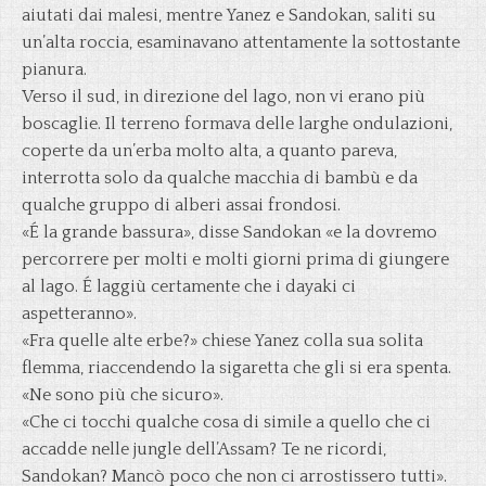
aiutati dai malesi, mentre Yanez e Sandokan, saliti su
un’alta roccia, esaminavano attentamente la sottostante
pianura.
Verso il sud, in direzione del lago, non vi erano più
boscaglie. Il terreno formava delle larghe ondulazioni,
coperte da un’erba molto alta, a quanto pareva,
interrotta solo da qualche macchia di bambù e da
qualche gruppo di alberi assai frondosi.
«É la grande bassura», disse Sandokan «e la dovremo
percorrere per molti e molti giorni prima di giungere
al lago. É laggiù certamente che i dayaki ci
aspetteranno».
«Fra quelle alte erbe?» chiese Yanez colla sua solita
flemma, riaccendendo la sigaretta che gli si era spenta.
«Ne sono più che sicuro».
«Che ci tocchi qualche cosa di simile a quello che ci
accadde nelle jungle dell’Assam? Te ne ricordi,
Sandokan? Mancò poco che non ci arrostissero tutti».