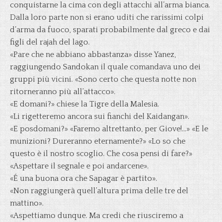
conquistarne la cima con degli attacchi all’arma bianca.
Dalla loro parte non si erano uditi che rarissimi colpi
d’arma da fuoco, sparati probabilmente dal greco e dai
figli del rajah del lago.
«Pare che ne abbiano abbastanza» disse Yanez,
raggiungendo Sandokan il quale comandava uno dei
gruppi più vicini. «Sono certo che questa notte non
ritorneranno più all’attacco».
«E domani?» chiese la Tigre della Malesia.
«Li rigetteremo ancora sui fianchi del Kaidangan».
«E posdomani?» «Faremo altrettanto, per Giove!…» «E le
munizioni? Dureranno eternamente?» «Lo so che
questo è il nostro scoglio. Che cosa pensi di fare?»
«Aspettare il segnale e poi andarcene».
«É una buona ora che Sapagar è partito».
«Non raggiungerà quell’altura prima delle tre del
mattino».
«Aspettiamo dunque. Ma credi che riusciremo a