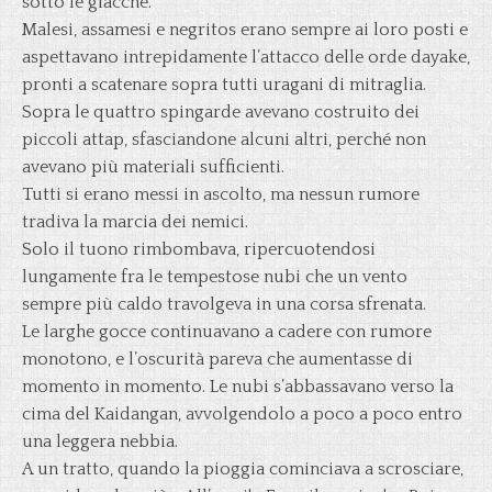
sotto le giacche.
Malesi, assamesi e negritos erano sempre ai loro posti e
aspettavano intrepidamente l’attacco delle orde dayake,
pronti a scatenare sopra tutti uragani di mitraglia.
Sopra le quattro spingarde avevano costruito dei
piccoli attap, sfasciandone alcuni altri, perché non
avevano più materiali sufficienti.
Tutti si erano messi in ascolto, ma nessun rumore
tradiva la marcia dei nemici.
Solo il tuono rimbombava, ripercuotendosi
lungamente fra le tempestose nubi che un vento
sempre più caldo travolgeva in una corsa sfrenata.
Le larghe gocce continuavano a cadere con rumore
monotono, e l’oscurità pareva che aumentasse di
momento in momento. Le nubi s’abbassavano verso la
cima del Kaidangan, avvolgendolo a poco a poco entro
una leggera nebbia.
A un tratto, quando la pioggia cominciava a scrosciare,