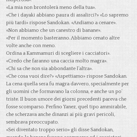
«La mia non brontolerà meno della tua».
«Che i dayaki abbiano paura di assalirci?» «Lo sapremo
più tardi» rispose Sandokan. «Andiamo a cenare».
«Non abbiamo che un canestro di banane».
«Per il momento basteranno. Abbiamo cenato altre
volte anche con meno.
Ordina a Kammamuri di scegliere i cacciatori».
«Credo che faranno una caccia molto magra».
«Chi sa che non sia abbondante l’altra».
«Che cosa vuoi dire?» «Aspettiamo» rispose Sandokan.
La cena quella sera fu magra davvero, specialmente per
gli uomini che formavano la colonna, e anche un po’
triste. Il buon umore dei giorni precedenti pareva che
fosse scomparso. Perfino Yanez, quel tipo ammirabile,
che scherzava anche dinanzi ai più gravi pericoli,
sembrava preoccupato.
«Sei diventato troppo serio» gli disse Sandokan,