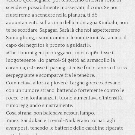
veduto quel segnale, poi tenteremo a nostra volta di
scendere, possibilmente inosservati, il cono. Se noi
riusciremo a scendere nella pianura, ti dò
appuntamento sulla cima della montagna Kinibalu, non
te ne scordare, Sapagar. Sarà là che noi aspetteremo
Sambigliong, i suoi uomini e le munizioni. Va’, amico: il
capo dei negritos è pronto a guidarti».
«Che i buoni geni proteggano i miei capi!» disse il
luogotenente. «Io parto!» Si gettò ad armacollo la
carabina, estrasse il parang, si mise fra le labbra il kriss
serpeggiante e scomparve fra le tenebre.
Cominciava allora a piovere. Larghe gocce cadevano
con un rumore strano, battendo fortemente contro le
rocce, e in lontananza il tuono aumentava d’intensità,
rumoreggiando sinistramente.
Cosa strana: non balenava nessun lampo.
Yanez, Sandokan e Tremal-Naik erano tornati agli
avamposti tenendo le batterie delle carabine riparate