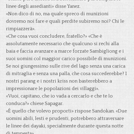
linee degli assedianti» disse Yanez.
«Non dico di no, ma quale spreco di munizioni
dovremo noi fare e quali perdite subiremo noi? Chi le
rimpiazzerà».
«Che cosa vuoi concludere, fratello?» «Che è
assolutamente necessario che qualcuno si rechi alla
baia e faccia avanzare a marce forzate Sambigliong e i
suoi uomini col maggior carico possibile di munizioni.
Se noi giungessimo sulle rive del lago senza una carica
di mitraglia e senza una palla, che cosa succederebbe? I
nostri parang e i nostri kriss non basterebbero a
impressionare le popolazioni dei villaggi».
«Vuoi, capitano, che io vada a cercarlo e che te lo
conduca?» chiese Sapagar.
«É quello che volevo proporti» rispose Sandokan. «Due
uomini abili, lesti e prudenti, potrebbero attraversare
le linee dei dayaki, specialmente durante questa notte
di tempesta».