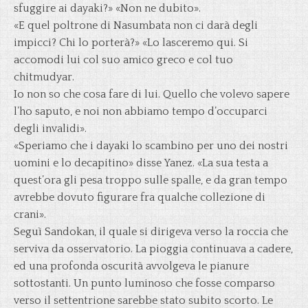
sfuggire ai dayaki?» «Non ne dubito».
«E quel poltrone di Nasumbata non ci darà degli
impicci? Chi lo porterà?» «Lo lasceremo qui. Si
accomodi lui col suo amico greco e col tuo
chitmudyar.
Io non so che cosa fare di lui. Quello che volevo sapere
l’ho saputo, e noi non abbiamo tempo d’occuparci
degli invalidi».
«Speriamo che i dayaki lo scambino per uno dei nostri
uomini e lo decapitino» disse Yanez. «La sua testa a
quest’ora gli pesa troppo sulle spalle, e da gran tempo
avrebbe dovuto figurare fra qualche collezione di
crani».
Seguì Sandokan, il quale si dirigeva verso la roccia che
serviva da osservatorio. La pioggia continuava a cadere,
ed una profonda oscurità avvolgeva le pianure
sottostanti. Un punto luminoso che fosse comparso
verso il settentrione sarebbe stato subito scorto. Le