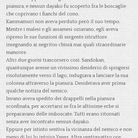
pianura, e nessun dayako fu scoperto fra le boscaglie
che coprivano i fianchi del cono.
Kammamuri non aveva perduto però il suo tempo.
Mentre i malesi e gli assamesi oziavano, egli aveva
ripreso le sue funzioni di sergente istruttore
insegnando ai negritos chissà mai quali straordinarie
manovre.
Altri due giorni trascorsero così. Sandokan,
quantunque avesse un vivissimo desiderio di spingersi
risolutamente verso il lago, indugiava a lanciare la sua
colonna attraverso la pianura. Desiderava aver prima
qualche notizia del nemico.
Invano aveva spedito dei drappelli nella pianura
sconfinata, per accertarsi se fra le altissime erbe si
preparavano delle imboscate. Tutti erano ritornati
senza aver incontrato nessun dayako.
Eppure per istinto sentiva la vicinanza del nemico e non
meno di lui lo intuiva Yanez. Altre ventiquattro ore