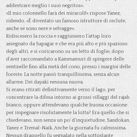
addestrare meglio i suoi negritos».
«Il mio colonnello farà dei miracoli!» rispose Yanez,
ridendo. «É diventato un famoso istruttore di reclute,
anche se sono nere e selvagge».
Ridiscesero la roccia e raggiunsero l’attap loro
assegnato da Sapagar e che era più alto e più spazioso
degli altri, e si coricarono su un letto di foglie, dopo
d’aver raccomandato a Kammamuri di spingere delle
sentinelle fino alla metà del cono, presso i margini delle
foreste. La notte passò tranquillissima, senza alcun
allarme. Dei dayaki nessuna nuova.
Si erano ritirati definitivamente verso il lago, per
concentrare la difesa intorno ai grossi villaggi del rajah
bianco, oppure attendevano qualche buona occasione
per impegnare risolutamente la lotta? Era quello che si
chiedevano, non senza un po’ d’inquietudine, Sandokan,
Yanez e Tremal-Naik. Anche la giornata fu calmissima.
Nessun drappello fu segnalato nella sottostante