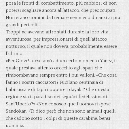
posa le fronti di combattimento, più rabbiosi di non
potersi scagliare ancora all’attacco, che preoccupati.
Non erano uomini da tremare nemmeno dinanzi ai più
grandi pericoli.
Troppi ne avevano affrontati durante la loro vita
avventurosa, per impressionarsi di quell’attacco
notturno, il quale non doveva, probabilmente, essere
l’ultimo.
«Per Giove!…» esclamò ad un certo momento Yanez, il
quale prestava attento orecchio agli spari che
rimbombavano sempre entro i bui valloni. «Che cosa
fanno i nostri cacciatori? Fucilano centinaia di
babirussa e di tapiri oppure i dayaki? Che questa
regione sia il paradiso dei seguàci fedelissimi di
Sant’Uberto?» «Non conosco quell’uomo» rispose
Sandokan. «Ti dico però che non sono animali quelli
che cadono sotto i colpi di queste carabine, bensì
uomini».