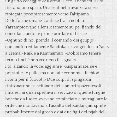
un grido echeggiò: «All’armi!… Ecco il nemico!…» Poi
risuonò uno sparo. Una sentinella avanzata si era
ripiegata precipitosamente verso l’altipiano.
Delle forme umane, confuse fra la nebbia,
s’arrampicavano silenziosamente su pei fianchi del
cono, lanciando le prime bordate di frecce.
«Ognuno di noi prenda il comando dei gruppi!»
comandò freddamente Sandokan, rivolgendosi a Yanez,
a Tremal-Naik e a Kammamuri. «Dobbiamo tenere
fermo finché non vedremo il segnale».
Poi, alzando la voce, aggiunse: «Risparmiate, se è
possibile, le palle, ma non fate economia di chiodi.
Pronti per il fuoco!…» Due colpi di spingarda
rintronarono, suscitando dei clamori spaventevoli.
I malesi, ai quali spettava il servizio di quelle lunghe
bocche da fuoco, avevano cominciato a mitragliare le
orde che montavano all’assalto del Kaidangan, spinte
probabilmente dal greco e dai due figli del rajah del