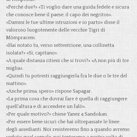
«Perché due?» «Ti voglio dare una guida fedele e sicura
che conosce bene il paese: il capo dei negritos».
«Dammi le tue ultime istruzioni e io parto» disse il
valoroso luogotenente delle vecchie Tigri di
Mòmpracem.
«Hai notato tu, verso settentrione, una collinetta
isolata?» «Sì, capitano».
«A quale distanza ritieni che si trovi?» «A non più di tre
miglia».
«Quindi tu potresti raggiungerla fra le due o le tre del
mattino».
«Anche prima, spero» rispose Sapagar.
«La prima cosa che dovrai fare è quella di raggiungere
quell’altura e di accendere un falò».
«Per quale motivo?» chiese Yanez a Sandokan.
«Per essere bene sicuri che hai oltrepassate le linee
degli assedianti. Noi resisteremo fino a quando avremo