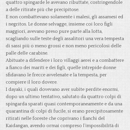
quattro spingarde le avevano ributtate, costringendole
a delle ritirate più che precipitose.
E non combattevano solamente i malesi, gli assamesi ed
i negritos. Le donne selvagge, insieme coi loro figli
maggiori, avevano preso pure parte alla lotta,
scagliando sulle teste degli assalitori una vera tempesta
di sassi più o meno grossi e non meno pericolosi delle
palle delle carabine.
Abituate a difendere i loro villaggi aerei e a combattere
a fianco dei mariti e dei figli, quelle intrepide donne
sfidavano le frecce avvelenate e la tempesta, per
compiere il loro dovere.
I dayaki, i quali dovevano aver subìte perdite enormi,
dopo un ultimo tentativo, salutato da quattro colpi di
spingarda sparati quasi contemporaneamente e da una
quarantina di colpi di fucile, si erano precipitosamente
ritirati nelle foreste che coprivano i fianchi del
Kaidangan, avendo ormai compreso l’impossibilità di