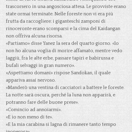
trascorsero in una angosciosa attesa. Le provviste erano
state ormai terminate. Nelle foreste non vi era più
frutta da raccogliere; i giganteschi zamponi di
rinoceronte erano scomparsi e la cima del Kaidangan
non offriva alcuna risorsa.
«Partiamo» disse Yanez la sera del quarto giorno. «Io
non ho alcuna voglia di morire affamato, mentre vedo
laggiù, fra le alte erbe, passare tapiri e babirussa e
bufali selvaggi in gran numero».
«Aspettiamo domani» rispose Sandokan, il quale
appariva assai nervoso.
«Manderò una ventina di cacciatori a battere le foreste.
La notte sarà oscura, perché la luna non apparirà, e
potranno fare delle buone prese».
«Comincio ad annoiarmi».
«E io non meno di te».
«E la mia carabina si lagna di rimanere tanto tempo
inoperosa».