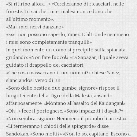
«Si ritirino allora!…» «Cercheranno di ricacciarli nelle
foreste. Tu sai che i miei malesi non cedono che
all’ultimo momento».
«Ma i miei nervi danzano».
«Essi non possono saperlo, Yanez. D’altronde nemmeno
i miei sono completamente tranquilli».
In quel momento un uomo si precipitò sulla spianata,
gridando: «Non fate fuoco!» Era Sapagar, il quale aveva
guidato il drappello dei cacciatori.
«Che cosa massacrano i tuoi uomini?» chiese Yanez,
slanciandosi verso di lui.
«Sono delle bestie a due gambe, signore» rispose il
luogotenente della Tigre della Malesia, ansando
affannosamente. «Mòntano all’assalto del Kaidangan!»
«Oh!…» fece il portoghese. «Sono impazziti i dayaki?»
«Non sembra, signore. Nemmeno il piombo li arresta».
«Li fermeranno i chiodi delle spingarde» disse
Sandokan. «Sono molti?» «Non lo so, capitano. Escono a