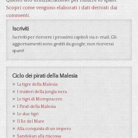
Questo sito utilizza Akismet per ridurre lo spam.
Scopri come vengono elaborati i dati derivati dai
commenti
.
Iscriviti
Iscriviti per ricevere i prossimi capitoli via e-mail. Gli
aggiornamenti sono gestiti da google, non riceverai
spam!
Ciclo dei pirati della Malesia
La tigre della Malesia
I misteri della jungla nera
Le tigri di Mompracem
I Pirati della Malesia
Le due tigri
Il Re del Mare
Alla conquista di un impero
Sandokan alla riscossa