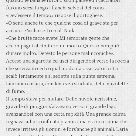
quando le banane furono scomparse ed i cacciatori
furono scesi lungo i fianchi selvosi del cono.
«Dev’essere il tempo» rispose il portoghese.
«O senti anche tu che qualche cosa di grave sta per
accadere?» chiese Tremal-Naik.
«Che brutte facce avete! Mi sembrate gente che
accompagni al cimitero un morto. Questo non può
durare molto. Detesto le persone malinconiche».
Accese una sigaretta ed uscì dirigendosi verso la roccia
che serviva in certo qual modo da osservatorio. La
scalò lentamente e si sedette sulla punta estrema,
lanciando in aria, con lentezza studiata, delle nuvolette
di fumo.
Il tempo stava per mutare. Delle nuvole nerissime,
gravide di pioggia, s’alzavano verso il grande lago,
avanzandosi con una certa rapidità. Una grande calma
regnava sulla sconfinata pianura, ma era una calma che
invece irritava gli uomini e fors’anche gli animali. L’aria