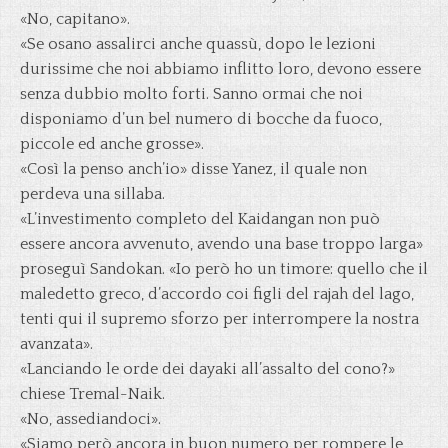
«No, capitano».
«Se osano assalirci anche quassù, dopo le lezioni
durissime che noi abbiamo inflitto loro, devono essere
senza dubbio molto forti. Sanno ormai che noi
disponiamo d’un bel numero di bocche da fuoco,
piccole ed anche grosse».
«Così la penso anch’io» disse Yanez, il quale non
perdeva una sillaba.
«L’investimento completo del Kaidangan non può
essere ancora avvenuto, avendo una base troppo larga»
proseguì Sandokan. «Io però ho un timore: quello che il
maledetto greco, d’accordo coi figli del rajah del lago,
tenti qui il supremo sforzo per interrompere la nostra
avanzata».
«Lanciando le orde dei dayaki all’assalto del cono?»
chiese Tremal-Naik.
«No, assediandoci».
«Siamo però ancora in buon numero per rompere le