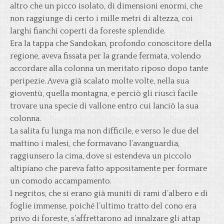
altro che un picco isolato, di dimensioni enormi, che
non raggiunge di certo i mille metri di altezza, coi
larghi fianchi coperti da foreste splendide.
Era la tappa che Sandokan, profondo conoscitore della
regione, aveva fissata per la grande fermata, volendo
accordare alla colonna un meritato riposo dopo tante
peripezie. Aveva già scalato molte volte, nella sua
gioventù, quella montagna, e perciò gli riuscì facile
trovare una specie di vallone entro cui lanciò la sua
colonna.
La salita fu lunga ma non difficile, e verso le due del
mattino i malesi, che formavano l’avanguardia,
raggiunsero la cima, dove si estendeva un piccolo
altipiano che pareva fatto appositamente per formare
un comodo accampamento.
I negritos, che si erano già muniti di rami d’albero e di
foglie immense, poiché l’ultimo tratto del cono era
privo di foreste, s’affrettarono ad innalzare gli attap