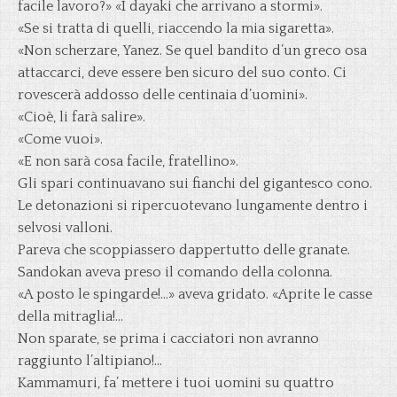
facile lavoro?» «I dayaki che arrivano a stormi».
«Se si tratta di quelli, riaccendo la mia sigaretta».
«Non scherzare, Yanez. Se quel bandito d’un greco osa
attaccarci, deve essere ben sicuro del suo conto. Ci
rovescerà addosso delle centinaia d’uomini».
«Cioè, li farà salire».
«Come vuoi».
«E non sarà cosa facile, fratellino».
Gli spari continuavano sui fianchi del gigantesco cono.
Le detonazioni si ripercuotevano lungamente dentro i
selvosi valloni.
Pareva che scoppiassero dappertutto delle granate.
Sandokan aveva preso il comando della colonna.
«A posto le spingarde!…» aveva gridato. «Aprite le casse
della mitraglia!…
Non sparate, se prima i cacciatori non avranno
raggiunto l’altipiano!…
Kammamuri, fa’ mettere i tuoi uomini su quattro