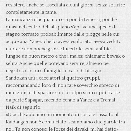
resistere, anche se assediata alcuni giorni, senza soffrire
completamente la fame.
La mancanza d’acqua non era poi da temersi, poiché
quasi nel centro dell’altipiano s’apriva una specie di
stagno formato probabilmente dalle piogge nelle cui
acque anzi Yanez, che lo aveva esplorato, aveva veduto
nuotare non poche grosse lucertole semi-anfibie,
lunghe un buon metro e che i malesi chiamano bewak o
selira. Anche quelle potevano servire, almeno pei
negritos e le loro famiglie, in caso di bisogno.
Sandokan unì i cacciatori ai quattro gruppi,
raccomandando loro di non fare soverchio spreco di
munizioni e di sparare solo a colpo sicuro; poi trasse
da parte Sapagar, facendo cenno a Yanez e a Tremal-
Naik di seguirlo.
«Giacché abbiamo un momento di sosta e l’assalto al
Kaidangan non è cominciato, scambiamo due parole tra
noi. Tu non conosci le forze dei dayaki, mi hai detto».