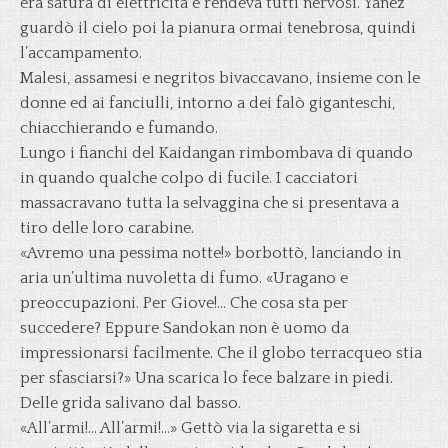
era satura di elettricità e rendeva tutti nervosi. Yanez
guardò il cielo poi la pianura ormai tenebrosa, quindi
l’accampamento.
Malesi, assamesi e negritos bivaccavano, insieme con le
donne ed ai fanciulli, intorno a dei falò giganteschi,
chiacchierando e fumando.
Lungo i fianchi del Kaidangan rimbombava di quando
in quando qualche colpo di fucile. I cacciatori
massacravano tutta la selvaggina che si presentava a
tiro delle loro carabine.
«Avremo una pessima notte!» borbottò, lanciando in
aria un’ultima nuvoletta di fumo. «Uragano e
preoccupazioni. Per Giove!… Che cosa sta per
succedere? Eppure Sandokan non è uomo da
impressionarsi facilmente. Che il globo terracqueo stia
per sfasciarsi?» Una scarica lo fece balzare in piedi.
Delle grida salivano dal basso.
«All’armi!… All’armi!…» Gettò via la sigaretta e si