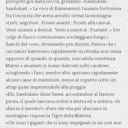
precipitò giù dalla roccia, gridando: «Sandokan!…
Sandokan!…» La voce di Kammamuri tuonava fortissima
fra l’oscurità che aveva avvolto ormai la montagna:
«Lesti, negritos!… Fronte avanti!… Pronti alla carica!…
Venti uomini a destra!… Venti a sinistra!… Puntate!…» Dei
colpi di fuoco continuavano a echeggiare lungo i
fianchi del cono, diventando più distinti. Pareva che i
cacciatori battessero rapidamente in ritirata, non senza
opporre, di quando in quando, una valida resistenza.
Malesi e assamesi si erano slanciati sulle carabine,
sciogliendo i fasci, mentre altri aprivano rapidamente
alcune casse di munizioni, messe al coperto sotto un
attap quasi impenetrabile alla pioggia.
«Ehi, Sandokan» disse Yanez, accostandosi al famoso
pirata, il quale lanciava ordini a destra ed a sinistra. «Si
sfascia il mondo?» «Pare che stia per sfasciarsi la
montagna» rispose la Tigre della Malesia.
«Chi sono i giganti che si sono impegnati in un così non