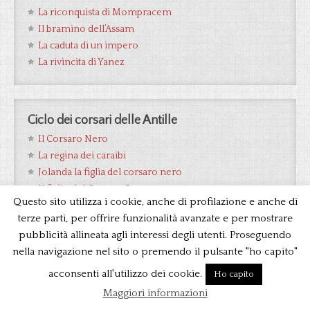
La riconquista di Mompracem
Il bramino dell’Assam
La caduta di un impero
La rivincita di Yanez
Ciclo dei corsari delle Antille
Il Corsaro Nero
La regina dei caraibi
Jolanda la figlia del corsaro nero
Il figlio del Corsaro Rosso
Questo sito utilizza i cookie, anche di profilazione e anche di
Gli Ultimi Filibustieri
terze parti, per offrire funzionalità avanzate e per mostrare
pubblicità allineata agli interessi degli utenti. Proseguendo
nella navigazione nel sito o premendo il pulsante "ho capito"
Ciclo dei corsari delle Bermude
acconsenti all'utilizzo dei cookie.
Ho capito
I corsari delle Bermude
Maggiori informazioni
La crociera della Tuonante