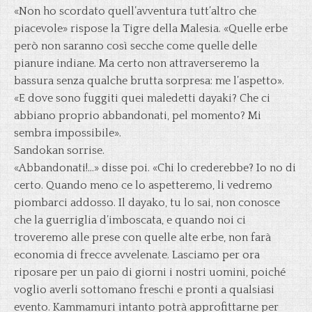
«Non ho scordato quell’avventura tutt’altro che
piacevole» rispose la Tigre della Malesia. «Quelle erbe
però non saranno così secche come quelle delle
pianure indiane. Ma certo non attraverseremo la
bassura senza qualche brutta sorpresa: me l’aspetto».
«E dove sono fuggiti quei maledetti dayaki? Che ci
abbiano proprio abbandonati, pel momento? Mi
sembra impossibile».
Sandokan sorrise.
«Abbandonati!…» disse poi. «Chi lo crederebbe? Io no di
certo. Quando meno ce lo aspetteremo, li vedremo
piombarci addosso. Il dayako, tu lo sai, non conosce
che la guerriglia d’imboscata, e quando noi ci
troveremo alle prese con quelle alte erbe, non farà
economia di frecce avvelenate. Lasciamo per ora
riposare per un paio di giorni i nostri uomini, poiché
voglio averli sottomano freschi e pronti a qualsiasi
evento. Kammamuri intanto potrà approfittarne per