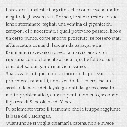
I previdenti malesi e i negritos, che conoscevano molto
meglio degli assamesi il Borneo, le sue foreste e le sue
lande sterminate, tagliati una ventina di giganteschi
zamponi di rinoceronte, i quali potevano passare, fino a
un certo punto, come enormi prosciutti se fossero stati
affumicati, a comandi lanciati da Sapagar e da
Kammamuri avevano ripreso la marcia, ansiosi di
riposarsi completamente al sicuro, sulle falde o sulla
cima del Kaidangan, ormai vicinissimo.
Sbarazzatisi di quei noiosi rinoceronti, potevano ora
procedere tranquilli, non avendo da temere che un
assalto da parte dei dayaki guidati dal greco, assalto
molto problematico, almeno per il momento, secondo
il parere di Sandokan e di Yanez.
Fu solamente verso il tramonto che la truppa raggiunse
la base del Kaidangan.
Quantunque si voglia chiamarla catena, non è invece