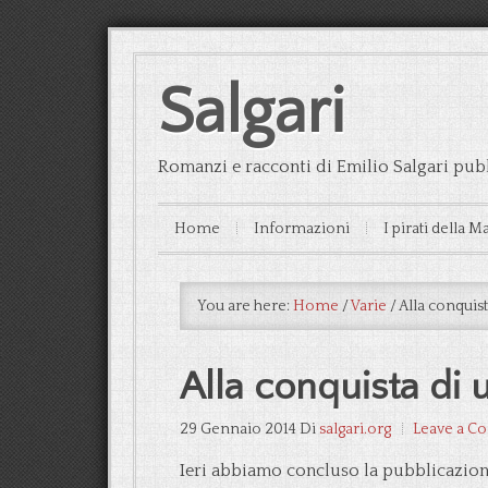
Salgari
Romanzi e racconti di Emilio Salgari pubb
Home
Informazioni
I pirati della M
You are here:
Home
/
Varie
/
Alla conquis
Alla conquista di
29 Gennaio 2014
Di
salgari.org
Leave a 
Ieri abbiamo concluso la pubblicazione