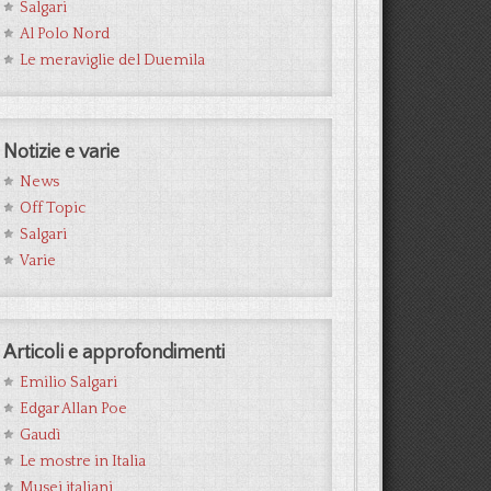
Salgari
Al Polo Nord
Le meraviglie del Duemila
Notizie e varie
News
Off Topic
Salgari
Varie
Articoli e approfondimenti
Emilio Salgari
Edgar Allan Poe
Gaudì
Le mostre in Italia
Musei italiani