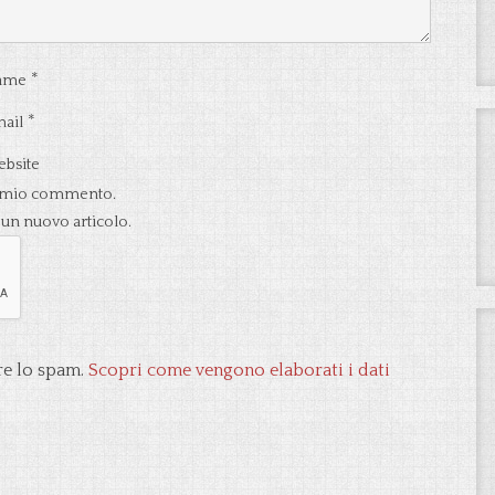
*
ame
*
ail
bsite
 al mio commento.
 un nuovo articolo.
re lo spam.
Scopri come vengono elaborati i dati