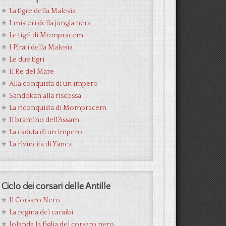
La tigre della Malesia
I misteri della jungla nera
Le tigri di Mompracem
I Pirati della Malesia
Le due tigri
Il Re del Mare
Alla conquista di un impero
Sandokan alla riscossa
La riconquista di Mompracem
Il bramino dell’Assam
La caduta di un impero
La rivincita di Yanez
Ciclo dei corsari delle Antille
Il Corsaro Nero
La regina dei caraibi
Jolanda la figlia del corsaro nero