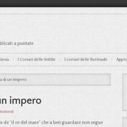
licati a puntate
alesia
I Corsari delle Antille
I corsari delle Bermude
Appro
ta di un impero
 un impero
Comment
 de “il re del mare” che a ben guardare non segue