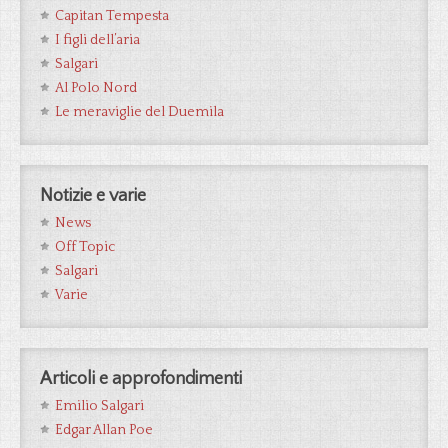
Capitan Tempesta
I figli dell’aria
Salgari
Al Polo Nord
Le meraviglie del Duemila
Notizie e varie
News
Off Topic
Salgari
Varie
Articoli e approfondimenti
Emilio Salgari
Edgar Allan Poe