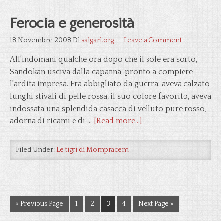
Ferocia e generosità
18 Novembre 2008
Di
salgari.org
Leave a Comment
All'indomani qualche ora dopo che il sole era sorto,
Sandokan usciva dalla capanna, pronto a compiere
l'ardita impresa. Era abbigliato da guerra: aveva calzato
lunghi stivali di pelle rossa, il suo colore favorito, aveva
indossata una splendida casacca di velluto pure rosso,
adorna di ricami e di …
[Read more...]
Filed Under:
Le tigri di Mompracem
« Previous Page
1
2
3
4
Next Page »