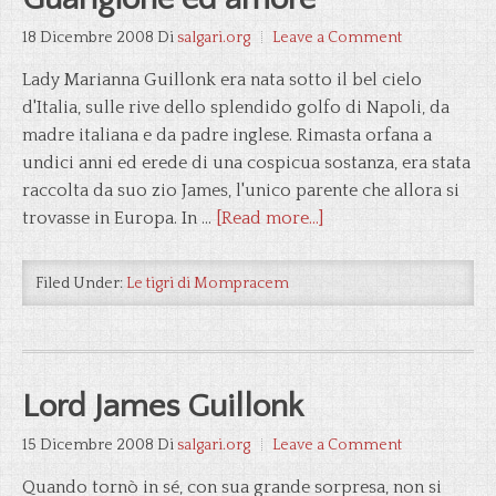
18 Dicembre 2008
Di
salgari.org
Leave a Comment
Lady Marianna Guillonk era nata sotto il bel cielo
d'Italia, sulle rive dello splendido golfo di Napoli, da
madre italiana e da padre inglese. Rimasta orfana a
undici anni ed erede di una cospicua sostanza, era stata
raccolta da suo zio James, l'unico parente che allora si
trovasse in Europa. In …
[Read more...]
Filed Under:
Le tigri di Mompracem
Lord James Guillonk
15 Dicembre 2008
Di
salgari.org
Leave a Comment
Quando tornò in sé, con sua grande sorpresa, non si