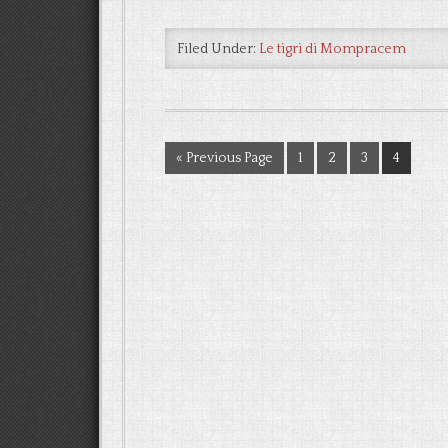
Filed Under:
Le tigri di Mompracem
« Previous Page
1
2
3
4