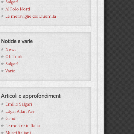
Salgari
Al Polo Nord
Le meraviglie del Duemila
Notizie e varie
News
Off Topic
Salgari
Varie
Articoli e approfondimenti
Emilio Salgari
Edgar Allan Poe
Gaudì
Le mostre in Italia
Musei italiani