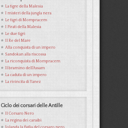
La tigre della Malesia
I misteri della jungla nera
Le tigri di Mompracem
I Pirati della Malesia
Le due tigri
Il Re del Mare
Alla conquista di un impero
Sandokan alla riscossa
La riconquista di Mompracem
Il bramino dell’Assam
La caduta di un impero
La rivincita di Yanez
Ciclo dei corsari delle Antille
Il Corsaro Nero
La regina dei caraibi
Jolanda la figlia del corsaro nero