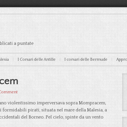
licati a puntate
alesia
I Corsari delle Antille
I corsari delle Bermude
Appro
acem
 Comment
gano violentissimo imperversava sopra Mompracem,
i formidabili pirati, situata nel mare della Malesia, a
ccidentali del Borneo. Pel cielo, spinte da un vento