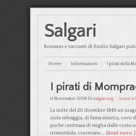
Salgari
Romanzi e racconti di Emilio Salgari pubb
Home
Informazioni
I pirati della M
I pirati di Mompr
11 Novembre 2008
Di
salgari.org
Leave a
La notte del 20 dicembre 1849 un ura
isola selvaggia, di fama sinistra, covo d
poche centinaia di miglia dalle coste o
irresistibile, correvano …
[Read more...]